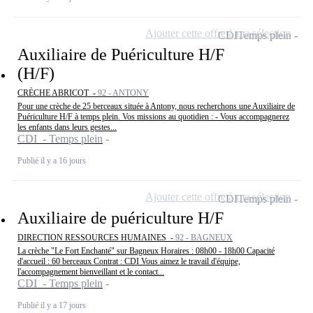
Ajouter cette offre à ma sélection
CDI
Temps plein
Auxiliaire de Puériculture H/F
(H/F)
CRÈCHE ABRICOT -
92 - ANTONY
Pour une crèche de 25 berceaux située à Antony, nous recherchons une Auxiliaire de
Puériculture H/F à temps plein. Vos missions au quotidien : - Vous accompagnerez
les enfants dans leurs gestes...
CDI - Temps plein
Publié il y a 16 jours
Ajouter cette offre à ma sélection
CDI
Temps plein
Auxiliaire de puériculture H/F
DIRECTION RESSOURCES HUMAINES -
92 - BAGNEUX
La crèche "Le Fort Enchanté" sur Bagneux Horaires : 08h00 - 18h00 Capacité
d'accueil : 60 berceaux Contrat : CDI Vous aimez le travail d'équipe,
l'accompagnement bienveillant et le contact...
CDI - Temps plein
Publié il y a 17 jours