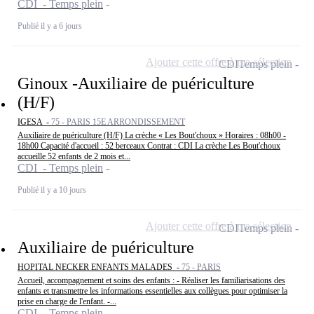
CDI - Temps plein
Publié il y a 6 jours
Ajouter cette offre à ma sélection
CDI
Temps plein
Ginoux -Auxiliaire de puériculture
(H/F)
IGESA -
75 - PARIS 15E ARRONDISSEMENT
Auxiliaire de puériculture (H/F) La crèche « Les Bout'choux » Horaires : 08h00 -
18h00 Capacité d'accueil : 52 berceaux Contrat : CDI La crèche Les Bout'choux
accueille 52 enfants de 2 mois et...
CDI - Temps plein
Publié il y a 10 jours
Ajouter cette offre à ma sélection
CDI
Temps plein
Auxiliaire de puériculture
HOPITAL NECKER ENFANTS MALADES -
75 - PARIS
Accueil, accompagnement et soins des enfants : - Réaliser les familiarisations des
enfants et transmettre les informations essentielles aux collègues pour optimiser la
prise en charge de l'enfant. -...
CDI - Temps plein