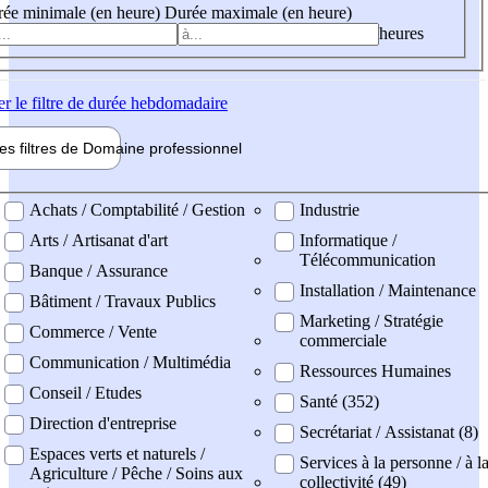
ée minimale (en heure)
Durée maximale (en heure)
heures
er
le filtre de durée hebdomadaire
les filtres de
Domaine pro
fessionnel
ne professionel
Achats / Comptabilité / Gestion
Industrie
Arts / Artisanat d'art
Informatique /
Télécommunication
Banque / Assurance
Installation / Maintenance
Bâtiment / Travaux Publics
Marketing / Stratégie
Commerce / Vente
commerciale
Communication / Multimédia
Ressources Humaines
Conseil / Etudes
Santé (352)
Direction d'entreprise
Secrétariat / Assistanat (8)
Espaces verts et naturels /
Services à la personne / à l
Agriculture / Pêche / Soins aux
collectivité (49)