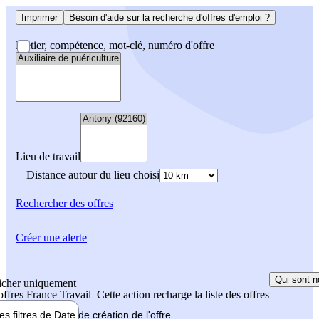
Imprimer
Besoin d'aide sur la recherche d'offres d'emploi ?
Métier, compétence, mot-clé, numéro d'offre
Lieu de travail
Distance autour du lieu choisi
Rechercher
des offres
Créer une alerte
Qui sont n
icher uniquement
 offres France Travail
Cette action recharge la liste des offres
les filtres de
Date de création
de l'offre