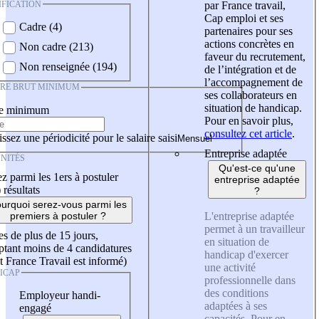
IFICATION
par France travail,
Cap emploi et ses
Cadre (4)
partenaires pour ses
actions concrètes en
Non cadre (213)
faveur du recrutement,
Non renseignée (194)
de l’intégration et de
l’accompagnement de
IRE BRUT MINIMUM
ses collaborateurs en
situation de handicap.
re minimum
Pour en savoir plus,
consultez cet article
.
ssez une périodicité pour le salaire saisi
Entreprise adaptée
NITÉS
Qu'est-ce qu'une
z parmi les 1ers à postuler
entreprise adaptée
)
résultats
?
urquoi serez-vous parmi les
L'entreprise adaptée
premiers à postuler ?
permet à un travailleur
es de plus de 15 jours,
en situation de
tant moins de 4 candidatures
handicap d'exercer
t France Travail est informé)
une activité
ICAP
professionnelle dans
des conditions
Employeur handi-
adaptées à ses
engagé
capacités. Pour en