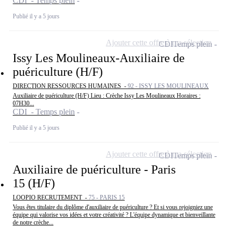
CDI - Temps plein
Publié il y a 5 jours
Ajouter cette offre à ma sélection
CDI
Temps plein
Issy Les Moulineaux-Auxiliaire de
puériculture (H/F)
DIRECTION RESSOURCES HUMAINES -
92 - ISSY LES MOULINEAUX
Auxiliaire de puériculture (H/F) Lieu : Crèche Issy Les Moulineaux Horaires :
07H30...
CDI - Temps plein
Publié il y a 5 jours
Ajouter cette offre à ma sélection
CDI
Temps plein
Auxiliaire de puériculture - Paris
15 (H/F)
LOOPIO RECRUTEMENT -
75 - PARIS 15
Vous êtes titulaire du diplôme d'auxiliaire de puériculture ? Et si vous rejoigniez une
équipe qui valorise vos idées et votre créativité ? L'équipe dynamique et bienveillante
de notre crèche...