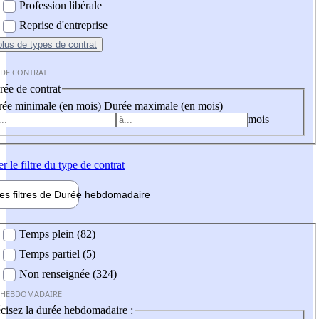
Profession libérale
Reprise d'entreprise
plus
de types de contrat
 DE CONTRAT
ée de contrat
ée minimale (en mois)
Durée maximale (en mois)
mois
er
le filtre du type de contrat
les filtres de
Durée hebdo
madaire
 hebdomadaire
Temps plein (82)
Temps partiel (5)
Non renseignée (324)
 HEBDOMADAIRE
cisez la durée hebdomadaire :