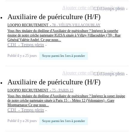
Ajouter cette offre à ma sélection
CDI
Temps plein
Auxiliaire de puériculture (H/F)
LOOPIO RECRUTEMENT -
78 - VÉLIZY-VILLACOUBLAY
Vous êtes titulaire du diplôme d'Auxiliaire de puériculture ? Intégrez la superbe
équipe de notre crèche partenaire IGESA située à Vélizy-Villacoublay (78) : Rue
Général Valérie André. Ce que nous...
CDI - Temps plein
Publié il y a 25 jours
Soyez parmi les 1ers à postuler
Ajouter cette offre à ma sélection
CDI
Temps plein
Auxiliaire de puériculture (H/F)
LOOPIO RECRUTEMENT -
75 - PARIS 15
Vous êtes titulaire du diplôme d'Auxiliaire de puériculture ? Intégrez la super équipe
de notre crèche partenaire située à Paris 15 : - Métro 12 (Volontaires) - Gare
Montparnasse Ce que nous...
CDI - Temps plein
Publié il y a 26 jours
Soyez parmi les 1ers à postuler