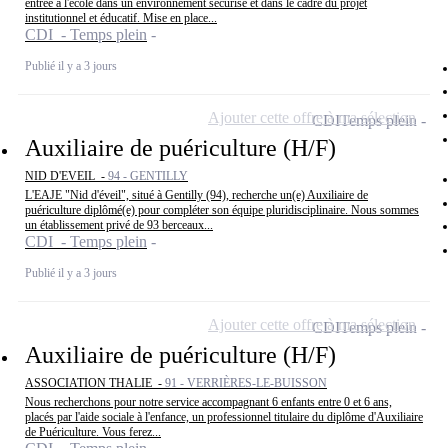
entrée à l'école dans un environnement sécurisé et dans le cadre du projet
institutionnel et éducatif. Mise en place...
CDI - Temps plein
Publié il y a 3 jours
Ajouter cette offre à ma sélection
CDI
Temps plein
Auxiliaire de puériculture (H/F)
NID D'EVEIL -
94 - GENTILLY
L'EAJE "Nid d'éveil", situé à Gentilly (94), recherche un(e) Auxiliaire de
puériculture diplômé(e) pour compléter son équipe pluridisciplinaire. Nous sommes
un établissement privé de 93 berceaux...
CDI - Temps plein
Publié il y a 3 jours
Ajouter cette offre à ma sélection
CDI
Temps plein
Auxiliaire de puériculture (H/F)
ASSOCIATION THALIE -
91 - VERRIÈRES-LE-BUISSON
Nous recherchons pour notre service accompagnant 6 enfants entre 0 et 6 ans,
placés par l'aide sociale à l'enfance, un professionnel titulaire du diplôme d'Auxiliaire
de Puériculture. Vous ferez...