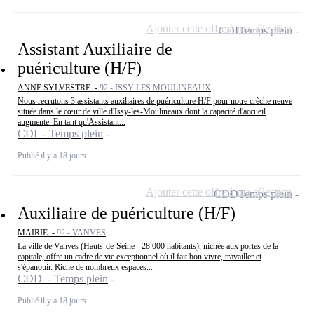
Ajouter cette offre à ma sélection
CDI
Temps plein
Assistant Auxiliaire de
puériculture (H/F)
ANNE SYLVESTRE -
92 - ISSY LES MOULINEAUX
Nous recrutons 3 assistants auxiliaires de puériculture H/F pour notre crèche neuve
située dans le cœur de ville d'Issy-les-Moulineaux dont la capacité d'accueil
augmente. En tant qu'Assistant...
CDI - Temps plein
Publié il y a 18 jours
Ajouter cette offre à ma sélection
CDD
Temps plein
Auxiliaire de puériculture (H/F)
MAIRIE -
92 - VANVES
La ville de Vanves (Hauts-de-Seine - 28 000 habitants), nichée aux portes de la
capitale, offre un cadre de vie exceptionnel où il fait bon vivre, travailler et
s'épanouir. Riche de nombreux espaces...
CDD - Temps plein
Publié il y a 18 jours