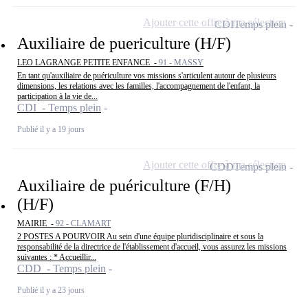
Ajouter cette offre à ma sélection
CDI
Temps plein
Auxiliaire de puericulture (H/F)
LEO LAGRANGE PETITE ENFANCE -
91 - MASSY
En tant qu'auxiliaire de puériculture vos missions s'articulent autour de plusieurs
dimensions, les relations avec les familles, l'accompagnement de l'enfant, la
participation à la vie de...
CDI - Temps plein
Publié il y a 19 jours
Ajouter cette offre à ma sélection
CDD
Temps plein
Auxiliaire de puériculture (F/H)
(H/F)
MAIRIE -
92 - CLAMART
2 POSTES A POURVOIR Au sein d'une équipe pluridisciplinaire et sous la
responsabilité de la directrice de l'établissement d'accueil, vous assurez les missions
suivantes : * Accueillir...
CDD - Temps plein
Publié il y a 23 jours