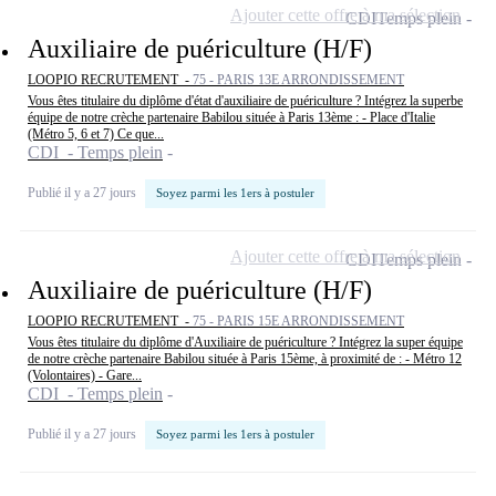
Ajouter cette offre à ma sélection
CDI
Temps plein
Auxiliaire de puériculture (H/F)
LOOPIO RECRUTEMENT -
75 - PARIS 13E ARRONDISSEMENT
Vous êtes titulaire du diplôme d'état d'auxiliaire de puériculture ? Intégrez la superbe
équipe de notre crèche partenaire Babilou située à Paris 13ème : - Place d'Italie
(Métro 5, 6 et 7) Ce que...
CDI - Temps plein
Publié il y a 27 jours
Soyez parmi les 1ers à postuler
Ajouter cette offre à ma sélection
CDI
Temps plein
Auxiliaire de puériculture (H/F)
LOOPIO RECRUTEMENT -
75 - PARIS 15E ARRONDISSEMENT
Vous êtes titulaire du diplôme d'Auxiliaire de puériculture ? Intégrez la super équipe
de notre crèche partenaire Babilou située à Paris 15ème, à proximité de : - Métro 12
(Volontaires) - Gare...
CDI - Temps plein
Publié il y a 27 jours
Soyez parmi les 1ers à postuler