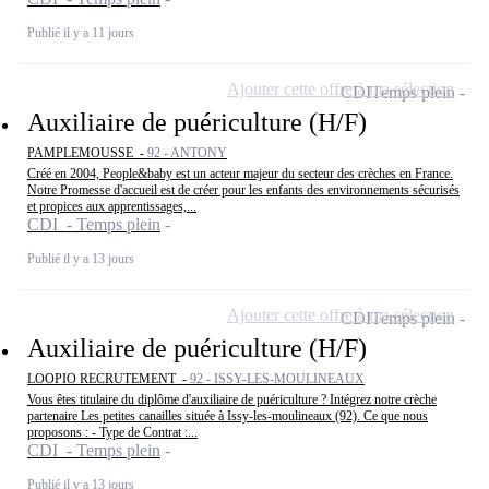
Publié il y a 11 jours
Ajouter cette offre à ma sélection
CDI
Temps plein
Auxiliaire de puériculture (H/F)
PAMPLEMOUSSE -
92 - ANTONY
Créé en 2004, People&baby est un acteur majeur du secteur des crèches en France.
Notre Promesse d'accueil est de créer pour les enfants des environnements sécurisés
et propices aux apprentissages,...
CDI - Temps plein
Publié il y a 13 jours
Ajouter cette offre à ma sélection
CDI
Temps plein
Auxiliaire de puériculture (H/F)
LOOPIO RECRUTEMENT -
92 - ISSY-LES-MOULINEAUX
Vous êtes titulaire du diplôme d'auxiliaire de puériculture ? Intégrez notre crèche
partenaire Les petites canailles située à Issy-les-moulineaux (92). Ce que nous
proposons : - Type de Contrat :...
CDI - Temps plein
Publié il y a 13 jours