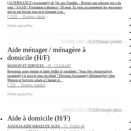
(ALTERNANCE) Assistant(e) de Vie aux Familles - Rejoins une mission qui a du
sens ! SAAD / Formation à distance / 10 mois Tu veux accompagner les personnes
qui en ont besoin tout en te formant à un...
CDD - Temps plein
Publié aujourd'hui
Ajouter cette offre à ma sélection
CDI
Temps partiel
Aide ménager / ménagère à
domicile (H/F)
MAISON ET SERVICES -
92 - CLAMART
Rejoignez notre équipe et faites briller le quotidien ! Vous êtes rigoureux(se),
organisé(e) et avez le sens du détail ? Devenez Assistant(e) Ménager(ère) chez
Maison et Services située à Clamart et...
CDI - Temps partiel
Publié aujourd'hui
Ajouter cette offre à ma sélection
CDD
Temps plein
Aide à domicile (H/F)
ASSOCIA AIDE ISRAELITE AGES -
75 - PARIS 09