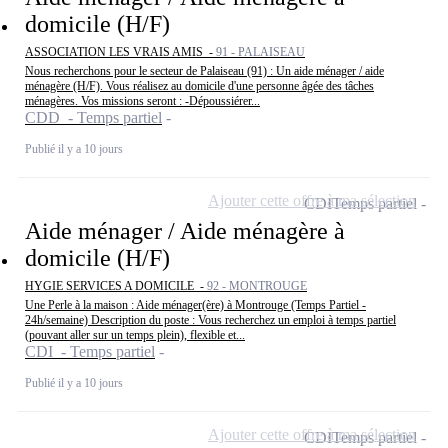
domicile (H/F)
ASSOCIATION LES VRAIS AMIS -
91 - PALAISEAU
Nous recherchons pour le secteur de Palaiseau (91) : Un aide ménager / aide
ménagère (H/F). Vous réalisez au domicile d'une personne âgée des tâches
ménagères. Vos missions seront : -Dépoussiérer...
CDD - Temps partiel
Publié il y a 10 jours
Ajouter cette offre à ma sélection
CDI
Temps partiel
Aide ménager / Aide ménagère à
domicile (H/F)
HYGIE SERVICES A DOMICILE -
92 - MONTROUGE
Une Perle à la maison : Aide ménager(ère) à Montrouge (Temps Partiel -
24h/semaine) Description du poste : Vous recherchez un emploi à temps partiel
(pouvant aller sur un temps plein), flexible et...
CDI - Temps partiel
Publié il y a 10 jours
Ajouter cette offre à ma sélection
CDI
Temps partiel