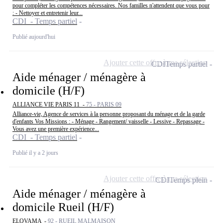
pour compléter les compétences nécessaires. Nos familles n'attendent que vous pour
: - Nettoyer et entretenir leur...
CDI - Temps partiel
Publié aujourd'hui
Ajouter cette offre à ma sélection
CDI
Temps partiel
Aide ménager / ménagère à
domicile (H/F)
ALLIANCE VIE PARIS 11 -
75 - PARIS 09
Alliance-vie, Agence de services à la personne proposant du ménage et de la garde
d'enfants Vos Missions : - Ménage - Rangement/ vaisselle - Lessive - Repassage -
Vous avez une première expérience...
CDI - Temps partiel
Publié il y a 2 jours
Ajouter cette offre à ma sélection
CDI
Temps plein
Aide ménager / ménagère à
domicile Rueil (H/F)
ELOVAMA -
92 - RUEIL MALMAISON