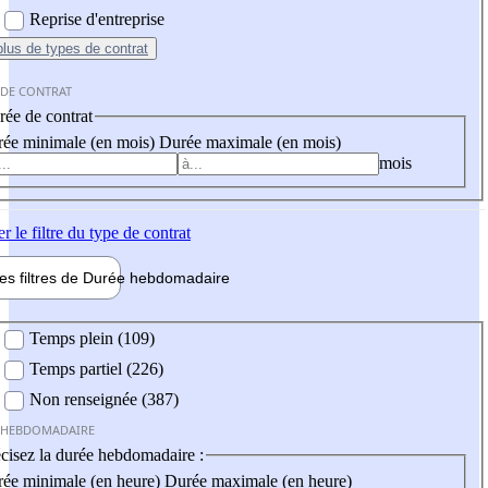
Reprise d'entreprise
plus
de types de contrat
 DE CONTRAT
ée de contrat
ée minimale (en mois)
Durée maximale (en mois)
mois
er
le filtre du type de contrat
les filtres de
Durée hebdo
madaire
 hebdomadaire
Temps plein (109)
Temps partiel (226)
Non renseignée (387)
 HEBDOMADAIRE
cisez la durée hebdomadaire :
ée minimale (en heure)
Durée maximale (en heure)