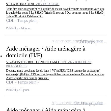
S.S.I.A.D. TRIADE 91 -
91 - PALAISEAU
Vous êtes aide-soignant(e) et la qualité de vie au travail compte autant pour vous que
la qualité des soins ? Le SSIAD Triade 91 recrute ! Qui sommes-nous ? Le SSIAD
Triade 91, situé à Palaiseau (à...
CDI - Temps plein
Publié il y a 14 jours
Ajouter cette offre à ma sélection
CDI
Temps plein
Aide ménager / Aide ménagère à
domicile (H/F)
VIVASERVICES BOULOGNE BILLANCOURT -
92 - BOULOGNE
BILLANCOURT
Devenez notre prochaine fée du logis ! VIVASERVICES recrute des assistant(e)
ménager(e) (H/F) en CDI sur Boulogne-Billancourt et environs Définition du poste:
Aider le particulier dans la prise en...
CDI - Temps plein
Publié il y a 9 jours
Ajouter cette offre à ma sélection
CDD
Temps partiel
Aide ménager / Aide ménagère à