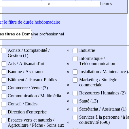
heures
er
le filtre de durée hebdomadaire
les filtres de
Domaine pro
fessionnel
ne professionel
Achats / Comptabilité /
Industrie
Gestion (1)
Informatique /
Arts / Artisanat d'art
Télécommunication
Banque / Assurance
Installation / Maintenance (
Bâtiment / Travaux Publics
Marketing / Stratégie
commerciale
Commerce / Vente (3)
Ressources Humaines (2)
Communication / Multimédia
Santé (13)
Conseil / Etudes
Secrétariat / Assistanat (1)
Direction d'entreprise
Services à la personne / à l
Espaces verts et naturels /
collectivité (696)
Agriculture / Pêche / Soins aux