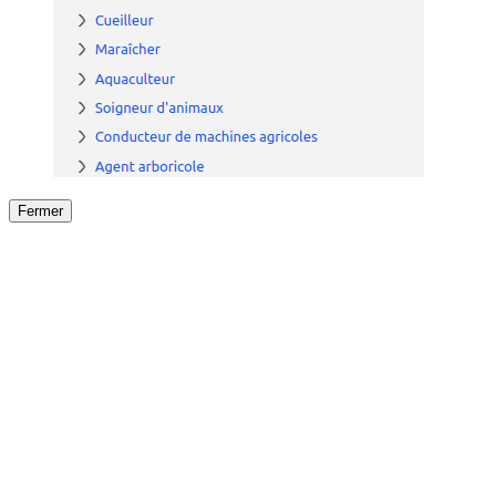
Fermer
Fermer
le détail de l'offre
/
Offre
sur
Offre précéden