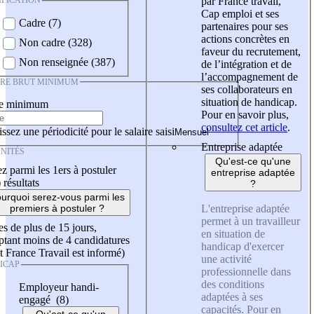
IFICATION
par France travail,
Cap emploi et ses
Cadre (7)
partenaires pour ses
actions concrètes en
Non cadre (328)
faveur du recrutement,
Non renseignée (387)
de l’intégration et de
l’accompagnement de
IRE BRUT MINIMUM
ses collaborateurs en
situation de handicap.
re minimum
Pour en savoir plus,
consultez cet article
.
ssez une périodicité pour le salaire saisi
Entreprise adaptée
NITÉS
Qu'est-ce qu'une
z parmi les 1ers à postuler
entreprise adaptée
)
résultats
?
urquoi serez-vous parmi les
L'entreprise adaptée
premiers à postuler ?
permet à un travailleur
es de plus de 15 jours,
en situation de
tant moins de 4 candidatures
handicap d'exercer
t France Travail est informé)
une activité
ICAP
professionnelle dans
des conditions
Employeur handi-
adaptées à ses
engagé (8)
capacités. Pour en
Qu'est-ce qu'un