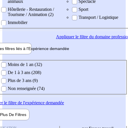
animaux
Spectacle
Hôtellerie - Restauration /
Sport
Tourisme / Animation (2)
Transport / Logistique
Immobilier
Appliquer
le filtre du domaine professi
es filtres liés à l'
Expérience
demandée
ience demandée
Moins de 1 an (32)
De 1 à 3 ans (208)
Plus de 3 ans (9)
Non renseignée (74)
er
le filtre de l'expérience demandée
Plus De
Filtres