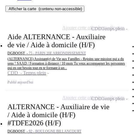
Afficher la carte
(contenu non-accessible)
Ajouter cette offre à ma sélection
CDD
Temps plein
Aide ALTERNANCE - Auxiliaire
de vie / Aide à domicile (H/F)
DGBOOST -
75 - PARIS 20E ARRONDISSEMENT
(ALTERNANCE) Assistant(e) de Vie aux Familles - Rejoins une mission qui a du
sens ! SAAD / Formation à distance / 10 mois Tu veux accompagner les personnes
qui en ont besoin tout en te formant à un...
CDD - Temps plein
Publié aujourd'hui
Ajouter cette offre à ma sélection
CDD
Temps plein
ALTERNANCE - Auxiliaire de vie
/ Aide à domicile (H/F)
#TDFE2026 (H/F)
DGBOOST -
92 - BOULOGNE BILLANCOURT