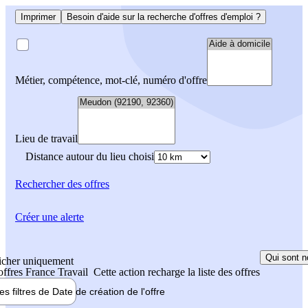
Imprimer
Besoin d'aide sur la recherche d'offres d'emploi ?
Métier, compétence, mot-clé, numéro d'offre
Lieu de travail
Distance autour du lieu choisi
Rechercher
des offres
Créer une alerte
Qui sont n
icher uniquement
 offres France Travail
Cette action recharge la liste des offres
les filtres de
Date de création
de l'offre