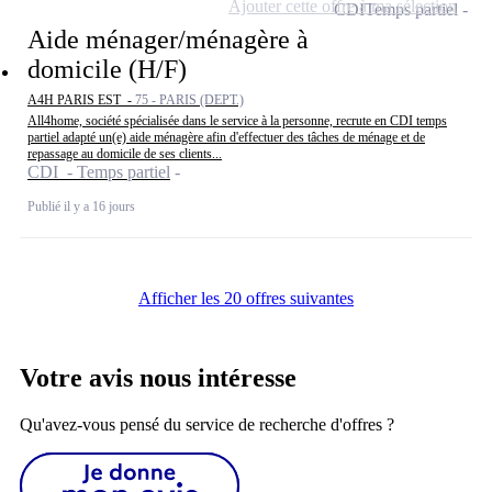
Ajouter cette offre à ma sélection
CDI
Temps partiel
Aide ménager/ménagère à
domicile (H/F)
A4H PARIS EST -
75 - PARIS (DEPT.)
All4home, société spécialisée dans le service à la personne, recrute en CDI temps
partiel adapté un(e) aide ménagère afin d'effectuer des tâches de ménage et de
repassage au domicile de ses clients...
CDI - Temps partiel
Publié il y a 16 jours
Afficher les 20 offres suivantes
Votre avis nous intéresse
Qu'avez-vous pensé du service de recherche d'offres ?