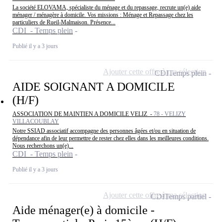
La société ELOVAMA, spécialiste du ménage et du repassage, recrute un(e) aide
ménager / ménagère à domicile. Vos missions : Ménage et Repassage chez les
particuliers de Rueil-Malmaison. Présence...
CDI - Temps plein
Publié il y a 3 jours
Ajouter cette offre à ma sélection
CDI
Temps plein
AIDE SOIGNANT A DOMICILE
(H/F)
ASSOCIATION DE MAINTIEN A DOMICILE VELIZ -
78 - VELIZY
VILLACOUBLAY
Notre SSIAD associatif accompagne des personnes âgées et/ou en situation de
dépendance afin de leur permettre de rester chez elles dans les meilleures conditions.
Nous recherchons un(e)...
CDI - Temps plein
Publié il y a 3 jours
Ajouter cette offre à ma sélection
CDI
Temps partiel
Aide ménager(e) à domicile -