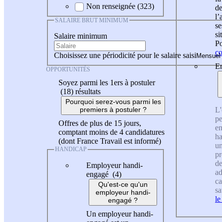
Non renseignée (323)
de
l
SALAIRE BRUT MINIMUM
se
si
Salaire minimum
Po
co
Choisissez une périodicité pour le salaire saisi
En
OPPORTUNITÉS
Soyez parmi les 1ers à postuler
(18)
résultats
Pourquoi serez-vous parmi les
L'
premiers à postuler ?
pe
Offres de plus de 15 jours,
en
comptant moins de 4 candidatures
ha
(dont France Travail est informé)
un
HANDICAP
pr
de
Employeur handi-
ad
engagé (4)
ca
Qu'est-ce qu'un
sa
employeur handi-
le
engagé ?
Un employeur handi-