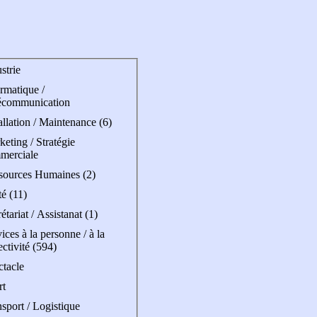
strie
rmatique /
écommunication
allation / Maintenance (6)
eting / Stratégie
merciale
sources Humaines (2)
é (11)
étariat / Assistanat (1)
ices à la personne / à la
ectivité (594)
ctacle
rt
sport / Logistique