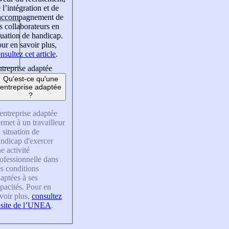
 l’intégration et de
’accompagnement de
s collaborateurs en
tuation de handicap.
ur en savoir plus,
nsultez cet article
.
treprise adaptée
Qu'est-ce qu'une
entreprise adaptée
?
entreprise adaptée
rmet à un travailleur
 situation de
ndicap d'exercer
e activité
ofessionnelle dans
s conditions
aptées à ses
pacités. Pour en
voir plus,
consultez
 site de l’UNEA
.