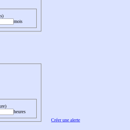
s)
mois
ure)
heures
Créer une alerte