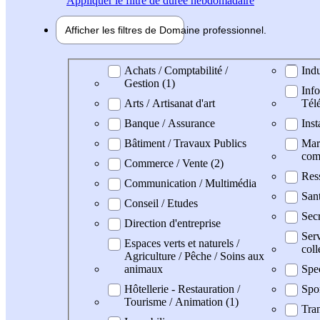
Appliquer
le filtre de durée hebdomadaire
Afficher les filtres de
Domaine pro
fessionnel
Domaine professionel
Achats / Comptabilité /
Indu
Gestion (1)
Info
Arts / Artisanat d'art
Tél
Banque / Assurance
Inst
Bâtiment / Travaux Publics
Mark
com
Commerce / Vente (2)
Res
Communication / Multimédia
Sant
Conseil / Etudes
Secr
Direction d'entreprise
Serv
Espaces verts et naturels /
coll
Agriculture / Pêche / Soins aux
animaux
Spe
Hôtellerie - Restauration /
Spo
Tourisme / Animation (1)
Tran