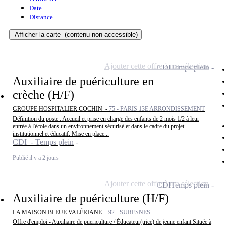
Date
Distance
Afficher la carte
(contenu non-accessible)
Ajouter cette offre à ma sélection
CDI
Temps plein
Auxiliaire de puériculture en
crèche (H/F)
GROUPE HOSPITALIER COCHIN -
75 - PARIS 13E ARRONDISSEMENT
Définition du poste : Accueil et prise en charge des enfants de 2 mois 1/2 à leur
entrée à l'école dans un environnement sécurisé et dans le cadre du projet
institutionnel et éducatif. Mise en place...
CDI - Temps plein
Publié il y a 2 jours
Ajouter cette offre à ma sélection
CDI
Temps plein
Auxiliaire de puériculture (H/F)
LA MAISON BLEUE VALÉRIANE -
92 - SURESNES
Offre d'emploi - Auxiliaire de puericulture / Éducateur(trice) de jeune enfant Située à