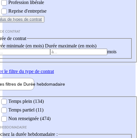
Profession libérale
Reprise d'entreprise
plus
de types de contrat
 DE CONTRAT
ée de contrat
ée minimale (en mois)
Durée maximale (en mois)
mois
er
le filtre du type de contrat
les filtres de
Durée hebdo
madaire
 hebdomadaire
Temps plein (134)
Temps partiel (11)
Non renseignée (474)
 HEBDOMADAIRE
cisez la durée hebdomadaire :