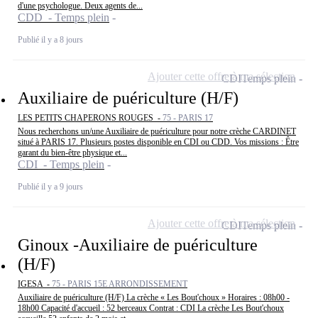
d'une psychologue. Deux agents de...
CDD - Temps plein
Publié il y a 8 jours
Ajouter cette offre à ma sélection
CDI
Temps plein
Auxiliaire de puériculture (H/F)
LES PETITS CHAPERONS ROUGES -
75 - PARIS 17
Nous recherchons un/une Auxiliaire de puériculture pour notre crèche CARDINET
situé à PARIS 17. Plusieurs postes disponible en CDI ou CDD. Vos missions : Être
garant du bien-être physique et...
CDI - Temps plein
Publié il y a 9 jours
Ajouter cette offre à ma sélection
CDI
Temps plein
Ginoux -Auxiliaire de puériculture
(H/F)
IGESA -
75 - PARIS 15E ARRONDISSEMENT
Auxiliaire de puériculture (H/F) La crèche « Les Bout'choux » Horaires : 08h00 -
18h00 Capacité d'accueil : 52 berceaux Contrat : CDI La crèche Les Bout'choux