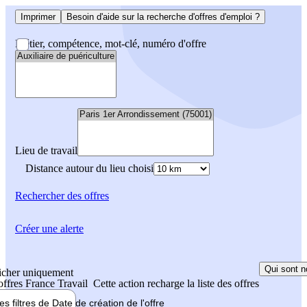
Imprimer
Besoin d'aide sur la recherche d'offres d'emploi ?
Métier, compétence, mot-clé, numéro d'offre
Lieu de travail
Distance autour du lieu choisi
Rechercher
des offres
Créer une alerte
Qui sont n
icher uniquement
 offres France Travail
Cette action recharge la liste des offres
les filtres de
Date de création
de l'offre