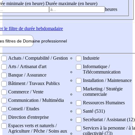
ée minimale (en heure)
Durée maximale (en heure)
heures
er
le filtre de durée hebdomadaire
les filtres de
Domaine pro
fessionnel
ne professionel
Achats / Comptabilité / Gestion
Industrie
Arts / Artisanat d'art
Informatique /
Télécommunication
Banque / Assurance
Installation / Maintenance
Bâtiment / Travaux Publics
Marketing / Stratégie
Commerce / Vente
commerciale
Communication / Multimédia
Ressources Humaines
Conseil / Etudes
Santé (531)
Direction d'entreprise
Secrétariat / Assistanat (12)
Espaces verts et naturels /
Services à la personne / à l
Agriculture / Pêche / Soins aux
collectivité (73)