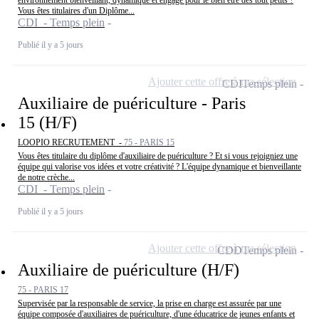
Vous êtes titulaires d'un Diplôme...
CDI - Temps plein
Publié il y a 5 jours
Ajouter cette offre à ma sélection
CDI
Temps plein
Auxiliaire de puériculture - Paris
15 (H/F)
LOOPIO RECRUTEMENT -
75 - PARIS 15
Vous êtes titulaire du diplôme d'auxiliaire de puériculture ? Et si vous rejoigniez une
équipe qui valorise vos idées et votre créativité ? L'équipe dynamique et bienveillante
de notre crèche...
CDI - Temps plein
Publié il y a 5 jours
Ajouter cette offre à ma sélection
CDD
Temps plein
Auxiliaire de puériculture (H/F)
75 - PARIS 17
Supervisée par la responsable de service, la prise en charge est assurée par une
équipe composée d'auxiliaires de puériculture, d'une éducatrice de jeunes enfants et