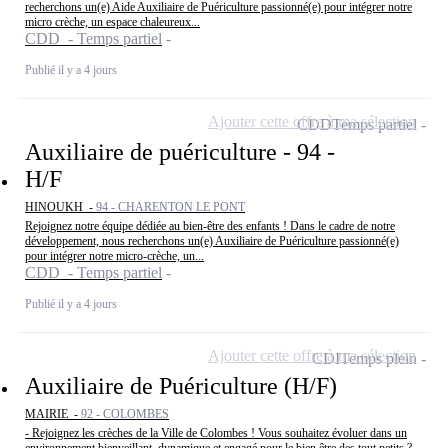
recherchons un(e) Aide Auxiliaire de Puériculture passionné(e) pour intégrer notre
micro crèche, un espace chaleureux...
CDD - Temps partiel
Publié il y a 4 jours
Ajouter cette offre à ma sélection
CDD
Temps partiel
Auxiliaire de puériculture - 94 -
H/F
HINOUKH -
94 - CHARENTON LE PONT
Rejoignez notre équipe dédiée au bien-être des enfants ! Dans le cadre de notre
développement, nous recherchons un(e) Auxiliaire de Puériculture passionné(e)
pour intégrer notre micro-crèche, un...
CDD - Temps partiel
Publié il y a 4 jours
Ajouter cette offre à ma sélection
CDI
Temps plein
Auxiliaire de Puériculture (H/F)
MAIRIE -
92 - COLOMBES
- Rejoignez les crèches de la Ville de Colombes ! Vous souhaitez évoluer dans un
environnement bienveillant, dynamique et engagé pour le bien être des tout petits ?