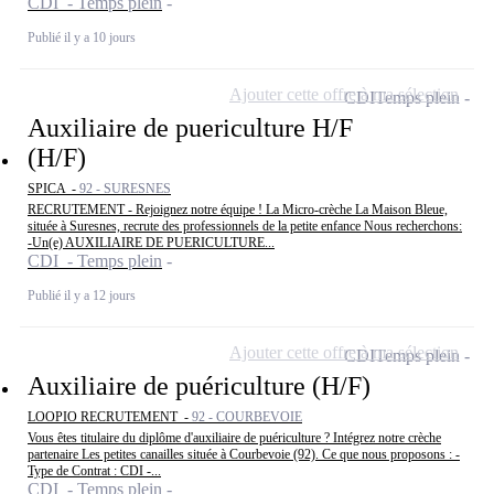
CDI - Temps plein
Publié il y a 10 jours
Ajouter cette offre à ma sélection
CDI
Temps plein
Auxiliaire de puericulture H/F
(H/F)
SPICA -
92 - SURESNES
RECRUTEMENT - Rejoignez notre équipe ! La Micro-crèche La Maison Bleue,
située à Suresnes, recrute des professionnels de la petite enfance Nous recherchons:
-Un(e) AUXILIAIRE DE PUERICULTURE...
CDI - Temps plein
Publié il y a 12 jours
Ajouter cette offre à ma sélection
CDI
Temps plein
Auxiliaire de puériculture (H/F)
LOOPIO RECRUTEMENT -
92 - COURBEVOIE
Vous êtes titulaire du diplôme d'auxiliaire de puériculture ? Intégrez notre crèche
partenaire Les petites canailles située à Courbevoie (92). Ce que nous proposons : -
Type de Contrat : CDI -...
CDI - Temps plein