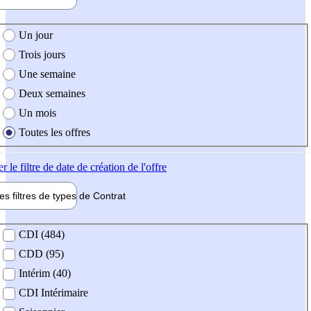
e création de l'offre
Un jour
Trois jours
Une semaine
Deux semaines
Un mois
Toutes les offres
er
le filtre de date de création de l'offre
les filtres de types de
Contrat
de contrat
CDI (484)
CDD (95)
Intérim (40)
CDI Intérimaire