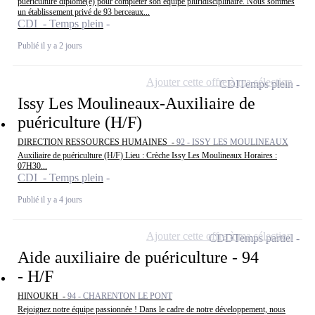
puériculture diplômé(e) pour compléter son équipe pluridisciplinaire. Nous sommes
un établissement privé de 93 berceaux...
CDI - Temps plein
Publié il y a 2 jours
Ajouter cette offre à ma sélection
CDI
Temps plein
Issy Les Moulineaux-Auxiliaire de
puériculture (H/F)
DIRECTION RESSOURCES HUMAINES -
92 - ISSY LES MOULINEAUX
Auxiliaire de puériculture (H/F) Lieu : Crèche Issy Les Moulineaux Horaires :
07H30...
CDI - Temps plein
Publié il y a 4 jours
Ajouter cette offre à ma sélection
CDD
Temps partiel
Aide auxiliaire de puériculture - 94
- H/F
HINOUKH -
94 - CHARENTON LE PONT
Rejoignez notre équipe passionnée ! Dans le cadre de notre développement, nous