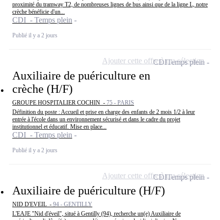
proximité du tramway T2, de nombreuses lignes de bus ainsi que de la ligne L, notre
crèche bénéficie d'un...
CDI - Temps plein
Publié il y a 2 jours
Ajouter cette offre à ma sélection
CDI
Temps plein
Auxiliaire de puériculture en
crèche (H/F)
GROUPE HOSPITALIER COCHIN -
75 - PARIS
Définition du poste : Accueil et prise en charge des enfants de 2 mois 1/2 à leur
entrée à l'école dans un environnement sécurisé et dans le cadre du projet
institutionnel et éducatif. Mise en place...
CDI - Temps plein
Publié il y a 2 jours
Ajouter cette offre à ma sélection
CDI
Temps plein
Auxiliaire de puériculture (H/F)
NID D'EVEIL -
94 - GENTILLY
L'EAJE "Nid d'éveil", situé à Gentilly (94), recherche un(e) Auxiliaire de