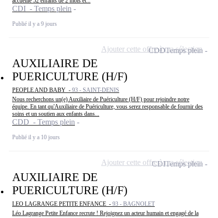
accueille 52 enfants de 2 mois et...
CDI - Temps plein
Publié il y a 9 jours
Ajouter cette offre à ma sélection
CDD
Temps plein
AUXILIAIRE DE
PUERICULTURE (H/F)
PEOPLE AND BABY -
93 - SAINT-DENIS
Nous recherchons un(e) Auxiliaire de Puériculture (H/F) pour rejoindre notre
équipe. En tant qu'Auxiliaire de Puériculture, vous serez responsable de fournir des
soins et un soutien aux enfants dans...
CDD - Temps plein
Publié il y a 10 jours
Ajouter cette offre à ma sélection
CDI
Temps plein
AUXILIAIRE DE
PUERICULTURE (H/F)
LEO LAGRANGE PETITE ENFANCE -
93 - BAGNOLET
Léo Lagrange Petite Enfance recrute ! Rejoignez un acteur humain et engagé de la