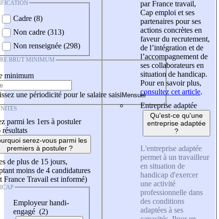
IFICATION
par France travail,
Cap emploi et ses
Cadre (8)
partenaires pour ses
actions concrètes en
Non cadre (313)
faveur du recrutement,
Non renseignée (298)
de l’intégration et de
l’accompagnement de
IRE BRUT MINIMUM
ses collaborateurs en
situation de handicap.
re minimum
Pour en savoir plus,
consultez cet article
.
ssez une périodicité pour le salaire saisi
Entreprise adaptée
NITÉS
Qu'est-ce qu'une
z parmi les 1ers à postuler
entreprise adaptée
)
résultats
?
urquoi serez-vous parmi les
L'entreprise adaptée
premiers à postuler ?
permet à un travailleur
es de plus de 15 jours,
en situation de
tant moins de 4 candidatures
handicap d'exercer
t France Travail est informé)
une activité
ICAP
professionnelle dans
des conditions
Employeur handi-
adaptées à ses
engagé (2)
capacités. Pour en