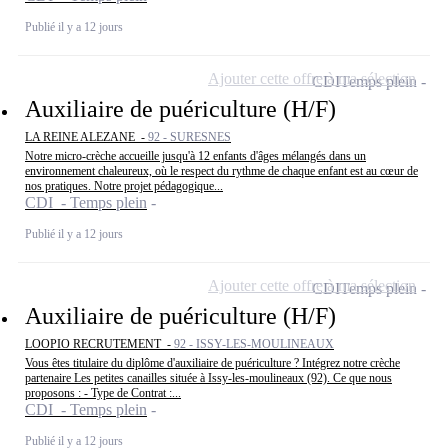
Publié il y a 12 jours
Ajouter cette offre à ma sélection
CDI
Temps plein
Auxiliaire de puériculture (H/F)
LA REINE ALEZANE -
92 - SURESNES
Notre micro-crèche accueille jusqu'à 12 enfants d'âges mélangés dans un
environnement chaleureux, où le respect du rythme de chaque enfant est au cœur de
nos pratiques. Notre projet pédagogique...
CDI - Temps plein
Publié il y a 12 jours
Ajouter cette offre à ma sélection
CDI
Temps plein
Auxiliaire de puériculture (H/F)
LOOPIO RECRUTEMENT -
92 - ISSY-LES-MOULINEAUX
Vous êtes titulaire du diplôme d'auxiliaire de puériculture ? Intégrez notre crèche
partenaire Les petites canailles située à Issy-les-moulineaux (92). Ce que nous
proposons : - Type de Contrat :...
CDI - Temps plein
Publié il y a 12 jours