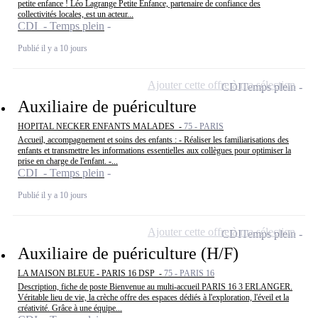
petite enfance ! Léo Lagrange Petite Enfance, partenaire de confiance des
collectivités locales, est un acteur...
CDI - Temps plein
Publié il y a 10 jours
Ajouter cette offre à ma sélection
CDI
Temps plein
Auxiliaire de puériculture
HOPITAL NECKER ENFANTS MALADES -
75 - PARIS
Accueil, accompagnement et soins des enfants : - Réaliser les familiarisations des
enfants et transmettre les informations essentielles aux collègues pour optimiser la
prise en charge de l'enfant. -...
CDI - Temps plein
Publié il y a 10 jours
Ajouter cette offre à ma sélection
CDI
Temps plein
Auxiliaire de puériculture (H/F)
LA MAISON BLEUE - PARIS 16 DSP -
75 - PARIS 16
Description, fiche de poste Bienvenue au multi-accueil PARIS 16 3 ERLANGER.
Véritable lieu de vie, la crèche offre des espaces dédiés à l'exploration, l'éveil et la
créativité. Grâce à une équipe...