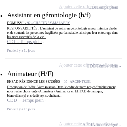
Ajouter cette offre à ma sélection
CDI
Temps plein
Assistant en gérontologie (h/f)
DOMUSVI -
92 - CHÂTENAY-MALABRY
RESPONSABILITÉS : L'assistant de soins en gérontologie a pour mission d'aider
et de soutenir les personnes fragilisées par la maladie, ainsi que leur entourage dans
les actes essentiels de la vie...
CDI - Temps plein
Publié il y a 15 jours
Ajouter cette offre à ma sélection
CDD
Temps plein
Animateur (H/F)
EHPAD RÉSIDENCE LES PENSÉES -
95 - ARGENTEUIL
Description de l'offre: Votre mission Dans le cadre de notre projet d'établissement,
nous recherchons un(e) Animateur / Animatrice en EHPAD dynamique,
bienveillant(e) et créatif(ve), souhaitant...
CDD - Temps plein
Publié il y a 15 jours
Ajouter cette offre à ma sélection
CDI
Non renseigné