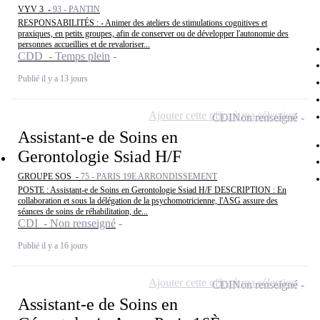
VYV 3 -
93 - PANTIN
RESPONSABILITÉS : - Animer des ateliers de stimulations cognitives et
praxiques, en petits groupes, afin de conserver ou de développer l'autonomie des
personnes accueillies et de revaloriser...
CDD - Temps plein
Publié il y a 13 jours
Ajouter cette offre à ma sélection
CDI
Non renseigné
Assistant-e de Soins en
Gerontologie Ssiad H/F
GROUPE SOS -
75 - PARIS 19E ARRONDISSEMENT
POSTE : Assistant-e de Soins en Gerontologie Ssiad H/F DESCRIPTION : En
collaboration et sous la délégation de la psychomotricienne, l'ASG assure des
séances de soins de réhabilitation, de...
CDI - Non renseigné
Publié il y a 16 jours
Ajouter cette offre à ma sélection
CDI
Non renseigné
Assistant-e de Soins en