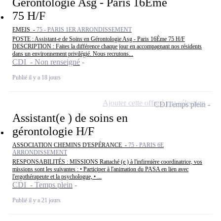
Gérontologie Asg - Paris 16Ème
75 H/F
EMEIS -
75 - PARIS 1ER ARRONDISSEMENT
POSTE : Assistant-e de Soins en Gérontologie Asg - Paris 16Ème 75 H/F
DESCRIPTION : Faites la différence chaque jour en accompagnant nos résidents
dans un environnement privilégié. Nous recrutons...
CDI - Non renseigné
Publié il y a 18 jours
Ajouter cette offre à ma sélection
CDI
Temps plein
Assistant(e ) de soins en
gérontologie H/F
ASSOCIATION CHEMINS D'ESPÉRANCE -
75 - PARIS 6E
ARRONDISSEMENT
RESPONSABILITÉS : MISSIONS Rattaché (e ) à l'infirmière coordinatrice, vos
missions sont les suivantes : • Participer à l'animation du PASA en lien avec
l'ergothérapeute et la psychologue, • ...
CDI - Temps plein
Publié il y a 21 jours