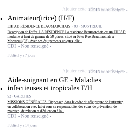
Ajouter cette offre à ma sélection
CDI
Non renseigné
Animateur(trice) (H/F)
EHPAD RÉSIDENCE BEAUMARCHAIS -
93 - MONTREUIL
Description de l'offre: LA RÉSIDENCE La résidence Beaumarchais est un EHPAD
moderne et haut de gamme de 50 places, situé au 63ter Rue Beaumarchais à
Montreuil (93). Avec ses équipements uniques, elle...
CDI - Non renseigné
Publié il y a 7 jours
Ajouter cette offre à ma sélection
CDI
Non renseigné
Aide-soignant en GE - Maladies
infectieuses et tropicales F/H
92 - GARCHES
MISSIONS GÉNÉRALES :Dispenser, dans le cadre du rôle propre de l'infirmier,
en collaboration avec lui et sous sa responsabilité, des soins de prévention, de
maintien, de relation et d'éducation à la...
CDI - Non renseigné
Publié il y a 14 jours