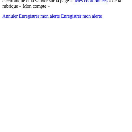
électronique et la valider sur la page «
Mes coordonnées
» de la
rubrique « Mon compte »
Annuler
Enregistrer mon alerte
Enregistrer
mon alerte