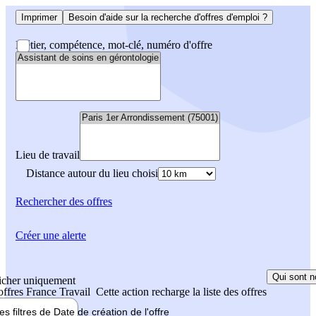
Imprimer
Besoin d'aide sur la recherche d'offres d'emploi ?
Métier, compétence, mot-clé, numéro d'offre
Lieu de travail
Distance autour du lieu choisi
Rechercher
des offres
Créer une alerte
Qui sont n
icher uniquement
 offres France Travail
Cette action recharge la liste des offres
les filtres de
Date de création
de l'offre