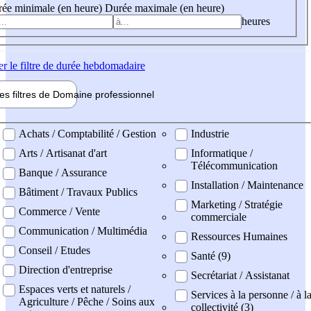
ée minimale (en heure)
Durée maximale (en heure)
heures
er
le filtre de durée hebdomadaire
les filtres de
Domaine pro
fessionnel
ne professionel
Achats / Comptabilité / Gestion
Industrie
Arts / Artisanat d'art
Informatique /
Télécommunication
Banque / Assurance
Installation / Maintenance
Bâtiment / Travaux Publics
Marketing / Stratégie
Commerce / Vente
commerciale
Communication / Multimédia
Ressources Humaines
Conseil / Etudes
Santé (9)
Direction d'entreprise
Secrétariat / Assistanat
Espaces verts et naturels /
Services à la personne / à l
Agriculture / Pêche / Soins aux
collectivité (3)