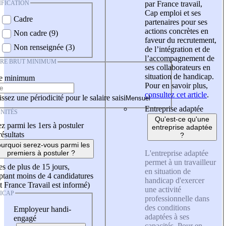
IFICATION
par France travail,
Cap emploi et ses
Cadre
partenaires pour ses
actions concrètes en
Non cadre (9)
faveur du recrutement,
Non renseignée (3)
de l’intégration et de
l’accompagnement de
IRE BRUT MINIMUM
ses collaborateurs en
situation de handicap.
re minimum
Pour en savoir plus,
consultez cet article
.
ssez une périodicité pour le salaire saisi
Entreprise adaptée
NITÉS
Qu'est-ce qu'une
z parmi les 1ers à postuler
entreprise adaptée
résultats
?
urquoi serez-vous parmi les
L'entreprise adaptée
premiers à postuler ?
permet à un travailleur
es de plus de 15 jours,
en situation de
tant moins de 4 candidatures
handicap d'exercer
t France Travail est informé)
une activité
ICAP
professionnelle dans
des conditions
Employeur handi-
adaptées à ses
engagé
capacités. Pour en