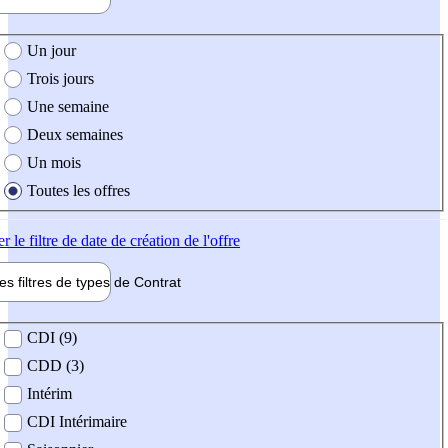
e création de l'offre
Un jour
Trois jours
Une semaine
Deux semaines
Un mois
Toutes les offres
er
le filtre de date de création de l'offre
les filtres de types de
Contrat
de contrat
CDI (9)
CDD (3)
Intérim
CDI Intérimaire