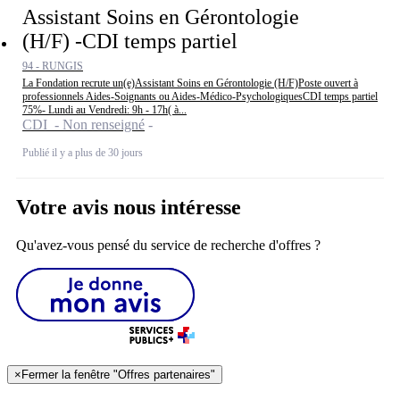
Assistant Soins en Gérontologie
(H/F) -CDI temps partiel
94 - RUNGIS
La Fondation recrute un(e)Assistant Soins en Gérontologie (H/F)Poste ouvert à
professionnels Aides-Soignants ou Aides-Médico-PsychologiquesCDI temps partiel
75%- Lundi au Vendredi: 9h - 17h( à...
CDI - Non renseigné
Publié il y a plus de 30 jours
Votre avis nous intéresse
Qu'avez-vous pensé du service de recherche d'offres ?
×
Fermer la fenêtre "Offres partenaires"