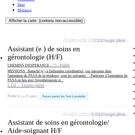
Date
Distance
Afficher la carte
(contenu non-accessible)
Ajouter cette offre à ma sélection
CDI
Temps plein
Assistant (e ) de soins en
gérontologie (H/F)
CHEMINS D'ESPERANCE -
75 - PARIS
MISSIONS : Rattaché (e ) à l'infirmière coordinatrice, vos missions dans
l'animation du PASA de la résidence, sont les suivantes : - Participer à l'animation du
PASA en lien avec l'ergothérapeute et...
CDI - Temps plein
Publié il y a 21 jours
Soyez parmi les 1ers à postuler
Ajouter cette offre à ma sélection
CDD
Temps plein
Assistant de soins en gérontologie/
Aide-soignant H/F