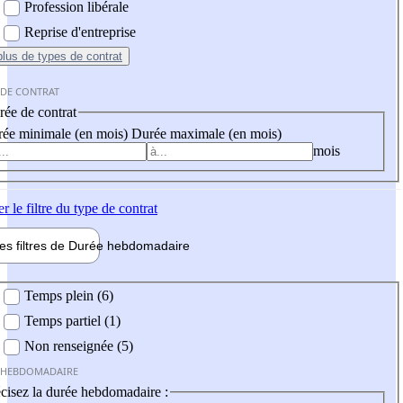
Profession libérale
Reprise d'entreprise
plus
de types de contrat
 DE CONTRAT
ée de contrat
ée minimale (en mois)
Durée maximale (en mois)
mois
er
le filtre du type de contrat
les filtres de
Durée hebdo
madaire
 hebdomadaire
Temps plein (6)
Temps partiel (1)
Non renseignée (5)
 HEBDOMADAIRE
cisez la durée hebdomadaire :