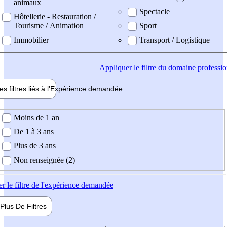
animaux
Spectacle
Hôtellerie - Restauration /
Tourisme / Animation
Sport
Immobilier
Transport / Logistique
Appliquer
le filtre du domaine professi
es filtres liés à l'
Expérience
demandée
ience demandée
Moins de 1 an
De 1 à 3 ans
Plus de 3 ans
Non renseignée (2)
er
le filtre de l'expérience demandée
Plus De
Filtres