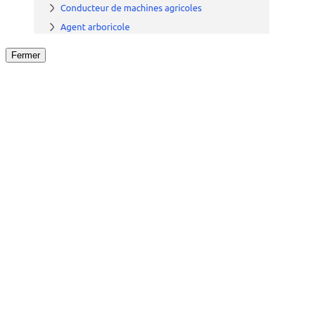
Fermer
Fermer
le détail de l'offre
/
Offre
sur
Offre précéden