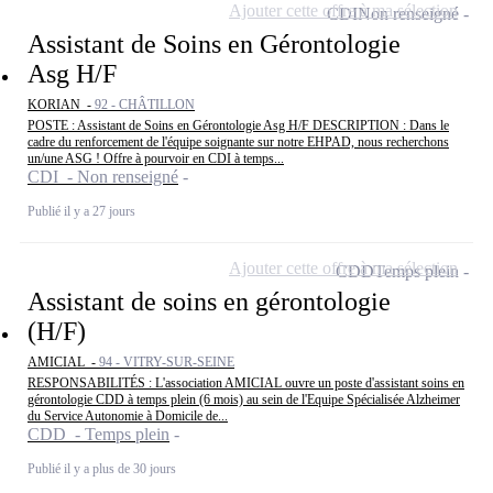
Ajouter cette offre à ma sélection
CDI
Non renseigné
Assistant de Soins en Gérontologie
Asg H/F
KORIAN -
92 - CHÂTILLON
POSTE : Assistant de Soins en Gérontologie Asg H/F DESCRIPTION : Dans le
cadre du renforcement de l'équipe soignante sur notre EHPAD, nous recherchons
un/une ASG ! Offre à pourvoir en CDI à temps...
CDI - Non renseigné
Publié il y a 27 jours
Ajouter cette offre à ma sélection
CDD
Temps plein
Assistant de soins en gérontologie
(H/F)
AMICIAL -
94 - VITRY-SUR-SEINE
RESPONSABILITÉS : L'association AMICIAL ouvre un poste d'assistant soins en
gérontologie CDD à temps plein (6 mois) au sein de l'Equipe Spécialisée Alzheimer
du Service Autonomie à Domicile de...
CDD - Temps plein
Publié il y a plus de 30 jours