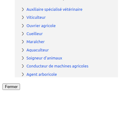
Fermer
Fermer
le détail de l'offre
/
Offre
sur
Offre précéden