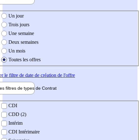
e création de l'offre
Un jour
Trois jours
Une semaine
Deux semaines
Un mois
Toutes les offres
er
le filtre de date de création de l'offre
les filtres de types de
Contrat
de contrat
CDI
CDD (2)
Intérim
CDI Intérimaire