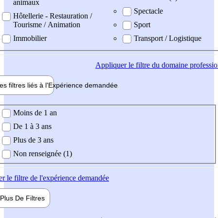
animaux
Spectacle
Hôtellerie - Restauration /
Tourisme / Animation
Sport
Immobilier
Transport / Logistique
Appliquer
le filtre du domaine professi
es filtres liés à l'
Expérience
demandée
ience demandée
Moins de 1 an
De 1 à 3 ans
Plus de 3 ans
Non renseignée (1)
er
le filtre de l'expérience demandée
Plus De
Filtres