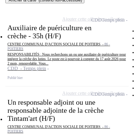
Afficher la carte
(contenu non-accessible)
Ajouter cette offre à ma sélection
CDD
Temps plein
Auxiliaire de puériculture en
crèche - 35h (H/F)
CENTRE COMMUNAL D'ACTION SOCIALE DE POITIERS -
86 -
POITIERS
RESPONSABILITÉS : Nous recherchons un ou une auxiliaire de puériculture pour
intégrer la crèche des lutins. Le poste est à pourvoir à compter du 17 août 2026 pour
2 mois, renouvelable. Vous...
CDD - Temps plein
Publié hier
Ajouter cette offre à ma sélection
CDD
Temps plein
Un responsable adjoint ou une
responsable adjointe de la crèche
Tintam'art (H/F)
CENTRE COMMUNAL D'ACTION SOCIALE DE POITIERS -
86 -
POITIERS