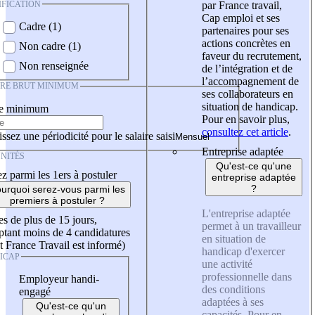
IFICATION
par France travail,
Cap emploi et ses
Cadre (1)
partenaires pour ses
actions concrètes en
Non cadre (1)
faveur du recrutement,
Non renseignée
de l’intégration et de
l’accompagnement de
IRE BRUT MINIMUM
ses collaborateurs en
situation de handicap.
re minimum
Pour en savoir plus,
consultez cet article
.
ssez une périodicité pour le salaire saisi
Entreprise adaptée
NITÉS
Qu'est-ce qu'une
z parmi les 1ers à postuler
entreprise adaptée
?
urquoi serez-vous parmi les
premiers à postuler ?
L'entreprise adaptée
es de plus de 15 jours,
permet à un travailleur
tant moins de 4 candidatures
en situation de
t France Travail est informé)
handicap d'exercer
ICAP
une activité
professionnelle dans
Employeur handi-
des conditions
engagé
adaptées à ses
Qu'est-ce qu'un
capacités. Pour en