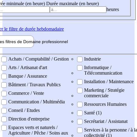
ée minimale (en heure)
Durée maximale (en heure)
heures
er
le filtre de durée hebdomadaire
les filtres de
Domaine pro
fessionnel
ne professionel
Achats / Comptabilité / Gestion
Industrie
Arts / Artisanat d'art
Informatique /
Télécommunication
Banque / Assurance
Installation / Maintenance
Bâtiment / Travaux Publics
Marketing / Stratégie
Commerce / Vente
commerciale
Communication / Multimédia
Ressources Humaines
Conseil / Etudes
Santé (1)
Direction d'entreprise
Secrétariat / Assistanat
Espaces verts et naturels /
Services à la personne / à l
Agriculture / Pêche / Soins aux
collectivité (1)