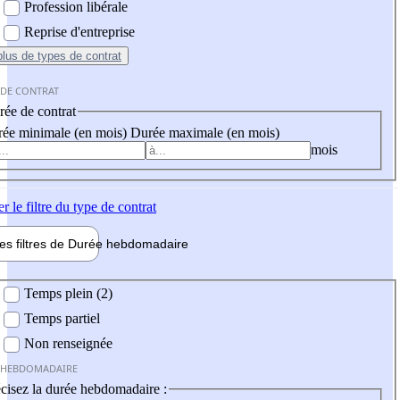
Profession libérale
Reprise d'entreprise
plus
de types de contrat
 DE CONTRAT
ée de contrat
ée minimale (en mois)
Durée maximale (en mois)
mois
er
le filtre du type de contrat
les filtres de
Durée hebdo
madaire
 hebdomadaire
Temps plein (2)
Temps partiel
Non renseignée
 HEBDOMADAIRE
cisez la durée hebdomadaire :