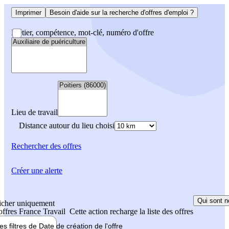
Imprimer
Besoin d'aide sur la recherche d'offres d'emploi ?
Métier, compétence, mot-clé, numéro d'offre
Lieu de travail
Distance autour du lieu choisi
Rechercher
des offres
Créer une alerte
Qui sont n
icher uniquement
 offres France Travail
Cette action recharge la liste des offres
les filtres de
Date de création
de l'offre