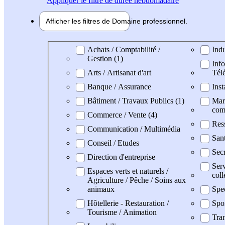
Appliquer
le filtre de durée hebdomadaire
Afficher les filtres de
Domaine pro
fessionnel
Domaine professionel
Achats / Comptabilité /
Indu
Gestion (1)
Info
Arts / Artisanat d'art
Tél
Banque / Assurance
Inst
Bâtiment / Travaux Publics (1)
Mark
com
Commerce / Vente (4)
Res
Communication / Multimédia
San
Conseil / Etudes
Secr
Direction d'entreprise
Serv
Espaces verts et naturels /
coll
Agriculture / Pêche / Soins aux
animaux
Spe
Hôtellerie - Restauration /
Spo
Tourisme / Animation
Tran