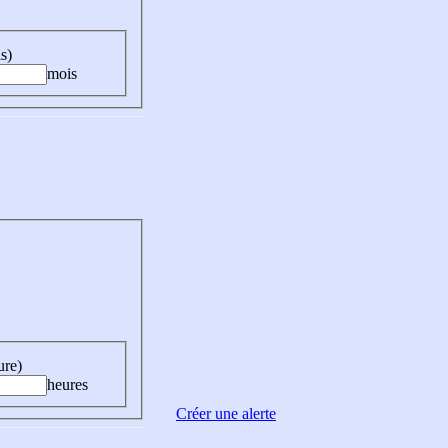
s)
mois
ure)
heures
Créer une alerte