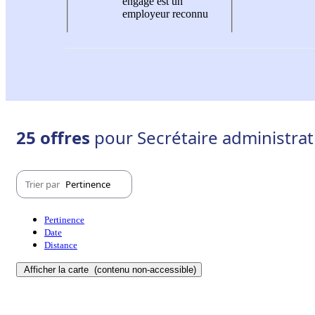
engagé est un
employeur reconnu
25 offres
pour Secrétaire administrati
Trier par
Pertinence
Pertinence
Date
Distance
Afficher la carte
(contenu non-accessible)