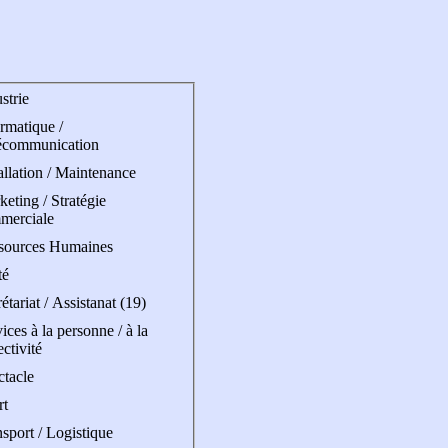
strie
rmatique /
écommunication
allation / Maintenance
eting / Stratégie
merciale
sources Humaines
té
étariat / Assistanat (19)
ices à la personne / à la
ectivité
ctacle
rt
sport / Logistique