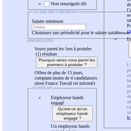
Non renseignée (8)
de
l
SALAIRE BRUT MINIMUM
se
si
Salaire minimum
Po
co
Choisissez une périodicité pour le salaire saisi
En
OPPORTUNITÉS
Soyez parmi les 1ers à postuler
(1)
résultats
Pourquoi serez-vous parmi les
L'
premiers à postuler ?
pe
Offres de plus de 15 jours,
en
comptant moins de 4 candidatures
ha
(dont France Travail est informé)
un
HANDICAP
pr
de
Employeur handi-
ad
engagé
ca
Qu'est-ce qu'un
sa
employeur handi-
le
engagé ?
Un employeur handi-