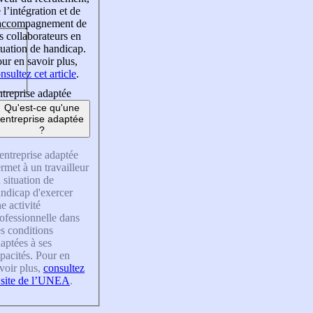
 l’intégration et de
’accompagnement de
s collaborateurs en
tuation de handicap.
ur en savoir plus,
nsultez cet article
.
treprise adaptée
Qu'est-ce qu'une
entreprise adaptée
?
entreprise adaptée
rmet à un travailleur
 situation de
ndicap d'exercer
e activité
ofessionnelle dans
s conditions
aptées à ses
pacités. Pour en
voir plus,
consultez
 site de l’UNEA
.