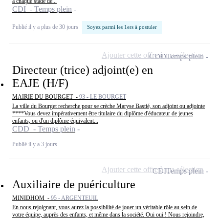
à chaque stade de...
CDI - Temps plein
Publié il y a plus de 30 jours
Soyez parmi les 1ers à postuler
Ajouter cette offre à ma sélection
CDD
Temps plein
Directeur (trice) adjoint(e) en
EAJE (H/F)
MAIRIE DU BOURGET -
93 - LE BOURGET
La ville du Bourget recherche pour se crèche Maryse Bastié, son adjoint ou adjointe
****Vous devez impérativement être titulaire du diplôme d'éducateur de jeunes
enfants, ou d'un diplôme équivalent...
CDD - Temps plein
Publié il y a 3 jours
Ajouter cette offre à ma sélection
CDI
Temps plein
Auxiliaire de puériculture
MINIDHOM -
95 - ARGENTEUIL
En nous rejoignant, vous aurez la possibilité de jouer un véritable rôle au sein de
votre équipe, auprès des enfants, et même dans la société. Oui oui ! Nous rejoindre,