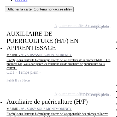
Distance
Afficher la carte
(contenu non-accessible)
Ajouter cette offre à ma sélection
CDI
Temps plein
AUXILIAIRE DE
PUERICULTURE (H/F) EN
APPRENTISSAGE
MAIRIE -
95 - SOISY-SOUS-MONTMORENCY
Placé(e) sous l'autorité hiérarchique directe de la Directrice de la crèche EMACF Les
premiers pas, vous occuperez les fonctions d'aide auxiliaire de puériculture sous
contrat...
CDI - Temps plein
Publié il y a 3 jours
Ajouter cette offre à ma sélection
CDD
Temps plein
Auxiliaire de puériculture (H/F)
MAIRIE -
95 - SOISY SOUS MONTMORENCY
Placé(e) sous l'autorité hiérarchique directe de la responsable des crèches collective