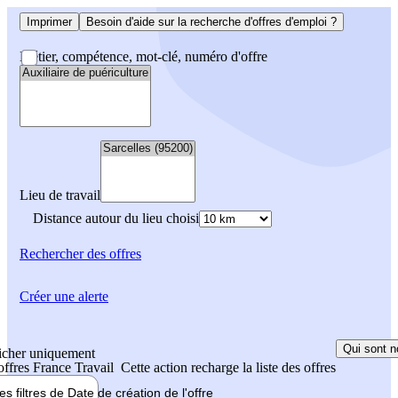
Imprimer
Besoin d'aide sur la recherche d'offres d'emploi ?
Métier, compétence, mot-clé, numéro d'offre
Lieu de travail
Distance autour du lieu choisi
Rechercher
des offres
Créer une alerte
Qui sont n
icher uniquement
 offres France Travail
Cette action recharge la liste des offres
les filtres de
Date de création
de l'offre