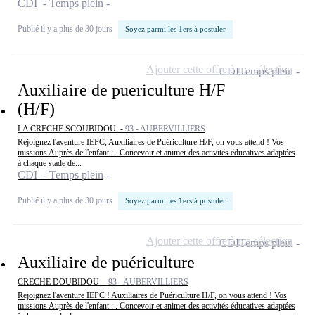
CDI - Temps plein
Publié il y a plus de 30 jours
Soyez parmi les 1ers à postuler
Ajouter cette offre à ma sélection
CDI
Temps plein
Auxiliaire de puericulture H/F
(H/F)
LA CRECHE SCOUBIDOU -
93 - AUBERVILLIERS
Rejoignez l'aventure IEPC, Auxiliaires de Puériculture H/F, on vous attend ! Vos
missions Auprès de l'enfant : . Concevoir et animer des activités éducatives adaptées
à chaque stade de...
CDI - Temps plein
Publié il y a plus de 30 jours
Soyez parmi les 1ers à postuler
Ajouter cette offre à ma sélection
CDI
Temps plein
Auxiliaire de puériculture
CRECHE DOUBIDOU -
93 - AUBERVILLIERS
Rejoignez l'aventure IEPC ! Auxiliaires de Puériculture H/F, on vous attend ! Vos
missions Auprès de l'enfant : . Concevoir et animer des activités éducatives adaptées