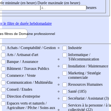
ée minimale (en heure)
Durée maximale (en heure)
heures
er
le filtre de durée hebdomadaire
les filtres de
Domaine pro
fessionnel
ne professionel
Achats / Comptabilité / Gestion
Industrie
Arts / Artisanat d'art
Informatique /
Télécommunication
Banque / Assurance
Installation / Maintenance
Bâtiment / Travaux Publics
Marketing / Stratégie
Commerce / Vente
commerciale
Communication / Multimédia
Ressources Humaines
Conseil / Etudes
Santé (185)
Direction d'entreprise
Secrétariat / Assistanat (3)
Espaces verts et naturels /
Services à la personne / à l
Agriculture / Pêche / Soins aux
collectivité (22)