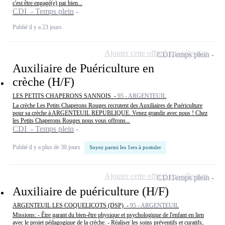
c'est être engagé(e) par bien...
CDI - Temps plein
Publié il y a 23 jours
Ajouter cette offre à ma sélection
CDI
Temps plein
Auxiliaire de Puériculture en
crèche (H/F)
LES PETITS CHAPERONS SANNOIS -
95 - ARGENTEUIL
La crèche Les Petits Chaperons Rouges recrutent des Auxiliaires de Puériculture
pour sa crèche à ARGENTEUIL REPUBLIQUE. Venez grandir avec nous ! Chez
les Petits Chaperons Rouges nous vous offrons...
CDI - Temps plein
Publié il y a plus de 30 jours
Soyez parmi les 1ers à postuler
Ajouter cette offre à ma sélection
CDI
Temps plein
Auxiliaire de puériculture (H/F)
ARGENTEUIL LES COQUELICOTS (DSP) -
95 - ARGENTEUIL
Missions: - Être garant du bien-être physique et psychologique de l'enfant en lien
avec le projet pédagogique de la crèche. - Réaliser les soins préventifs et curatifs,