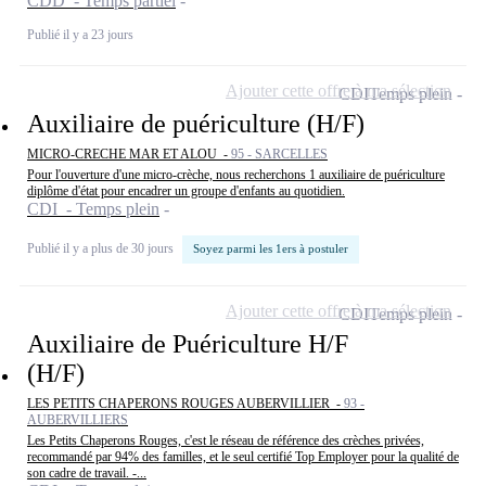
CDD - Temps partiel
Publié il y a 23 jours
Ajouter cette offre à ma sélection
CDI
Temps plein
Auxiliaire de puériculture (H/F)
MICRO-CRECHE MAR ET ALOU -
95 - SARCELLES
Pour l'ouverture d'une micro-crèche, nous recherchons 1 auxiliaire de puériculture
diplôme d'état pour encadrer un groupe d'enfants au quotidien.
CDI - Temps plein
Publié il y a plus de 30 jours
Soyez parmi les 1ers à postuler
Ajouter cette offre à ma sélection
CDI
Temps plein
Auxiliaire de Puériculture H/F
(H/F)
LES PETITS CHAPERONS ROUGES AUBERVILLIER -
93 -
AUBERVILLIERS
Les Petits Chaperons Rouges, c'est le réseau de référence des crèches privées,
recommandé par 94% des familles, et le seul certifié Top Employer pour la qualité de
son cadre de travail. -...