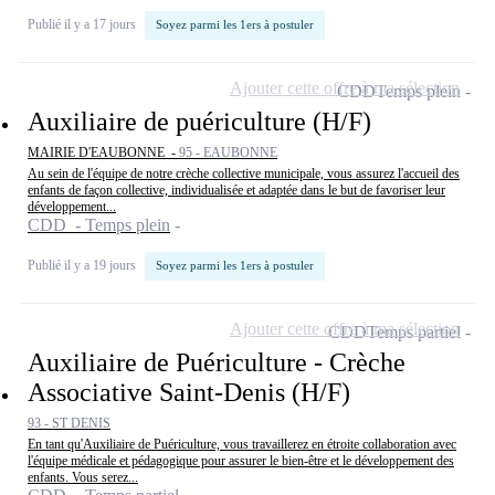
Publié il y a 17 jours
Soyez parmi les 1ers à postuler
Ajouter cette offre à ma sélection
CDD
Temps plein
Auxiliaire de puériculture (H/F)
MAIRIE D'EAUBONNE -
95 - EAUBONNE
Au sein de l'équipe de notre crèche collective municipale, vous assurez l'accueil des
enfants de façon collective, individualisée et adaptée dans le but de favoriser leur
développement...
CDD - Temps plein
Publié il y a 19 jours
Soyez parmi les 1ers à postuler
Ajouter cette offre à ma sélection
CDD
Temps partiel
Auxiliaire de Puériculture - Crèche
Associative Saint-Denis (H/F)
93 - ST DENIS
En tant qu'Auxiliaire de Puériculture, vous travaillerez en étroite collaboration avec
l'équipe médicale et pédagogique pour assurer le bien-être et le développement des
enfants. Vous serez...