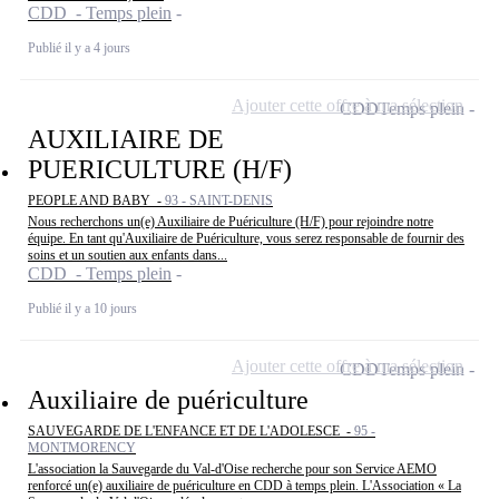
CDD - Temps plein
Publié il y a 4 jours
Ajouter cette offre à ma sélection
CDD
Temps plein
AUXILIAIRE DE
PUERICULTURE (H/F)
PEOPLE AND BABY -
93 - SAINT-DENIS
Nous recherchons un(e) Auxiliaire de Puériculture (H/F) pour rejoindre notre
équipe. En tant qu'Auxiliaire de Puériculture, vous serez responsable de fournir des
soins et un soutien aux enfants dans...
CDD - Temps plein
Publié il y a 10 jours
Ajouter cette offre à ma sélection
CDD
Temps plein
Auxiliaire de puériculture
SAUVEGARDE DE L'ENFANCE ET DE L'ADOLESCE -
95 -
MONTMORENCY
L'association la Sauvegarde du Val-d'Oise recherche pour son Service AEMO
renforcé un(e) auxiliaire de puériculture en CDD à temps plein. L'Association « La