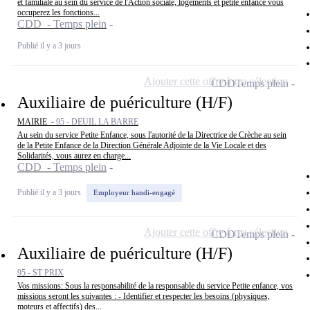
et familiale au sein du service de l'Action sociale, logements et petite enfance vous
occuperez les fonctions...
CDD - Temps plein
Publié il y a 3 jours
Ajouter cette offre à ma sélection
CDD
Temps plein
Auxiliaire de puériculture (H/F)
MAIRIE -
95 - DEUIL LA BARRE
Au sein du service Petite Enfance, sous l'autorité de la Directrice de Crèche au sein
de la Petite Enfance de la Direction Générale Adjointe de la Vie Locale et des
Solidarités, vous aurez en charge...
CDD - Temps plein
Publié il y a 3 jours
Employeur handi-engagé
Ajouter cette offre à ma sélection
CDD
Temps plein
Auxiliaire de puériculture (H/F)
95 - ST PRIX
Vos missions: Sous la responsabilité de la responsable du service Petite enfance, vos
missions seront les suivantes : - Identifier et respecter les besoins (physiques,
moteurs et affectifs) des...