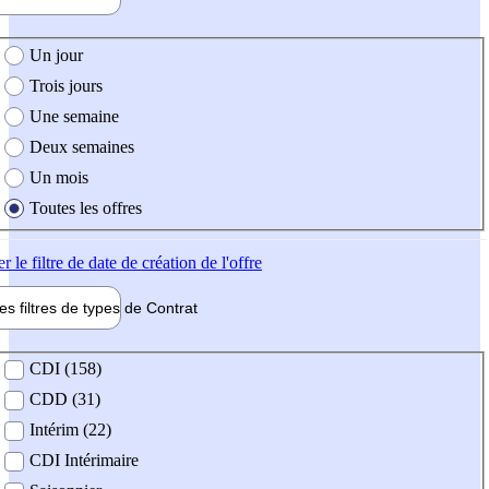
e création de l'offre
Un jour
Trois jours
Une semaine
Deux semaines
Un mois
Toutes les offres
er
le filtre de date de création de l'offre
les filtres de types de
Contrat
de contrat
CDI (158)
CDD (31)
Intérim (22)
CDI Intérimaire