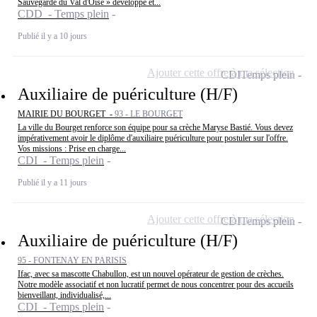
Sauvegarde du Val d'Oise » développe et...
CDD - Temps plein
Publié il y a 10 jours
Ajouter cette offre à ma sélection
CDI
Temps plein
Auxiliaire de puériculture (H/F)
MAIRIE DU BOURGET -
93 - LE BOURGET
La ville du Bourget renforce son équipe pour sa crèche Maryse Bastié. Vous devez
impérativement avoir le diplôme d'auxiliaire puériculture pour postuler sur l'offre.
Vos missions : Prise en charge...
CDI - Temps plein
Publié il y a 11 jours
Ajouter cette offre à ma sélection
CDI
Temps plein
Auxiliaire de puériculture (H/F)
95 - FONTENAY EN PARISIS
Ifac, avec sa mascotte Chabullon, est un nouvel opérateur de gestion de crèches.
Notre modèle associatif et non lucratif permet de nous concentrer pour des accueils
bienveillant, individualisé,...
CDI - Temps plein