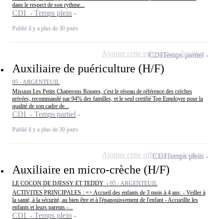
dans le respect de son rythme...
CDI - Temps plein
Publié il y a plus de 30 jours
Ajouter cette offre à ma sélection
CDI
Temps partiel
Auxiliaire de puériculture (H/F)
95 - ARGENTEUIL
Mission Les Petits Chaperons Rouges, c'est le réseau de référence des crèches
privées, recommandé par 94% des familles, et le seul certifié Top Employer pour la
qualité de son cadre de...
CDI - Temps partiel
Publié il y a plus de 30 jours
Ajouter cette offre à ma sélection
CDI
Temps plein
Auxiliaire en micro-crèche (H/F)
LE COCON DE DJESSY ET TEDDY -
95 - ARGENTEUIL
ACTIVITES PRINCIPALES : => Accueil des enfants de 3 mois à 4 ans: - Veiller à
la santé, à la sécurité, au bien être et à l'épanouissement de l'enfant - Accueillir les
enfants et leurs parents -...
CDI - Temps plein