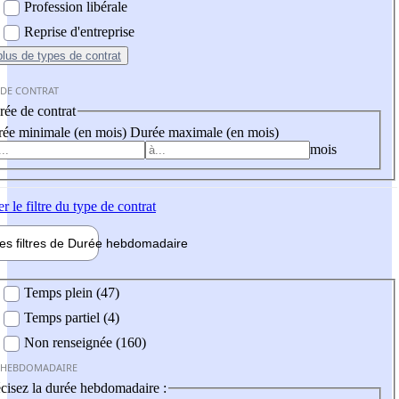
Profession libérale
Reprise d'entreprise
plus
de types de contrat
 DE CONTRAT
ée de contrat
ée minimale (en mois)
Durée maximale (en mois)
mois
er
le filtre du type de contrat
les filtres de
Durée hebdo
madaire
 hebdomadaire
Temps plein (47)
Temps partiel (4)
Non renseignée (160)
 HEBDOMADAIRE
cisez la durée hebdomadaire :