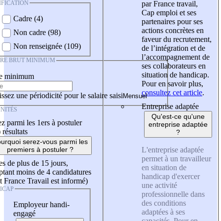
IFICATION
par France travail,
Cap emploi et ses
Cadre (4)
partenaires pour ses
actions concrètes en
Non cadre (98)
faveur du recrutement,
Non renseignée (109)
de l’intégration et de
l’accompagnement de
IRE BRUT MINIMUM
ses collaborateurs en
situation de handicap.
re minimum
Pour en savoir plus,
consultez cet article
.
ssez une périodicité pour le salaire saisi
Entreprise adaptée
NITÉS
Qu'est-ce qu'une
z parmi les 1ers à postuler
entreprise adaptée
)
résultats
?
urquoi serez-vous parmi les
L'entreprise adaptée
premiers à postuler ?
permet à un travailleur
es de plus de 15 jours,
en situation de
tant moins de 4 candidatures
handicap d'exercer
t France Travail est informé)
une activité
ICAP
professionnelle dans
des conditions
Employeur handi-
adaptées à ses
engagé
capacités. Pour en