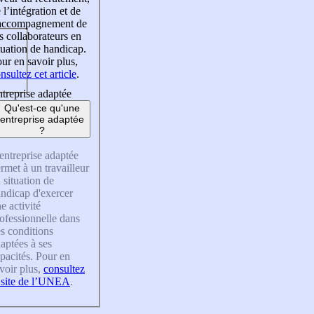
 l’intégration et de
’accompagnement de
s collaborateurs en
tuation de handicap.
ur en savoir plus,
nsultez cet article
.
treprise adaptée
Qu'est-ce qu'une
entreprise adaptée
?
entreprise adaptée
rmet à un travailleur
 situation de
ndicap d'exercer
e activité
ofessionnelle dans
s conditions
aptées à ses
pacités. Pour en
voir plus,
consultez
 site de l’UNEA
.