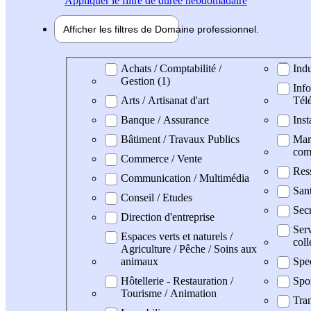
Appliquer
le filtre de durée hebdomadaire
Afficher les filtres de
Domaine pro
fessionnel
Domaine professionel
Achats / Comptabilité /
Indu
Gestion (1)
Info
Arts / Artisanat d'art
Tél
Banque / Assurance
Inst
Bâtiment / Travaux Publics
Mark
com
Commerce / Vente
Res
Communication / Multimédia
San
Conseil / Etudes
Secr
Direction d'entreprise
Serv
Espaces verts et naturels /
coll
Agriculture / Pêche / Soins aux
animaux
Spe
Hôtellerie - Restauration /
Spo
Tourisme / Animation
Tran