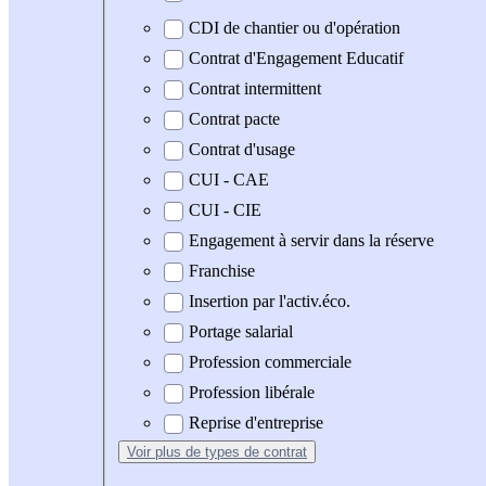
CDI de chantier ou d'opération
Contrat d'Engagement Educatif
Contrat intermittent
Contrat pacte
Contrat d'usage
CUI - CAE
CUI - CIE
Engagement à servir dans la réserve
Franchise
Insertion par l'activ.éco.
Portage salarial
Profession commerciale
Profession libérale
Reprise d'entreprise
Voir plus
de types de contrat