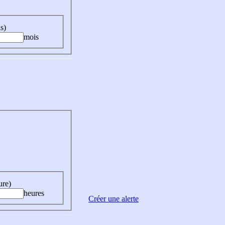
s)
mois
ure)
heures
Créer une alerte