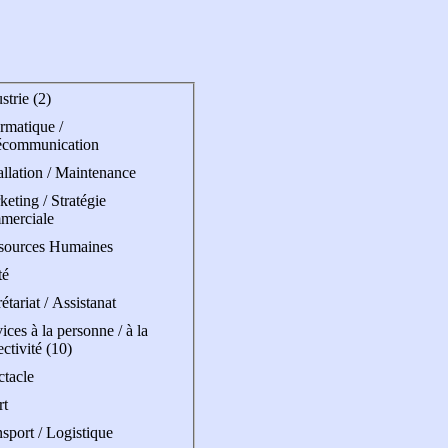
strie (2)
rmatique /
écommunication
allation / Maintenance
eting / Stratégie
merciale
sources Humaines
té
étariat / Assistanat
ices à la personne / à la
ectivité (10)
ctacle
rt
sport / Logistique