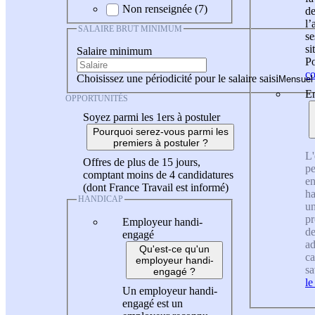
Non renseignée (7)
de
l
SALAIRE BRUT MINIMUM
se
si
Salaire minimum
Po
co
Choisissez une périodicité pour le salaire saisi
En
OPPORTUNITÉS
Soyez parmi les 1ers à postuler
Pourquoi serez-vous parmi les
premiers à postuler ?
L'
Offres de plus de 15 jours,
pe
comptant moins de 4 candidatures
en
(dont France Travail est informé)
ha
HANDICAP
un
pr
Employeur handi-
de
engagé
ad
Qu'est-ce qu'un
ca
employeur handi-
sa
engagé ?
le
Un employeur handi-
engagé est un