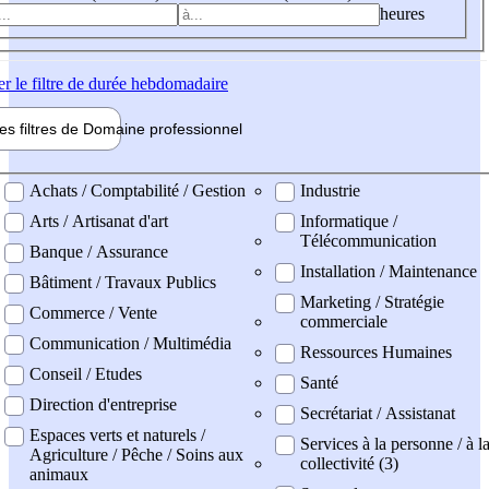
heures
er
le filtre de durée hebdomadaire
les filtres de
Domaine pro
fessionnel
ne professionel
Achats / Comptabilité / Gestion
Industrie
Arts / Artisanat d'art
Informatique /
Télécommunication
Banque / Assurance
Installation / Maintenance
Bâtiment / Travaux Publics
Marketing / Stratégie
Commerce / Vente
commerciale
Communication / Multimédia
Ressources Humaines
Conseil / Etudes
Santé
Direction d'entreprise
Secrétariat / Assistanat
Espaces verts et naturels /
Services à la personne / à l
Agriculture / Pêche / Soins aux
collectivité (3)
animaux