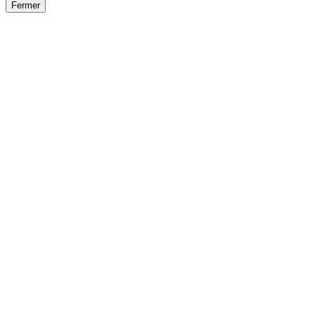
Fermer
Fermer
le détail de l'offre
/
Offre
sur
Offre précéden