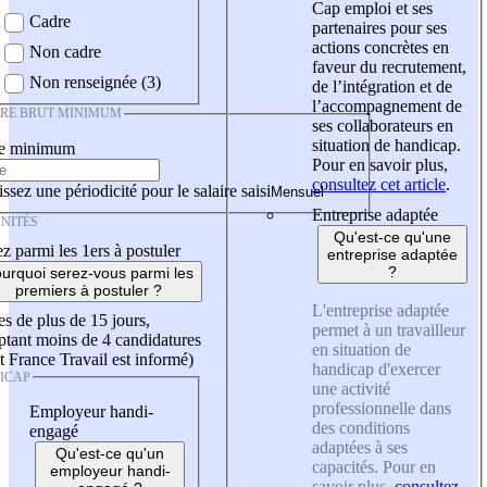
Cap emploi et ses
Cadre
partenaires pour ses
actions concrètes en
Non cadre
faveur du recrutement,
Non renseignée (3)
de l’intégration et de
l’accompagnement de
IRE BRUT MINIMUM
ses collaborateurs en
situation de handicap.
re minimum
Pour en savoir plus,
consultez cet article
.
ssez une périodicité pour le salaire saisi
Entreprise adaptée
NITÉS
Qu'est-ce qu'une
z parmi les 1ers à postuler
entreprise adaptée
?
urquoi serez-vous parmi les
premiers à postuler ?
L'entreprise adaptée
es de plus de 15 jours,
permet à un travailleur
tant moins de 4 candidatures
en situation de
t France Travail est informé)
handicap d'exercer
ICAP
une activité
professionnelle dans
Employeur handi-
des conditions
engagé
adaptées à ses
Qu'est-ce qu'un
capacités. Pour en
employeur handi-
savoir plus,
consultez