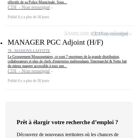
effectifs de sa Police Municipale. Sous...
CDI - Non renseigné
Publié il y a plus de 30 jours
Ajouter cette offre à ma sélection
CDI
Non renseigné
MANAGER PGC Adjoint (H/F)
78 - MAISONS-LAFFITTE
Le Groupement Mousquetaires, ce sont 7 enseignes de la grande distribution,
collaborateurs et plus de chefs d'entreprise indépendants !Intermarché & Netto fait
du mieux manger accessible à tous une...
CDI - Non renseigné
Publié il y a plus de 30 jours
Prêt à élargir votre recherche d’emploi ?
Découvrez de nouveaux territoires où les chances de