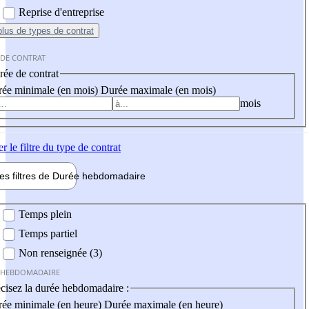
Reprise d'entreprise
plus
de types de contrat
 DE CONTRAT
ée de contrat
ée minimale (en mois)
Durée maximale (en mois)
mois
er
le filtre du type de contrat
les filtres de
Durée hebdo
madaire
 hebdomadaire
Temps plein
Temps partiel
Non renseignée (3)
 HEBDOMADAIRE
cisez la durée hebdomadaire :
ée minimale (en heure)
Durée maximale (en heure)