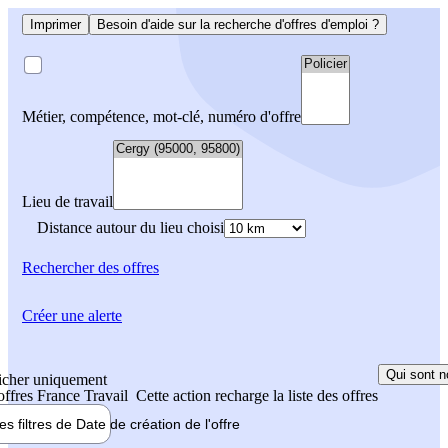
Imprimer
Besoin d'aide sur la recherche d'offres d'emploi ?
Métier, compétence, mot-clé, numéro d'offre
Lieu de travail
Distance autour du lieu choisi
Rechercher
des offres
Créer une alerte
Qui sont n
icher uniquement
 offres France Travail
Cette action recharge la liste des offres
les filtres de
Date de création
de l'offre