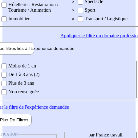
Spectacle
Hôtellerie - Restauration /
Tourisme / Animation
Sport
Immobilier
Transport / Logistique
Appliquer
le filtre du domaine professi
es filtres liés à l'
Expérience
demandée
ience demandée
Moins de 1 an
De 1 à 3 ans (2)
Plus de 3 ans
Non renseignée
er
le filtre de l'expérience demandée
Plus De
Filtres
IFICATION
par France travail,