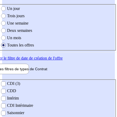
e création de l'offre
Un jour
Trois jours
Une semaine
Deux semaines
Un mois
Toutes les offres
er
le filtre de date de création de l'offre
les filtres de types de
Contrat
de contrat
CDI (3)
CDD
Intérim
CDI Intérimaire
Saisonnier