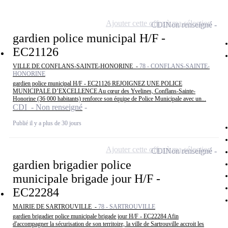
Ajouter cette offre à ma sélection
CDI
Non renseigné
gardien police municipal H/F -
EC21126
VILLE DE CONFLANS-SAINTE-HONORINE -
78 - CONFLANS-SAINTE-
HONORINE
gardien police municipal H/F - EC21126 REJOIGNEZ UNE POLICE
MUNICIPALE D’EXCELLENCE Au cœur des Yvelines, Conflans-Sainte-
Honorine (36 000 habitants) renforce son équipe de Police Municipale avec un...
CDI - Non renseigné
Publié il y a plus de 30 jours
Ajouter cette offre à ma sélection
CDI
Non renseigné
gardien brigadier police
municipale brigade jour H/F -
EC22284
MAIRIE DE SARTROUVILLE -
78 - SARTROUVILLE
gardien brigadier police municipale brigade jour H/F - EC22284 Afin
d'accompagner la sécurisation de son territoire, la ville de Sartrouville accroit les