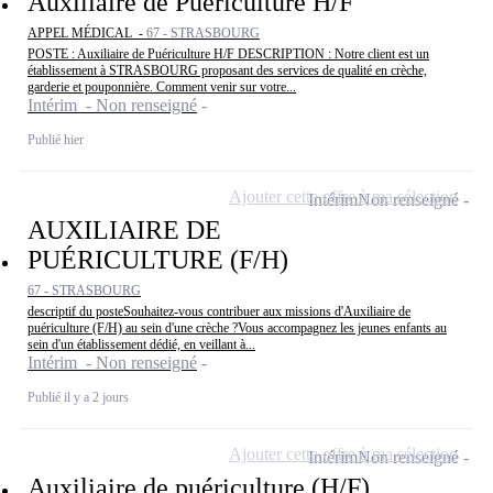
Auxiliaire de Puériculture H/F
APPEL MÉDICAL -
67 - STRASBOURG
POSTE : Auxiliaire de Puériculture H/F DESCRIPTION : Notre client est un
établissement à STRASBOURG proposant des services de qualité en crèche,
garderie et pouponnière. Comment venir sur votre...
Intérim - Non renseigné
Publié hier
Ajouter cette offre à ma sélection
Intérim
Non renseigné
AUXILIAIRE DE
PUÉRICULTURE (F/H)
67 - STRASBOURG
descriptif du posteSouhaitez-vous contribuer aux missions d'Auxiliaire de
puériculture (F/H) au sein d'une crèche ?Vous accompagnez les jeunes enfants au
sein d'un établissement dédié, en veillant à...
Intérim - Non renseigné
Publié il y a 2 jours
Ajouter cette offre à ma sélection
Intérim
Non renseigné
Auxiliaire de puériculture (H/F)