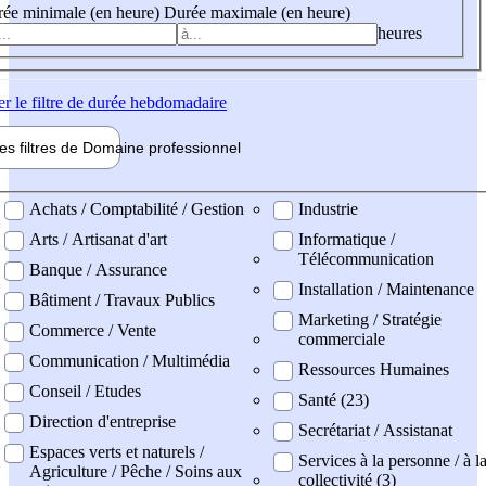
ée minimale (en heure)
Durée maximale (en heure)
heures
er
le filtre de durée hebdomadaire
les filtres de
Domaine pro
fessionnel
ne professionel
Achats / Comptabilité / Gestion
Industrie
Arts / Artisanat d'art
Informatique /
Télécommunication
Banque / Assurance
Installation / Maintenance
Bâtiment / Travaux Publics
Marketing / Stratégie
Commerce / Vente
commerciale
Communication / Multimédia
Ressources Humaines
Conseil / Etudes
Santé (23)
Direction d'entreprise
Secrétariat / Assistanat
Espaces verts et naturels /
Services à la personne / à l
Agriculture / Pêche / Soins aux
collectivité (3)