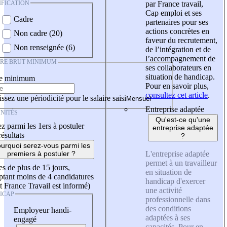
IFICATION
par France travail,
Cap emploi et ses
Cadre
partenaires pour ses
actions concrètes en
Non cadre (20)
faveur du recrutement,
Non renseignée (6)
de l’intégration et de
l’accompagnement de
IRE BRUT MINIMUM
ses collaborateurs en
situation de handicap.
re minimum
Pour en savoir plus,
consultez cet article
.
ssez une périodicité pour le salaire saisi
Entreprise adaptée
NITÉS
Qu'est-ce qu'une
z parmi les 1ers à postuler
entreprise adaptée
résultats
?
urquoi serez-vous parmi les
L'entreprise adaptée
premiers à postuler ?
permet à un travailleur
es de plus de 15 jours,
en situation de
tant moins de 4 candidatures
handicap d'exercer
t France Travail est informé)
une activité
ICAP
professionnelle dans
des conditions
Employeur handi-
adaptées à ses
engagé
capacités. Pour en