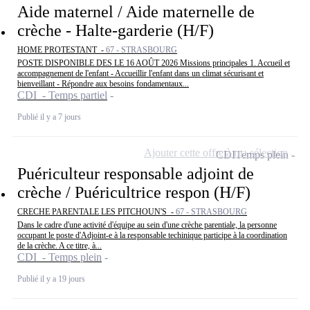
Aide maternel / Aide maternelle de
crèche - Halte-garderie (H/F)
HOME PROTESTANT -
67 - STRASBOURG
POSTE DISPONIBLE DES LE 16 AOÛT 2026 Missions principales 1. Accueil et
accompagnement de l'enfant - Accueillir l'enfant dans un climat sécurisant et
bienveillant - Répondre aux besoins fondamentaux...
CDI - Temps partiel
Publié il y a 7 jours
Ajouter cette offre à ma sélection
CDI
Temps plein
Puériculteur responsable adjoint de
crèche / Puéricultrice respon (H/F)
CRECHE PARENTALE LES PITCHOUN'S -
67 - STRASBOURG
Dans le cadre d'une activité d'équipe au sein d'une crèche parentiale, la personne
occupant le poste d'Adjoint-e à la responsable techinique participe à la coordination
de la crèche. A ce titre, à...
CDI - Temps plein
Publié il y a 19 jours