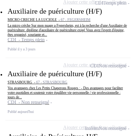
Ajouter cette offre à ma sélection
CDI
Temps plein
Auxiliaire de puériculture (H/F)
MICRO CRECHE LA LUCIOLE -
67 - FEGERSHEIM
La micro crèche Sur mon nuage a Fegersheim, est à la recherche d'une Auxiliaire de
puériculture. diplôme d'auxiliaire de puériculture exigé Vous avez l'esprit d'équipe,
êtes organisé, souriante et...
CDI - Temps plein
Publié il y a 3 jours
Ajouter cette offre à ma sélection
CDI
Non renseigné
Auxiliaire de puériculture (H/F)
STRASBOURG -
67 - STRASBOURG
Vos avantages chez Les Petits Chaperons Rouges : - Des avantages pour faciliter
votre quotidien et soutenir votre équilibre vie personnelle / vie professionnelle :
jours de...
CDI - Non renseigné
Publié aujourd'hui
Ajouter cette offre à ma sélection
Intérim
Non renseigné