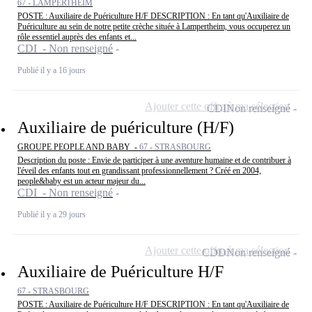
67 - LAMPERTHEIM
POSTE : Auxiliaire de Puériculture H/F DESCRIPTION : En tant qu'Auxiliaire de
Puériculture au sein de notre petite crèche située à Lampertheim, vous occuperez un
rôle essentiel auprès des enfants et...
CDI - Non renseigné
Publié il y a 16 jours
Ajouter cette offre à ma sélection
CDI
Non renseigné
Auxiliaire de puériculture (H/F)
GROUPE PEOPLE AND BABY -
67 - STRASBOURG
Description du poste : Envie de participer à une aventure humaine et de contribuer à
l'éveil des enfants tout en grandissant professionnellement ? Créé en 2004,
people&baby est un acteur majeur du...
CDI - Non renseigné
Publié il y a 29 jours
Ajouter cette offre à ma sélection
CDD
Non renseigné
Auxiliaire de Puériculture H/F
67 - STRASBOURG
POSTE : Auxiliaire de Puériculture H/F DESCRIPTION : En tant qu'Auxiliaire de