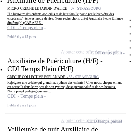
Auxiliaire de Puériculture (H/F)
MICRO-CRECHE LE JARDIN D'ALICE -
67 - STRASBOURG
"Le bien-être des enfants accueillis et de leur famille passe par le bien-être des
encadrants"; telle est notre devise. Nous recherchons un(e) Auxiliaire Petite Enfance
diplômé(e) (CAP AEPE...
CDI - Temps plein
Publié il y a 15 jours
Ajouter cette offre à ma sélection
CDI
Temps plein
Auxiliaire de Puériculture (H/F) -
CDI Temps Plein (H/F)
CRECHE COLLECTIVE ESPLANADE -
67 - STRASBOURG
Rejoignez une crèche qui grandit au rythme des enfants ! Chez nous, chaque enfant
est accueilli dans le respect de son rythme, de sa personnalité et de ses besoins.
Notre projet pédagogique met...
CDI - Temps plein
Publié il y a 21 jours
Ajouter cette offre à ma sélection
CDD
Temps partiel
Veilleur/se de nuit Auxiliaire de