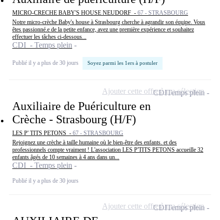
MICRO-CRECHE BABY'S HOUSE NEUDORF -
67 - STRASBOURG
Notre micro-crèche Baby's house à Strasbourg cherche à agrandir son équipe. Vous
êtes passionné.e de la petite enfance, avez une première expérience et souhaitez
effectuer les tâches ci-dessous...
CDI - Temps plein
Publié il y a plus de 30 jours
Soyez parmi les 1ers à postuler
Ajouter cette offre à ma sélection
CDI
Temps plein
Auxiliaire de Puériculture en
Crèche - Strasbourg (H/F)
LES P' TITS PETONS -
67 - STRASBOURG
Rejoignez une crèche à taille humaine où le bien-être des enfants. et des
professionnels compte vraiment ! L'association LES P'TITS PETONS accueille 32
enfants âgés de 10 semaines à 4 ans dans un...
CDI - Temps plein
Publié il y a plus de 30 jours
Ajouter cette offre à ma sélection
CDI
Temps plein