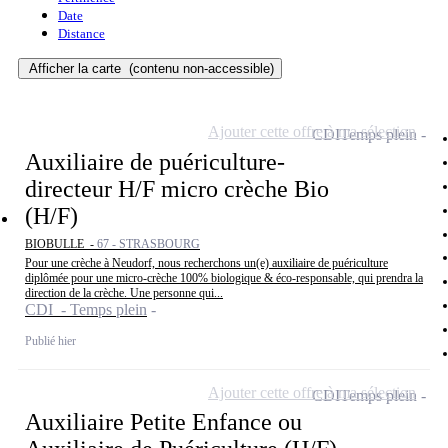
Date
Distance
Afficher la carte
(contenu non-accessible)
Ajouter cette offre à ma sélection
CDI
Temps plein
Auxiliaire de puériculture-
directeur H/F micro crèche Bio
(H/F)
BIOBULLE -
67 - STRASBOURG
Pour une crèche à Neudorf, nous recherchons un(e) auxiliaire de puériculture
diplômée pour une micro-crèche 100% biologique & éco-responsable, qui prendra la
direction de la crèche. Une personne qui...
CDI - Temps plein
Publié hier
Ajouter cette offre à ma sélection
CDI
Temps plein
Auxiliaire Petite Enfance ou