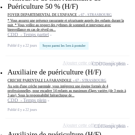
Puériculture 50 % (H/F)
FOYER DEPARTEMENTAL DE L'ENFANCE -
67 - STRASBOURG
* Vous assurez une présence rassurante et sécurisante auprès des enfants durant la
nuit. * Vous veillez au respect des rythmes de sommeil et intervenez avec
bienveillance en cas de réveil ou...
CDD - Temps partiel
Publié il y a 22 jours
Soyez parmi les 1ers à postuler
Ajouter cette offre à ma sélection
CDD
Temps plein
Auxiliaire de puériculture (H/F)
CRECHE PARENTALE LA FARANDOLE -
67 - STRASBOURG
Au sein d'une crèche parentale, vous intégrerez une équipe formée de 4
professionnelles, pour encadrer 14 enfants au maximum d'âges variées (de 3 mois à
3 ans). Sous la responsabilité hiérarchique de...
CDD - Temps plein
Publié il y a 22 jours
Ajouter cette offre à ma sélection
CDI
Temps plein
Auxiliaire de puériculture (H/F)