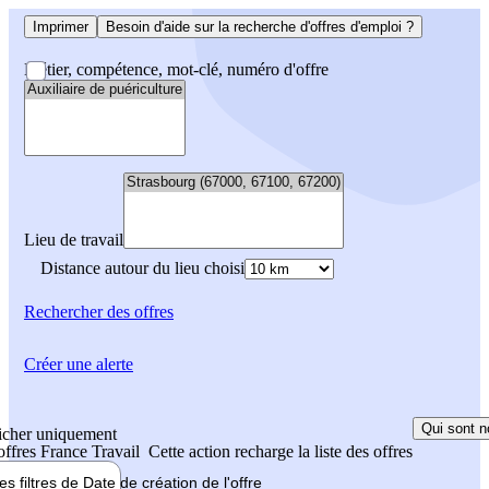
Imprimer
Besoin d'aide sur la recherche d'offres d'emploi ?
Métier, compétence, mot-clé, numéro d'offre
Lieu de travail
Distance autour du lieu choisi
Rechercher
des offres
Créer une alerte
Qui sont n
icher uniquement
 offres France Travail
Cette action recharge la liste des offres
les filtres de
Date de création
de l'offre