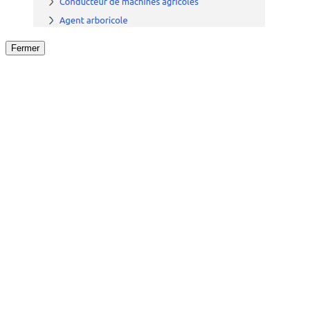
Fermer
Fermer
le détail de l'offre
/
Offre
sur
Offre précéden