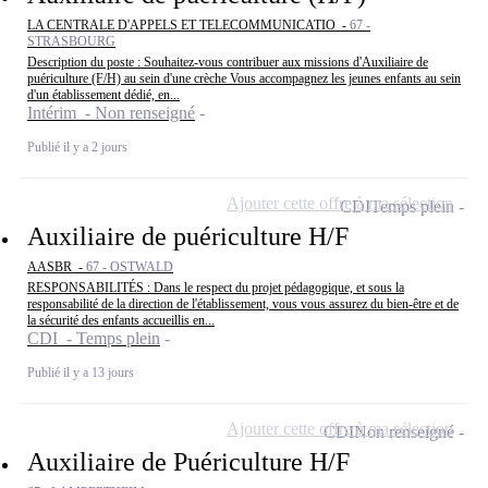
LA CENTRALE D'APPELS ET TELECOMMUNICATIO -
67 -
STRASBOURG
Description du poste : Souhaitez-vous contribuer aux missions d'Auxiliaire de
puériculture (F/H) au sein d'une crèche Vous accompagnez les jeunes enfants au sein
d'un établissement dédié, en...
Intérim - Non renseigné
Publié il y a 2 jours
Ajouter cette offre à ma sélection
CDI
Temps plein
Auxiliaire de puériculture H/F
AASBR -
67 - OSTWALD
RESPONSABILITÉS : Dans le respect du projet pédagogique, et sous la
responsabilité de la direction de l'établissement, vous vous assurez du bien-être et de
la sécurité des enfants accueillis en...
CDI - Temps plein
Publié il y a 13 jours
Ajouter cette offre à ma sélection
CDI
Non renseigné
Auxiliaire de Puériculture H/F