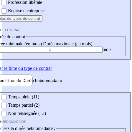
Profession libérale
Reprise d'entreprise
plus
de types de contrat
 DE CONTRAT
ée de contrat
ée minimale (en mois)
Durée maximale (en mois)
mois
er
le filtre du type de contrat
les filtres de
Durée hebdo
madaire
 hebdomadaire
Temps plein (11)
Temps partiel (2)
Non renseignée (13)
 HEBDOMADAIRE
cisez la durée hebdomadaire :