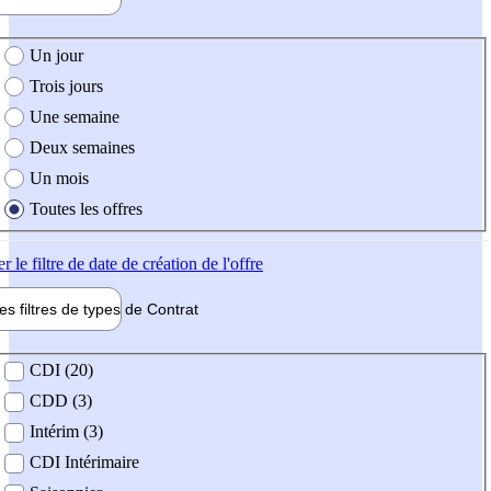
e création de l'offre
Un jour
Trois jours
Une semaine
Deux semaines
Un mois
Toutes les offres
er
le filtre de date de création de l'offre
les filtres de types de
Contrat
de contrat
CDI (20)
CDD (3)
Intérim (3)
CDI Intérimaire