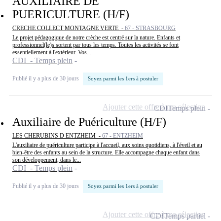
AUXILIAIRE DE
PUERICULTURE (H/F)
CRECHE COLLECT MONTAGNE VERTE -
67 - STRASBOURG
Le projet pédagogique de notre crèche est centré sur la nature. Enfants et
professionnel(le)s sortent par tous les temps. Toutes les activités se font
essentiellement à l'extérieur. Vos...
CDI - Temps plein
Publié il y a plus de 30 jours
Soyez parmi les 1ers à postuler
Ajouter cette offre à ma sélection
CDI
Temps plein
Auxiliaire de Puériculture (H/F)
LES CHERUBINS D ENTZHEIM -
67 - ENTZHEIM
L'auxiliaire de puériculture participe à l'accueil, aux soins quotidiens, à l'éveil et au
bien-être des enfants au sein de la structure. Elle accompagne chaque enfant dans
son développement, dans le...
CDI - Temps plein
Publié il y a plus de 30 jours
Soyez parmi les 1ers à postuler
Ajouter cette offre à ma sélection
CDI
Temps partiel