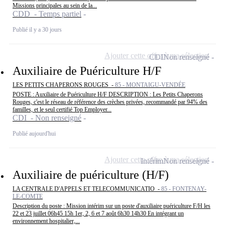
Missions principales au sein de la...
CDD - Temps partiel
Publié il y a 30 jours
Ajouter cette offre à ma sélection
CDI
Non renseigné
Auxiliaire de Puériculture H/F
LES PETITS CHAPERONS ROUGES -
85 - MONTAIGU-VENDÉE
POSTE : Auxiliaire de Puériculture H/F DESCRIPTION : Les Petits Chaperons
Rouges, c'est le réseau de référence des crèches privées, recommandé par 94% des
familles, et le seul certifié Top Employer...
CDI - Non renseigné
Publié aujourd'hui
Ajouter cette offre à ma sélection
Intérim
Non renseigné
Auxiliaire de puériculture (H/F)
LA CENTRALE D'APPELS ET TELECOMMUNICATIO -
85 - FONTENAY-
LE-COMTE
Description du poste : Mission intérim sur un poste d'auxiliaire puériculture F/H les
22 et 23 juillet 06h45 15h 1er, 2, 6 et 7 août 6h30 14h30 En intégrant un
environnement hospitalier,...