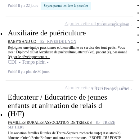
Publié il y a 22 jours
Soyez parmi les 1ers à postuler
Ajouter cette offre à ma sélection
CDI
Temps plein
Auxiliaire de puériculture
BABY'S AND CO -
85 - RIVES DE L YON
Rejoignez une équipe passionnée et bienveillante au service des tout-petits. Vous
etes : Diplomé d'Etat Auxiliaire de puériculture, attentif (ve), patient (e), passionné
(e) par le développement et...
CDI - Temps plein
Publié il y a plus de 30 jours
Ajouter cette offre à ma sélection
CDD
Temps partiel
Educateur / Educatrice de jeunes
enfants et animation de relais d
(H/F)
FAMILLES RURALES ASSOCIATION DE TREIZE S -
85 - TREIZE
SEPTIERS
L'association familles Rurales de Treize-Septiers recherche un(e) Assistant(e)
éducateur(trice) Petite Enfance qui aura pour missions : PROFIL DU POSTE