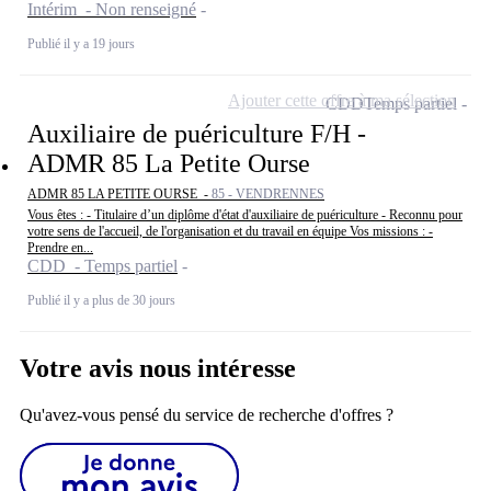
Intérim - Non renseigné
Publié il y a 19 jours
Ajouter cette offre à ma sélection
CDD
Temps partiel
Auxiliaire de puériculture F/H -
ADMR 85 La Petite Ourse
ADMR 85 LA PETITE OURSE -
85 - VENDRENNES
Vous êtes : - Titulaire d’un diplôme d'état d'auxiliaire de puériculture - Reconnu pour
votre sens de l'accueil, de l'organisation et du travail en équipe Vos missions : -
Prendre en...
CDD - Temps partiel
Publié il y a plus de 30 jours
Votre avis nous intéresse
Qu'avez-vous pensé du service de recherche d'offres ?