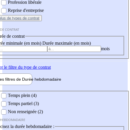
Profession libérale
Reprise d'entreprise
plus
de types de contrat
 DE CONTRAT
ée de contrat
ée minimale (en mois)
Durée maximale (en mois)
mois
er
le filtre du type de contrat
les filtres de
Durée hebdo
madaire
 hebdomadaire
Temps plein (4)
Temps partiel (3)
Non renseignée (2)
 HEBDOMADAIRE
cisez la durée hebdomadaire :