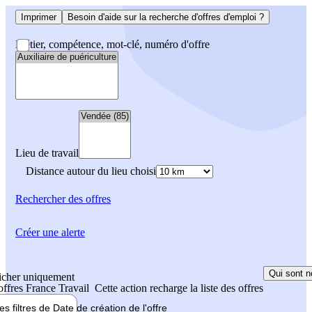
Imprimer
Besoin d'aide sur la recherche d'offres d'emploi ?
Métier, compétence, mot-clé, numéro d'offre
Lieu de travail
Distance autour du lieu choisi
Rechercher
des offres
Créer une alerte
Qui sont n
icher uniquement
 offres France Travail
Cette action recharge la liste des offres
les filtres de
Date de création
de l'offre