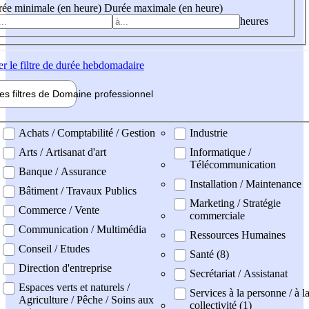
ée minimale (en heure)
Durée maximale (en heure)
heures
er
le filtre de durée hebdomadaire
les filtres de
Domaine pro
fessionnel
ne professionel
Achats / Comptabilité / Gestion
Industrie
Arts / Artisanat d'art
Informatique /
Télécommunication
Banque / Assurance
Installation / Maintenance
Bâtiment / Travaux Publics
Marketing / Stratégie
Commerce / Vente
commerciale
Communication / Multimédia
Ressources Humaines
Conseil / Etudes
Santé (8)
Direction d'entreprise
Secrétariat / Assistanat
Espaces verts et naturels /
Services à la personne / à l
Agriculture / Pêche / Soins aux
collectivité (1)