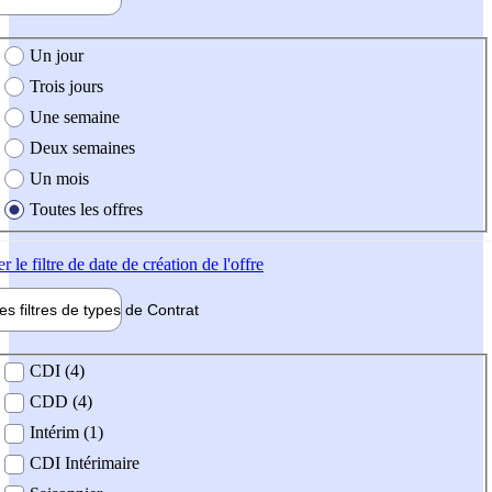
e création de l'offre
Un jour
Trois jours
Une semaine
Deux semaines
Un mois
Toutes les offres
er
le filtre de date de création de l'offre
les filtres de types de
Contrat
de contrat
CDI (4)
CDD (4)
Intérim (1)
CDI Intérimaire