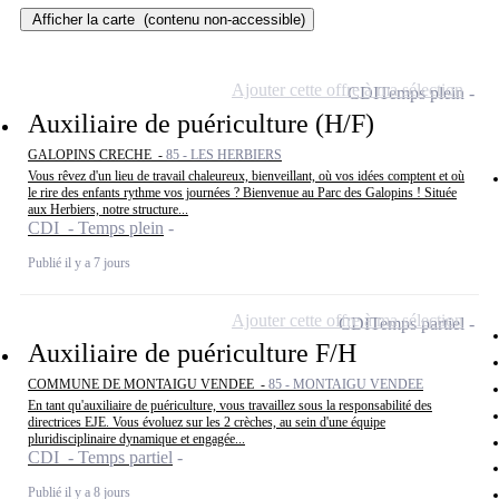
Afficher la carte
(contenu non-accessible)
Ajouter cette offre à ma sélection
CDI
Temps plein
Auxiliaire de puériculture (H/F)
GALOPINS CRECHE -
85 - LES HERBIERS
Vous rêvez d'un lieu de travail chaleureux, bienveillant, où vos idées comptent et où
le rire des enfants rythme vos journées ? Bienvenue au Parc des Galopins ! Située
aux Herbiers, notre structure...
CDI - Temps plein
Publié il y a 7 jours
Ajouter cette offre à ma sélection
CDI
Temps partiel
Auxiliaire de puériculture F/H
COMMUNE DE MONTAIGU VENDEE -
85 - MONTAIGU VENDEE
En tant qu'auxiliaire de puériculture, vous travaillez sous la responsabilité des
directrices EJE. Vous évoluez sur les 2 crèches, au sein d'une équipe
pluridisciplinaire dynamique et engagée...
CDI - Temps partiel
Publié il y a 8 jours