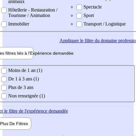
animaux
Spectacle
Hôtellerie - Restauration /
Tourisme / Animation
Sport
Immobilier
Transport / Logistique
Appliquer
le filtre du domaine professi
es filtres liés à l'
Expérience
demandée
ience demandée
Moins de 1 an (1)
De 1 à 3 ans (1)
Plus de 3 ans
Non renseignée (1)
er
le filtre de l'expérience demandée
Plus De
Filtres