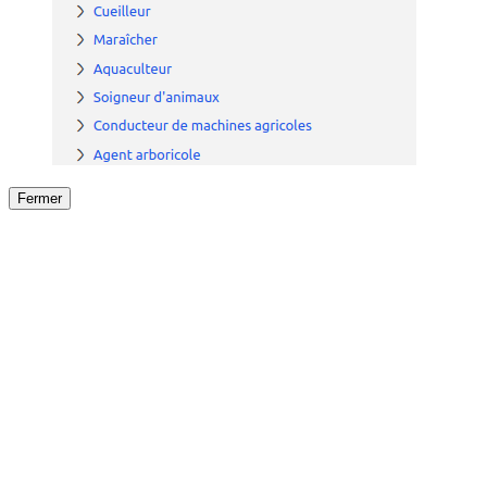
Fermer
Fermer
le détail de l'offre
/
Offre
sur
Offre précéden