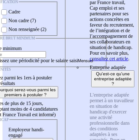
IFICATION
par France travail,
Cap emploi et ses
Cadre
partenaires pour ses
actions concrètes en
Non cadre (7)
faveur du recrutement,
Non renseignée (2)
de l’intégration et de
l’accompagnement de
IRE BRUT MINIMUM
ses collaborateurs en
situation de handicap.
re minimum
Pour en savoir plus,
consultez cet article
.
ssez une périodicité pour le salaire saisi
Entreprise adaptée
NITÉS
Qu'est-ce qu'une
z parmi les 1ers à postuler
entreprise adaptée
résultats
?
urquoi serez-vous parmi les
L'entreprise adaptée
premiers à postuler ?
permet à un travailleur
es de plus de 15 jours,
en situation de
tant moins de 4 candidatures
handicap d'exercer
t France Travail est informé)
une activité
ICAP
professionnelle dans
des conditions
Employeur handi-
adaptées à ses
engagé
capacités. Pour en