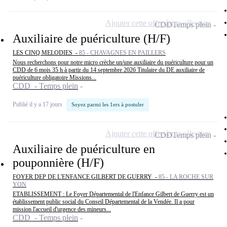
Ajouter cette offre à ma sélection
CDD
Temps plein
Auxiliaire de puériculture (H/F)
LES CINQ MELODIES -
85 - CHAVAGNES EN PAILLERS
Nous recherchons pour notre micro crèche un/une auxiliaire du puériculture pour un
CDD de 6 mois 35 h à partir du 14 septembre 2026 Titulaire du DE auxiliaire de
puériculture obligatoire Missions...
CDD - Temps plein
Publié il y a 17 jours
Soyez parmi les 1ers à postuler
Ajouter cette offre à ma sélection
CDD
Temps plein
Auxiliaire de puériculture en
pouponnière (H/F)
FOYER DEP DE L'ENFANCE GILBERT DE GUERRY -
85 - LA ROCHE SUR
YON
ETABLISSEMENT : Le Foyer Départemental de l'Enfance Gilbert de Guerry est un
établissement public social du Conseil Départemental de la Vendée. Il a pour
mission l'accueil d'urgence des mineurs...
CDD - Temps plein