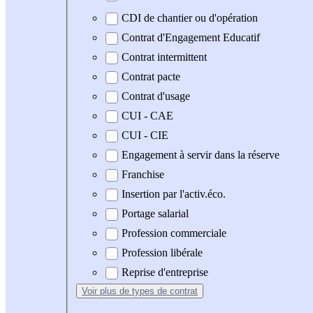
CDI de chantier ou d'opération
Contrat d'Engagement Educatif
Contrat intermittent
Contrat pacte
Contrat d'usage
CUI - CAE
CUI - CIE
Engagement à servir dans la réserve
Franchise
Insertion par l'activ.éco.
Portage salarial
Profession commerciale
Profession libérale
Reprise d'entreprise
Voir plus
de types de contrat