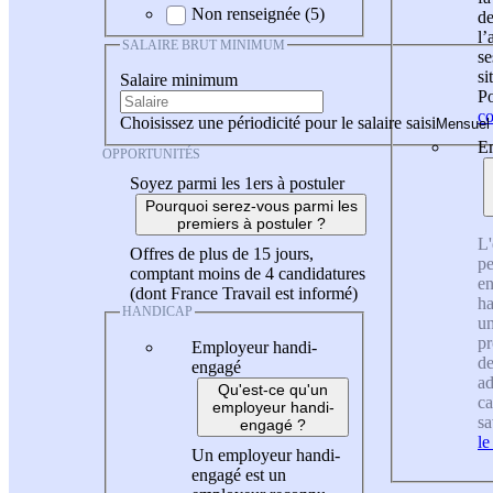
Non renseignée (5)
de
l
SALAIRE BRUT MINIMUM
se
si
Salaire minimum
Po
co
Choisissez une périodicité pour le salaire saisi
En
OPPORTUNITÉS
Soyez parmi les 1ers à postuler
Pourquoi serez-vous parmi les
premiers à postuler ?
L'
Offres de plus de 15 jours,
pe
comptant moins de 4 candidatures
en
(dont France Travail est informé)
ha
HANDICAP
un
pr
Employeur handi-
de
engagé
ad
Qu'est-ce qu'un
ca
employeur handi-
sa
engagé ?
le
Un employeur handi-
engagé est un