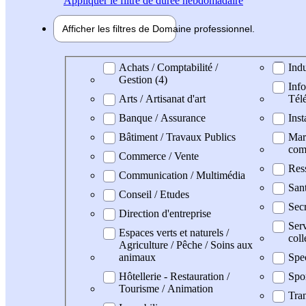
Appliquer
le filtre de durée hebdomadaire
Afficher les filtres de
Domaine pro
fessionnel
Domaine professionel
Achats / Comptabilité /
Indu
Gestion (4)
Info
Arts / Artisanat d'art
Tél
Banque / Assurance
Inst
Bâtiment / Travaux Publics
Mark
com
Commerce / Vente
Res
Communication / Multimédia
San
Conseil / Etudes
Secr
Direction d'entreprise
Serv
Espaces verts et naturels /
coll
Agriculture / Pêche / Soins aux
animaux
Spe
Hôtellerie - Restauration /
Spo
Tourisme / Animation
Tran