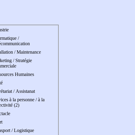
strie
rmatique /
écommunication
allation / Maintenance
eting / Stratégie
merciale
sources Humaines
té
étariat / Assistanat
ices à la personne / à la
ectivité (2)
ctacle
rt
sport / Logistique