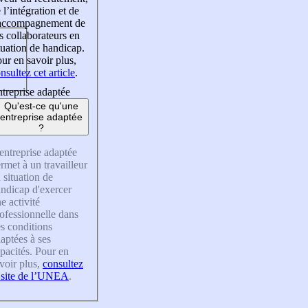
 l’intégration et de
’accompagnement de
s collaborateurs en
tuation de handicap.
ur en savoir plus,
nsultez cet article
.
treprise adaptée
Qu'est-ce qu'une
entreprise adaptée
?
entreprise adaptée
rmet à un travailleur
 situation de
ndicap d'exercer
e activité
ofessionnelle dans
s conditions
aptées à ses
pacités. Pour en
voir plus,
consultez
 site de l’UNEA
.