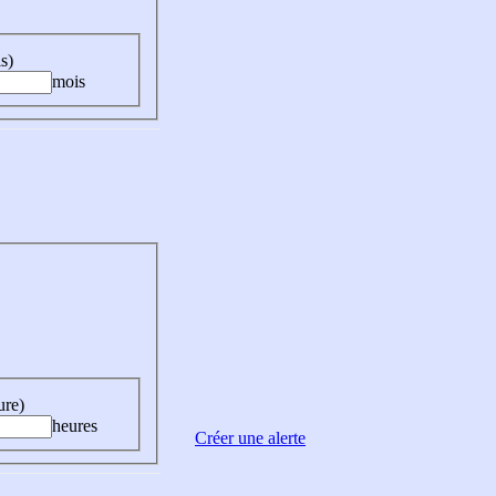
s)
mois
ure)
heures
Créer une alerte