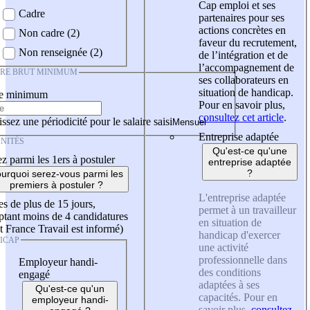
Cap emploi et ses
Cadre
partenaires pour ses
actions concrètes en
Non cadre (2)
faveur du recrutement,
Non renseignée (2)
de l’intégration et de
l’accompagnement de
IRE BRUT MINIMUM
ses collaborateurs en
situation de handicap.
re minimum
Pour en savoir plus,
consultez cet article
.
ssez une périodicité pour le salaire saisi
Entreprise adaptée
NITÉS
Qu'est-ce qu'une
z parmi les 1ers à postuler
entreprise adaptée
?
urquoi serez-vous parmi les
premiers à postuler ?
L'entreprise adaptée
es de plus de 15 jours,
permet à un travailleur
tant moins de 4 candidatures
en situation de
t France Travail est informé)
handicap d'exercer
ICAP
une activité
professionnelle dans
Employeur handi-
des conditions
engagé
adaptées à ses
Qu'est-ce qu'un
capacités. Pour en
employeur handi-
savoir plus,
consultez