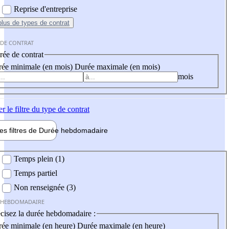
Reprise d'entreprise
plus
de types de contrat
 DE CONTRAT
ée de contrat
ée minimale (en mois)
Durée maximale (en mois)
mois
er
le filtre du type de contrat
les filtres de
Durée hebdo
madaire
 hebdomadaire
Temps plein (1)
Temps partiel
Non renseignée (3)
 HEBDOMADAIRE
cisez la durée hebdomadaire :
ée minimale (en heure)
Durée maximale (en heure)