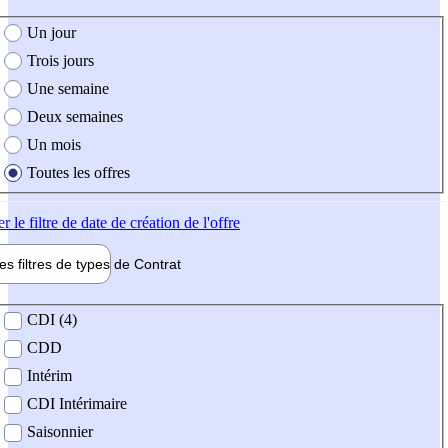
e création de l'offre
Un jour
Trois jours
Une semaine
Deux semaines
Un mois
Toutes les offres
er
le filtre de date de création de l'offre
les filtres de types de
Contrat
de contrat
CDI (4)
CDD
Intérim
CDI Intérimaire
Saisonnier