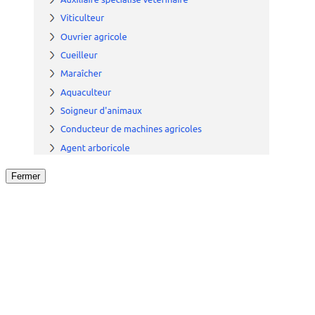
Fermer
Fermer
le détail de l'offre
/
Offre
sur
Offre précéden