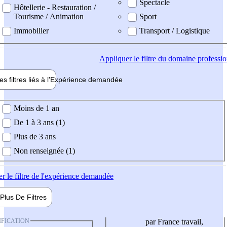
Spectacle
Hôtellerie - Restauration /
Tourisme / Animation
Sport
Immobilier
Transport / Logistique
Appliquer
le filtre du domaine professi
es filtres liés à l'
Expérience
demandée
ience demandée
Moins de 1 an
De 1 à 3 ans (1)
Plus de 3 ans
Non renseignée (1)
er
le filtre de l'expérience demandée
Plus De
Filtres
IFICATION
par France travail,