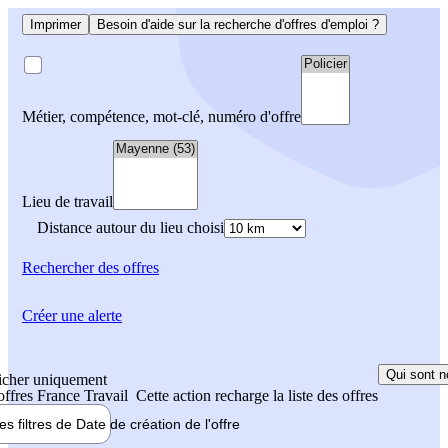
Imprimer
Besoin d'aide sur la recherche d'offres d'emploi ?
Métier, compétence, mot-clé, numéro d'offre
Lieu de travail
Distance autour du lieu choisi
Rechercher
des offres
Créer une alerte
Qui sont n
icher uniquement
 offres France Travail
Cette action recharge la liste des offres
les filtres de
Date de création
de l'offre