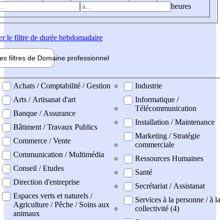
heures
er
le filtre de durée hebdomadaire
les filtres de
Domaine pro
fessionnel
ne professionel
Achats / Comptabilité / Gestion
Industrie
Arts / Artisanat d'art
Informatique /
Télécommunication
Banque / Assurance
Installation / Maintenance
Bâtiment / Travaux Publics
Marketing / Stratégie
Commerce / Vente
commerciale
Communication / Multimédia
Ressources Humaines
Conseil / Etudes
Santé
Direction d'entreprise
Secrétariat / Assistanat
Espaces verts et naturels /
Services à la personne / à l
Agriculture / Pêche / Soins aux
collectivité (4)
animaux