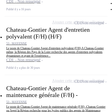
CDI - Non renseigné
Publié il y a 16 jours
Ajouter cette offre à ma sélection
CDI
Non renseigné
Chateau-Gontier Agent d'entretien
polyvalent (F/H) (H/F)
53 - MAYENNE
Le poste de Chateau-Gontier Agent d'entretien polyvalent (F/H) A Chateau-Gontier
même, la Région des Pays de la Loire recherche des agents d'entretien polyvalents
dynamiques et ayant de l'expérience...
CDI - Non renseigné
Publié il y a plus de 30 jours
Ajouter cette offre à ma sélection
CDI
Non renseigné
Chateau-Gontier Agent de
maintenance générale (F/H) -
53 - MAYENNE
Le poste de Chateau-Gontier Agent de maintenance générale (F/H) -Chateau Gontier
ou Segré la Région recherche pour les lycées publics des agents de Maintenance