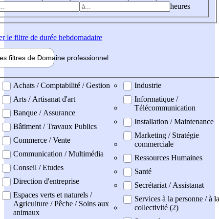
heures
er
le filtre de durée hebdomadaire
les filtres de
Domaine pro
fessionnel
ne professionel
Achats / Comptabilité / Gestion
Industrie
Arts / Artisanat d'art
Informatique /
Télécommunication
Banque / Assurance
Installation / Maintenance
Bâtiment / Travaux Publics
Marketing / Stratégie
Commerce / Vente
commerciale
Communication / Multimédia
Ressources Humaines
Conseil / Etudes
Santé
Direction d'entreprise
Secrétariat / Assistanat
Espaces verts et naturels /
Services à la personne / à l
Agriculture / Pêche / Soins aux
collectivité (2)
animaux