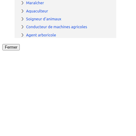
Fermer
Fermer
le détail de l'offre
/
Offre
sur
Offre précéden