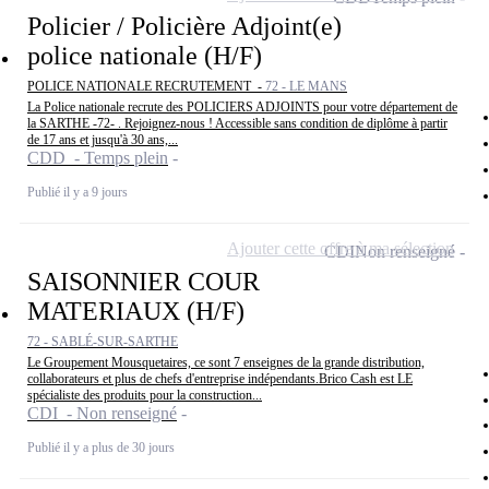
Policier / Policière Adjoint(e)
police nationale (H/F)
POLICE NATIONALE RECRUTEMENT -
72 - LE MANS
La Police nationale recrute des POLICIERS ADJOINTS pour votre département de
la SARTHE -72- . Rejoignez-nous ! Accessible sans condition de diplôme à partir
de 17 ans et jusqu'à 30 ans,...
CDD - Temps plein
Publié il y a 9 jours
Ajouter cette offre à ma sélection
CDI
Non renseigné
SAISONNIER COUR
MATERIAUX (H/F)
72 - SABLÉ-SUR-SARTHE
Le Groupement Mousquetaires, ce sont 7 enseignes de la grande distribution,
collaborateurs et plus de chefs d'entreprise indépendants.Brico Cash est LE
spécialiste des produits pour la construction...
CDI - Non renseigné
Publié il y a plus de 30 jours