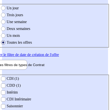
e création de l'offre
Un jour
Trois jours
Une semaine
Deux semaines
Un mois
Toutes les offres
er
le filtre de date de création de l'offre
les filtres de types de
Contrat
de contrat
CDI (1)
CDD (1)
Intérim
CDI Intérimaire
Saisonnier