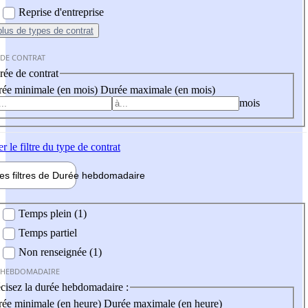
Reprise d'entreprise
plus
de types de contrat
 DE CONTRAT
ée de contrat
ée minimale (en mois)
Durée maximale (en mois)
mois
er
le filtre du type de contrat
les filtres de
Durée hebdo
madaire
 hebdomadaire
Temps plein (1)
Temps partiel
Non renseignée (1)
 HEBDOMADAIRE
cisez la durée hebdomadaire :
ée minimale (en heure)
Durée maximale (en heure)