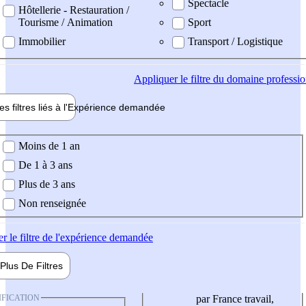
Spectacle
Hôtellerie - Restauration /
Tourisme / Animation
Sport
Immobilier
Transport / Logistique
Appliquer
le filtre du domaine professi
es filtres liés à l'
Expérience
demandée
ience demandée
Moins de 1 an
De 1 à 3 ans
Plus de 3 ans
Non renseignée
er
le filtre de l'expérience demandée
Plus De
Filtres
IFICATION
par France travail,