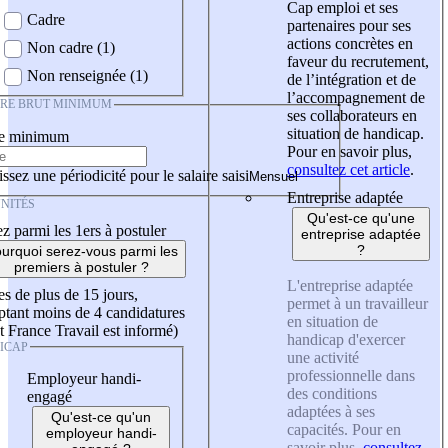
Cap emploi et ses
Cadre
partenaires pour ses
actions concrètes en
Non cadre (1)
faveur du recrutement,
Non renseignée (1)
de l’intégration et de
l’accompagnement de
IRE BRUT MINIMUM
ses collaborateurs en
situation de handicap.
re minimum
Pour en savoir plus,
consultez cet article
.
ssez une périodicité pour le salaire saisi
Entreprise adaptée
NITÉS
Qu'est-ce qu'une
z parmi les 1ers à postuler
entreprise adaptée
?
urquoi serez-vous parmi les
premiers à postuler ?
L'entreprise adaptée
es de plus de 15 jours,
permet à un travailleur
tant moins de 4 candidatures
en situation de
t France Travail est informé)
handicap d'exercer
ICAP
une activité
professionnelle dans
Employeur handi-
des conditions
engagé
adaptées à ses
Qu'est-ce qu'un
capacités. Pour en
employeur handi-
savoir plus,
consultez