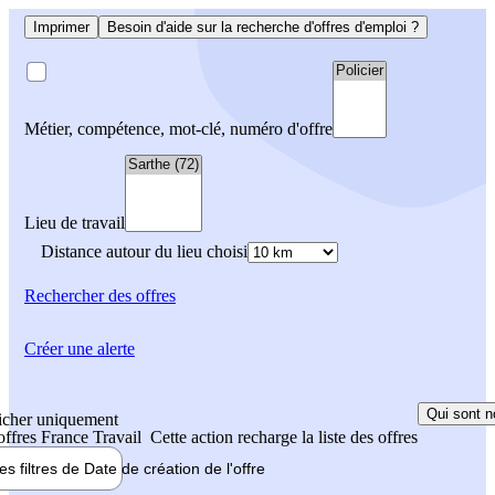
Imprimer
Besoin d'aide sur la recherche d'offres d'emploi ?
Métier, compétence, mot-clé, numéro d'offre
Lieu de travail
Distance autour du lieu choisi
Rechercher
des offres
Créer une alerte
Qui sont n
icher uniquement
 offres France Travail
Cette action recharge la liste des offres
les filtres de
Date de création
de l'offre