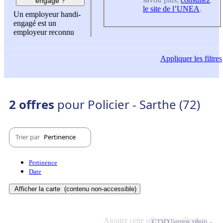
engagé ?
le site de l’UNEA
.
Un employeur handi-
engagé est un
employeur reconnu
Appliquer
les filtres
2 offres
pour Policier - Sarthe (72)
Trier par
Pertinence
Pertinence
Date
Afficher la carte
(contenu non-accessible)
Ajouter cette offre à ma sélection
CDD
Temps plein