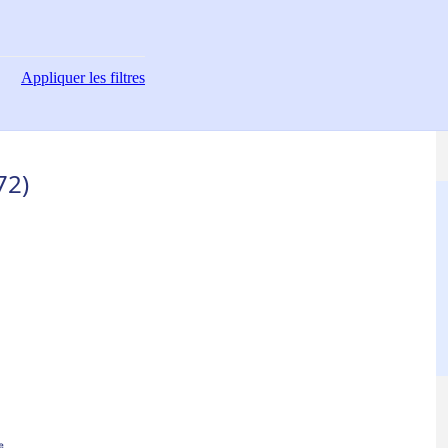
Appliquer
les filtres
72)