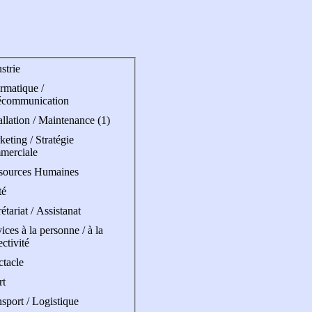
strie
rmatique /
écommunication
allation / Maintenance (1)
eting / Stratégie
merciale
sources Humaines
té
étariat / Assistanat
ices à la personne / à la
ectivité
ctacle
rt
sport / Logistique