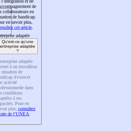
 l’intégration et de
’accompagnement de
s collaborateurs en
tuation de handicap.
ur en savoir plus,
nsultez cet article
.
treprise adaptée
Qu'est-ce qu'une
entreprise adaptée
?
entreprise adaptée
rmet à un travailleur
 situation de
ndicap d'exercer
e activité
ofessionnelle dans
s conditions
aptées à ses
pacités. Pour en
voir plus,
consultez
 site de l’UNEA
.