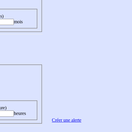
s)
mois
ure)
heures
Créer une alerte