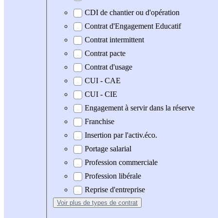
CDI de chantier ou d'opération
Contrat d'Engagement Educatif
Contrat intermittent
Contrat pacte
Contrat d'usage
CUI - CAE
CUI - CIE
Engagement à servir dans la réserve
Franchise
Insertion par l'activ.éco.
Portage salarial
Profession commerciale
Profession libérale
Reprise d'entreprise
Voir plus
de types de contrat