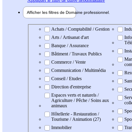
Appliquer
le filtre de durée hebdomadaire
Afficher les filtres de
Domaine pro
fessionnel
Domaine professionel
Achats / Comptabilité / Gestion
Indu
Arts / Artisanat d'art
Info
Tél
Banque / Assurance
Inst
Bâtiment / Travaux Publics
Mark
Commerce / Vente
com
Communication / Multimédia
Res
Conseil / Etudes
San
Direction d'entreprise
Secr
Espaces verts et naturels /
Serv
Agriculture / Pêche / Soins aux
coll
animaux
Spe
Hôtellerie - Restauration /
Tourisme / Animation (27)
Spo
Immobilier
Tran