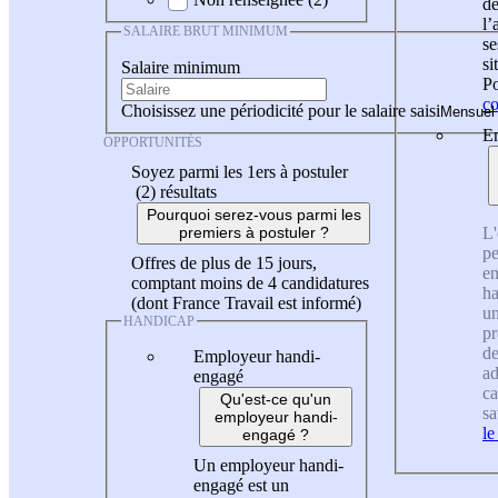
de
l
SALAIRE BRUT MINIMUM
se
si
Salaire minimum
Po
co
Choisissez une périodicité pour le salaire saisi
En
OPPORTUNITÉS
Soyez parmi les 1ers à postuler
(2)
résultats
Pourquoi serez-vous parmi les
L'
premiers à postuler ?
pe
Offres de plus de 15 jours,
en
comptant moins de 4 candidatures
ha
(dont France Travail est informé)
un
HANDICAP
pr
de
Employeur handi-
ad
engagé
ca
Qu'est-ce qu'un
sa
employeur handi-
le
engagé ?
Un employeur handi-
engagé est un