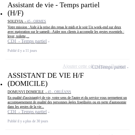
Assistant de vie - Temps partiel
(H/F)
SOLEVIA -
45 - ORMES
Votre mission : Aide à la prise des repas le midi et le soir Un week-end sur deux
avec majoration sur le samedi - Aider nos clients à accomplir les gestes essentiels :
lever, toilette,...
CDI - Temps partiel
Publié il y a 11 jours
Ajouter cette offre à ma sélection
CDI
Temps partiel
ASSISTANT DE VIE H/F
(DOMICILE)
DOMUSVI DOMICILE -
45 - ORLÉANS
En qualité d'assistant(e) de vie, votre sens de l'autre et du service vous permettent un
accompagnement de qualité des personnes âgées fragilisées ou en perte d'autonomie
dans les gestes de la vie...
CDI - Temps partiel
Publié il y a plus de 30 jours