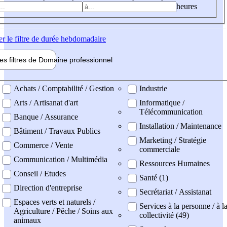
heures
er
le filtre de durée hebdomadaire
les filtres de
Domaine pro
fessionnel
ne professionel
Achats / Comptabilité / Gestion
Industrie
Arts / Artisanat d'art
Informatique /
Télécommunication
Banque / Assurance
Installation / Maintenance
Bâtiment / Travaux Publics
Marketing / Stratégie
Commerce / Vente
commerciale
Communication / Multimédia
Ressources Humaines
Conseil / Etudes
Santé (1)
Direction d'entreprise
Secrétariat / Assistanat
Espaces verts et naturels /
Services à la personne / à l
Agriculture / Pêche / Soins aux
collectivité (49)
animaux