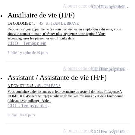
Ajouter cette offre à ma sélection
CDD
Temps plein
Auxiliaire de vie (H/F)
LA COLOMBE 45 -
45 - ST JEAN DE BRAYE
Débutant (e) ,ou expérimenté (e) vous recherchez un emploi qui a du sens, vous
aimez le contact humain, n'hésitez plus, rejoignez notre équipe ! Vous
accompagnerez les personnes en difficulté dans...
CDD - Temps plein
Publié il y a plus de 30 jours
Ajouter cette offre à ma sélection
CDI
Temps partiel
Assistant / Assistante de vie (H/F)
A DOMICILE 45 -
45 - ORLÉANS
Vous souhaitez aider les autres et leur permettre de rester à domicile ? L'agence A
DOMICILE 45cherche un(e) auxiliaire de vie Vos missions : - Aide à l'autonomie
(aide au lever, toilette) - Aide...
CDI - Temps partiel
Publié il y a 6 jours
Ajouter cette offre à ma sélection
CDI
Temps partiel