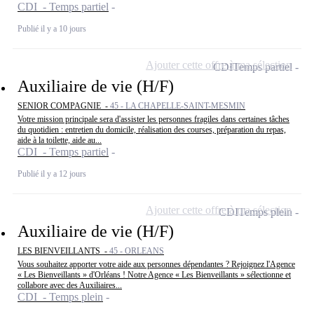
CDI - Temps partiel
Publié il y a 10 jours
Ajouter cette offre à ma sélection
CDI
Temps partiel
Auxiliaire de vie (H/F)
SENIOR COMPAGNIE -
45 - LA CHAPELLE-SAINT-MESMIN
Votre mission principale sera d'assister les personnes fragiles dans certaines tâches
du quotidien : entretien du domicile, réalisation des courses, préparation du repas,
aide à la toilette, aide au...
CDI - Temps partiel
Publié il y a 12 jours
Ajouter cette offre à ma sélection
CDI
Temps plein
Auxiliaire de vie (H/F)
LES BIENVEILLANTS -
45 - ORLEANS
Vous souhaitez apporter votre aide aux personnes dépendantes ? Rejoignez l'Agence
« Les Bienveillants » d'Orléans ! Notre Agence « Les Bienveillants » sélectionne et
collabore avec des Auxiliaires...
CDI - Temps plein