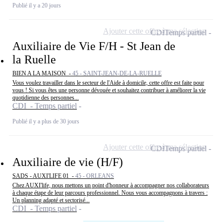
Publié il y a 20 jours
Ajouter cette offre à ma sélection
CDI
Temps partiel
Auxiliaire de Vie F/H - St Jean de
la Ruelle
BIEN A LA MAISON -
45 - SAINT-JEAN-DE-LA-RUELLE
Vous voulez travailler dans le secteur de l'Aide à domicile, cette offre est faite pour
vous ! Si vous êtes une personne dévouée et souhaitez contribuer à améliorer la vie
quotidienne des personnes...
CDI - Temps partiel
Publié il y a plus de 30 jours
Ajouter cette offre à ma sélection
CDI
Temps partiel
Auxiliaire de vie (H/F)
SADS - AUXI'LIFE 01 -
45 - ORLEANS
Chez AUXI'life, nous mettons un point d'honneur à accompagner nos collaborateurs
à chaque étape de leur parcours professionnel. Nous vous accompagnons à travers :
Un planning adapté et sectorisé...
CDI - Temps partiel