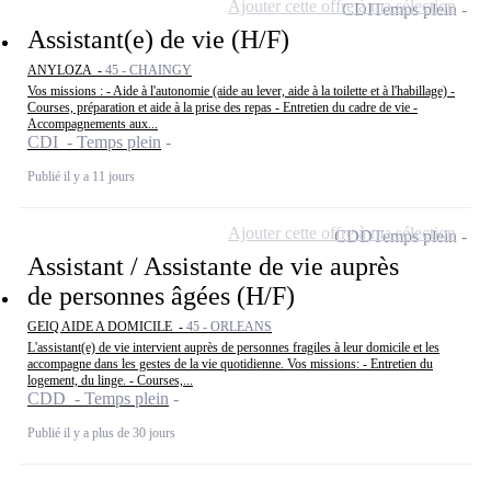
Ajouter cette offre à ma sélection
CDI
Temps plein
Assistant(e) de vie (H/F)
ANYLOZA -
45 - CHAINGY
Vos missions : - Aide à l'autonomie (aide au lever, aide à la toilette et à l'habillage) -
Courses, préparation et aide à la prise des repas - Entretien du cadre de vie -
Accompagnements aux...
CDI - Temps plein
Publié il y a 11 jours
Ajouter cette offre à ma sélection
CDD
Temps plein
Assistant / Assistante de vie auprès
de personnes âgées (H/F)
GEIQ AIDE A DOMICILE -
45 - ORLEANS
L'assistant(e) de vie intervient auprès de personnes fragiles à leur domicile et les
accompagne dans les gestes de la vie quotidienne. Vos missions: - Entretien du
logement, du linge. - Courses,...
CDD - Temps plein
Publié il y a plus de 30 jours