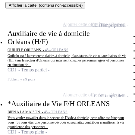
Afficher la carte
(contenu non-accessible)
Ajouter cette offre à ma sélection
CDI
Temps partiel
Auxiliaire de vie à domicile
Orléans (H/F)
OUIHELP ORLEANS -
45 - ORLEANS
Ouihelp est à la recherche d'aides à domicile, d'assistants de vie ou auxiliaires de vie
(H/F) sur le secteur d'Orléans qui intervient chez les personnes âgées et personnes
en situation de...
CDI - Temps partiel
Publié il y a 9 jours
Ajouter cette offre à ma sélection
CDI
Temps plein
*Auxiliaire de Vie F/H ORLEANS
BIEN A LA MAISON -
45 - ORLÉANS
Vous voulez travailler dans le secteur de l'Aide à domicile, cette offre est faite pour
vous !Si vous êtes une personne dévouée et souhaitez contribuer à améliorer la vie
quotidienne des personnes...
CDI - Temps plein