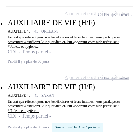
Ajouter cette offre à ma sélection
CDI
Temps partiel
AUXILIAIRE DE VIE (H/F)
AUXI'LIFE 45 -
45 - ORLÉANS
En tant que référent pour nos bénéficiaires et leurs familles, vous participerez
activement à améliorer leur quotidien en leur apportant votre aide précieuse :
*Toilette et hygiène...
CDI - Temps partiel
Publié il y a plus de 30 jours
Ajouter cette offre à ma sélection
CDI
Temps partiel
AUXILIAIRE DE VIE (H/F)
AUXI'LIFE 45 -
45 - SARAN
En tant que référent pour nos bénéficiaires et leurs familles, vous participerez
activement à améliorer leur quotidien en leur apportant votre aide précieuse :
*Toilette et hygiène...
CDI - Temps partiel
Publié il y a plus de 30 jours
Soyez parmi les 1ers à postuler