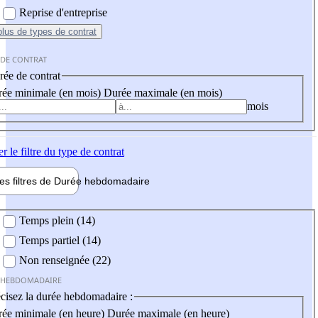
Reprise d'entreprise
plus
de types de contrat
 DE CONTRAT
ée de contrat
ée minimale (en mois)
Durée maximale (en mois)
mois
er
le filtre du type de contrat
les filtres de
Durée hebdo
madaire
 hebdomadaire
Temps plein (14)
Temps partiel (14)
Non renseignée (22)
 HEBDOMADAIRE
cisez la durée hebdomadaire :
ée minimale (en heure)
Durée maximale (en heure)