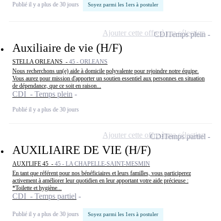
Publié il y a plus de 30 jours
Soyez parmi les 1ers à postuler
Ajouter cette offre à ma sélection
CDI
Temps plein
Auxiliaire de vie (H/F)
STELLA ORLEANS -
45 - ORLEANS
Nous recherchons un(e) aide à domicile polyvalente pour rejoindre notre équipe.
Vous aurez pour mission d'apporter un soutien essentiel aux personnes en situation
de dépendance, que ce soit en raison...
CDI - Temps plein
Publié il y a plus de 30 jours
Ajouter cette offre à ma sélection
CDI
Temps partiel
AUXILIAIRE DE VIE (H/F)
AUXI'LIFE 45 -
45 - LA CHAPELLE-SAINT-MESMIN
En tant que référent pour nos bénéficiaires et leurs familles, vous participerez
activement à améliorer leur quotidien en leur apportant votre aide précieuse :
*Toilette et hygiène...
CDI - Temps partiel
Publié il y a plus de 30 jours
Soyez parmi les 1ers à postuler