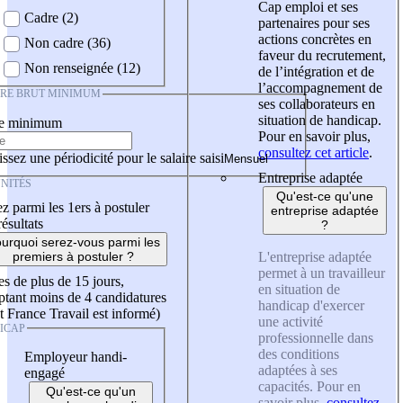
Cap emploi et ses
Cadre (2)
partenaires pour ses
actions concrètes en
Non cadre (36)
faveur du recrutement,
Non renseignée (12)
de l’intégration et de
l’accompagnement de
IRE BRUT MINIMUM
ses collaborateurs en
situation de handicap.
re minimum
Pour en savoir plus,
consultez cet article
.
ssez une périodicité pour le salaire saisi
Entreprise adaptée
NITÉS
Qu'est-ce qu'une
z parmi les 1ers à postuler
entreprise adaptée
résultats
?
urquoi serez-vous parmi les
L'entreprise adaptée
premiers à postuler ?
permet à un travailleur
es de plus de 15 jours,
en situation de
tant moins de 4 candidatures
handicap d'exercer
t France Travail est informé)
une activité
ICAP
professionnelle dans
des conditions
Employeur handi-
adaptées à ses
engagé
capacités. Pour en
Qu'est-ce qu'un
savoir plus,
consultez