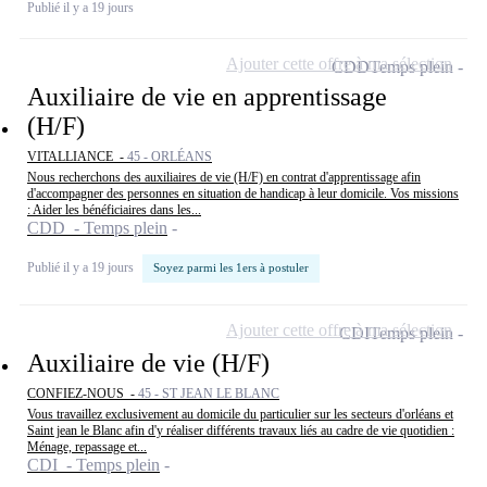
Publié il y a 19 jours
Ajouter cette offre à ma sélection
CDD
Temps plein
Auxiliaire de vie en apprentissage
(H/F)
VITALLIANCE -
45 - ORLÉANS
Nous recherchons des auxiliaires de vie (H/F) en contrat d'apprentissage afin
d'accompagner des personnes en situation de handicap à leur domicile. Vos missions
: Aider les bénéficiaires dans les...
CDD - Temps plein
Publié il y a 19 jours
Soyez parmi les 1ers à postuler
Ajouter cette offre à ma sélection
CDI
Temps plein
Auxiliaire de vie (H/F)
CONFIEZ-NOUS -
45 - ST JEAN LE BLANC
Vous travaillez exclusivement au domicile du particulier sur les secteurs d'orléans et
Saint jean le Blanc afin d'y réaliser différents travaux liés au cadre de vie quotidien :
Ménage, repassage et...
CDI - Temps plein