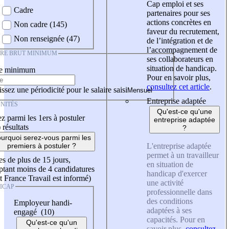
Cap emploi et ses
Cadre
partenaires pour ses
actions concrètes en
Non cadre (145)
faveur du recrutement,
Non renseignée (47)
de l’intégration et de
l’accompagnement de
IRE BRUT MINIMUM
ses collaborateurs en
situation de handicap.
re minimum
Pour en savoir plus,
consultez cet article
.
ssez une périodicité pour le salaire saisi
Entreprise adaptée
NITÉS
Qu'est-ce qu'une
z parmi les 1ers à postuler
entreprise adaptée
)
résultats
?
urquoi serez-vous parmi les
L'entreprise adaptée
premiers à postuler ?
permet à un travailleur
es de plus de 15 jours,
en situation de
tant moins de 4 candidatures
handicap d'exercer
t France Travail est informé)
une activité
ICAP
professionnelle dans
des conditions
Employeur handi-
adaptées à ses
engagé (10)
capacités. Pour en
Qu'est-ce qu'un
savoir plus,
consultez