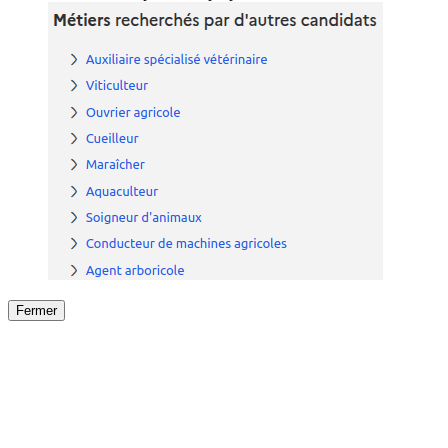
Fermer
Fermer
le détail de l'offre
/
Offre
sur
Offre précéden