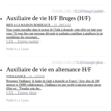
Ajouter cette offre à ma sélection
CDI
Temps partiel
Auxiliaire de vie H/F Bruges (H/F)
BIEN A LA MAISON BORDEAUX -
33 - BRUGES
Vous voulez travailler dans le secteur de l'Aide à domicile, cette offre est faite pour
vous ! Si vous êtes une personne dévouée et souhaitez contribuer à améliorer la vie
quotidienne des personnes...
CDI - Temps partiel
Publié il y a 3 jours
Ajouter cette offre à ma sélection
CDI
Temps plein
Auxiliaire de vie en alternance H/F
VITALLIANCE -
33 - CENON
Rejoignez Vitalliance, le leader de l'aide à domicile en France ! Avec plus de 180
agences et 10000 collaborateurs. Vitalliance est une société à mission notre raison
d'être est : "Prendre soin des...
CDI - Temps plein
Publié il y a 3 jours