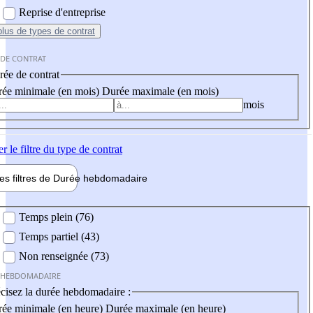
Reprise d'entreprise
plus
de types de contrat
 DE CONTRAT
ée de contrat
ée minimale (en mois)
Durée maximale (en mois)
mois
er
le filtre du type de contrat
les filtres de
Durée hebdo
madaire
 hebdomadaire
Temps plein (76)
Temps partiel (43)
Non renseignée (73)
 HEBDOMADAIRE
cisez la durée hebdomadaire :
ée minimale (en heure)
Durée maximale (en heure)