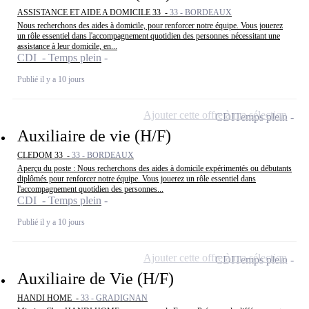
ASSISTANCE ET AIDE A DOMICILE 33 -
33 - BORDEAUX
Nous recherchons des aides à domicile, pour renforcer notre équipe. Vous jouerez
un rôle essentiel dans l'accompagnement quotidien des personnes nécessitant une
assistance à leur domicile, en...
CDI - Temps plein
Publié il y a 10 jours
Ajouter cette offre à ma sélection
CDI
Temps plein
Auxiliaire de vie (H/F)
CLEDOM 33 -
33 - BORDEAUX
Aperçu du poste : Nous recherchons des aides à domicile expérimentés ou débutants
diplômés pour renforcer notre équipe. Vous jouerez un rôle essentiel dans
l'accompagnement quotidien des personnes...
CDI - Temps plein
Publié il y a 10 jours
Ajouter cette offre à ma sélection
CDI
Temps plein
Auxiliaire de Vie (H/F)
HANDI HOME -
33 - GRADIGNAN