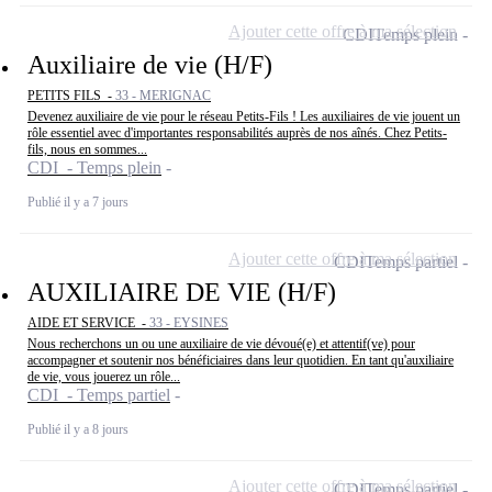
Ajouter cette offre à ma sélection
CDI
Temps plein
Auxiliaire de vie (H/F)
PETITS FILS -
33 - MERIGNAC
Devenez auxiliaire de vie pour le réseau Petits-Fils ! Les auxiliaires de vie jouent un
rôle essentiel avec d'importantes responsabilités auprès de nos aînés. Chez Petits-
fils, nous en sommes...
CDI - Temps plein
Publié il y a 7 jours
Ajouter cette offre à ma sélection
CDI
Temps partiel
AUXILIAIRE DE VIE (H/F)
AIDE ET SERVICE -
33 - EYSINES
Nous recherchons un ou une auxiliaire de vie dévoué(e) et attentif(ve) pour
accompagner et soutenir nos bénéficiaires dans leur quotidien. En tant qu'auxiliaire
de vie, vous jouerez un rôle...
CDI - Temps partiel
Publié il y a 8 jours
Ajouter cette offre à ma sélection
CDI
Temps partiel