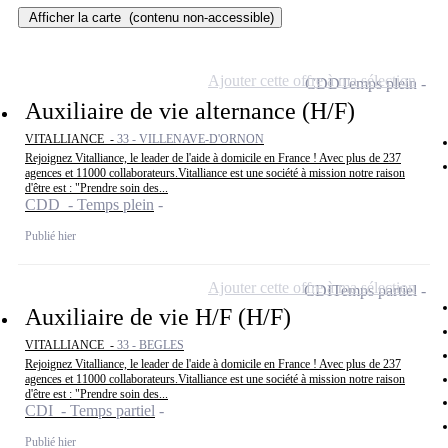
Afficher la carte
(contenu non-accessible)
Ajouter cette offre à ma sélection
CDD
Temps plein
Auxiliaire de vie alternance (H/F)
VITALLIANCE -
33 - VILLENAVE-D'ORNON
Rejoignez Vitalliance, le leader de l'aide à domicile en France ! Avec plus de 237
agences et 11000 collaborateurs.Vitalliance est une société à mission notre raison
d'être est : "Prendre soin des...
CDD - Temps plein
Publié hier
Ajouter cette offre à ma sélection
CDI
Temps partiel
Auxiliaire de vie H/F (H/F)
VITALLIANCE -
33 - BEGLES
Rejoignez Vitalliance, le leader de l'aide à domicile en France ! Avec plus de 237
agences et 11000 collaborateurs.Vitalliance est une société à mission notre raison
d'être est : "Prendre soin des...
CDI - Temps partiel
Publié hier