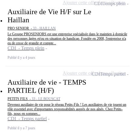
Ajouter cette offre à ma sélection
CDI
Temps plein
Auxiliaire de Vie H/F sur Le
Haillan
PRO SENIOR -
33 - HAILLAN
Le Groupe PROSENIORS est une entreprise spécialisée dans le maintien à domicile
des personnes âgées et/ou en situation de handicap. Fondée en 2008, l'entreprise n'a
eu de cesse de grandir et compte...
CDI - Temps plein
Publié il y a 4 jours
Ajouter cette offre à ma sélection
CDI
Temps partiel
Auxiliaire de vie - TEMPS
PARTIEL (H/F)
PETITS FILS -
33 - LE BOUSCAT
Devenez auxiliaire de vie pour le réseau Petits-Fils ! Les auxiliaires de vie jouent un
rôle essentiel avec d'importantes responsabilités auprès de nos aînés. Chez Petits-
fils, nous en sommes...
CDI - Temps partiel
Publié il y a 7 jours