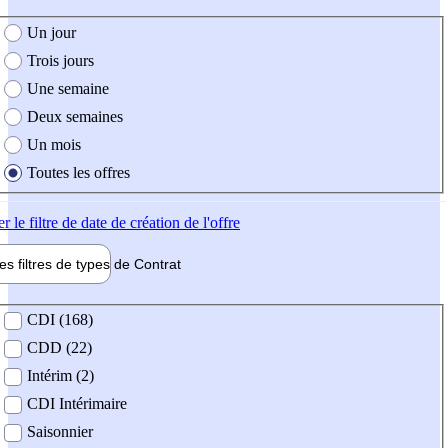
e création de l'offre
Un jour
Trois jours
Une semaine
Deux semaines
Un mois
Toutes les offres
er
le filtre de date de création de l'offre
les filtres de types de
Contrat
de contrat
CDI (168)
CDD (22)
Intérim (2)
CDI Intérimaire
Saisonnier