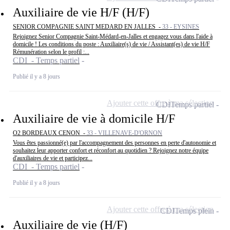
Auxiliaire de vie H/F (H/F)
SENIOR COMPAGNIE SAINT MEDARD EN JALLES -
33 - EYSINES
Rejoignez Senior Compagnie Saint-Médard-en-Jalles et engagez vous dans l'aide à
domicile ! Les conditions du poste : Auxiliaire(s) de vie / Assistant(es) de vie H/F
Rémunération selon le profil :...
CDI - Temps partiel
Publié il y a 8 jours
Ajouter cette offre à ma sélection
CDI
Temps partiel
Auxiliaire de vie à domicile H/F
O2 BORDEAUX CENON -
33 - VILLENAVE-D'ORNON
Vous êtes passionné(e) par l'accompagnement des personnes en perte d'autonomie et
souhaitez leur apporter confort et réconfort au quotidien ? Rejoignez notre équipe
d'auxiliaires de vie et participez...
CDI - Temps partiel
Publié il y a 8 jours
Ajouter cette offre à ma sélection
CDI
Temps plein
Auxiliaire de vie (H/F)