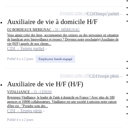
Ajouter cette offre à ma sélection
CDI
Temps partiel
Auxiliaire de vie à domicile H/F
O2 BORDEAUX MERIGNAC -
33 - MÉRIGNAC
Vous aimez créer des liens, accompagner des seniors ou des personnes en situation
de handicap avec bienveillance et respect ? Devenez notre prochain(e) Auxiliaire de
vie (H/F) auprès de nos clients...
CDI - Temps partiel
Publié il y a 2 jours
Employeur handi-engagé
Ajouter cette offre à ma sélection
CDI
Temps plein
Auxiliaire de vie H/F (H/F)
VITALLIANCE -
33 - CENON
Rejoignez Vitalliance, le leader de l'aide à domicile en France ! Avec plus de 180
agences et 10000 collaborateurs. Vitalliance est une société à mission notre raison
d'être est : "Prendre soin des...
CDI - Temps plein
Publié il y a 2 jours