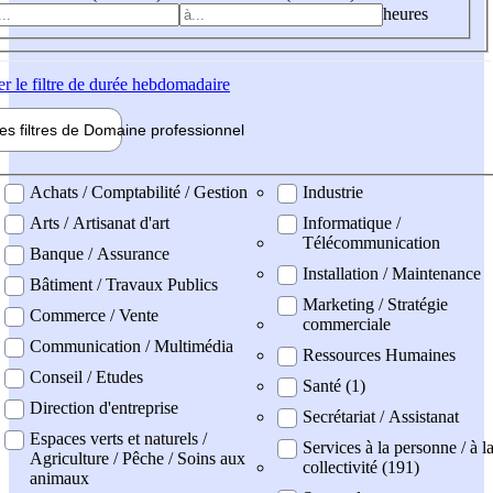
heures
er
le filtre de durée hebdomadaire
les filtres de
Domaine pro
fessionnel
ne professionel
Achats / Comptabilité / Gestion
Industrie
Arts / Artisanat d'art
Informatique /
Télécommunication
Banque / Assurance
Installation / Maintenance
Bâtiment / Travaux Publics
Marketing / Stratégie
Commerce / Vente
commerciale
Communication / Multimédia
Ressources Humaines
Conseil / Etudes
Santé (1)
Direction d'entreprise
Secrétariat / Assistanat
Espaces verts et naturels /
Services à la personne / à l
Agriculture / Pêche / Soins aux
collectivité (191)
animaux