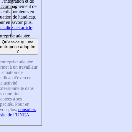
 l’intégration et de
’accompagnement de
s collaborateurs en
tuation de handicap.
ur en savoir plus,
nsultez cet article
.
treprise adaptée
Qu'est-ce qu'une
entreprise adaptée
?
entreprise adaptée
rmet à un travailleur
 situation de
ndicap d'exercer
e activité
ofessionnelle dans
s conditions
aptées à ses
pacités. Pour en
voir plus,
consultez
 site de l’UNEA
.