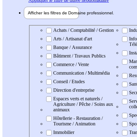
Appliquer
le filtre de durée hebdomadaire
Afficher les filtres de
Domaine pro
fessionnel
Domaine professionel
Achats / Comptabilité / Gestion
Indu
Arts / Artisanat d'art
Info
Tél
Banque / Assurance
Inst
Bâtiment / Travaux Publics
Mark
Commerce / Vente
com
Communication / Multimédia
Res
Conseil / Etudes
San
Direction d'entreprise
Secr
Espaces verts et naturels /
Serv
Agriculture / Pêche / Soins aux
coll
animaux
Spe
Hôtellerie - Restauration /
Tourisme / Animation
Spo
Immobilier
Tran