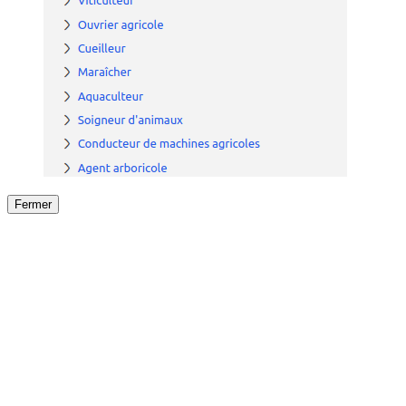
Fermer
Fermer
le détail de l'offre
/
Offre
sur
Offre précéden