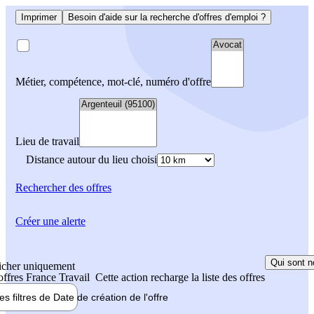
Imprimer
Besoin d'aide sur la recherche d'offres d'emploi ?
Métier, compétence, mot-clé, numéro d'offre
Lieu de travail
Distance autour du lieu choisi
Rechercher
des offres
Créer une alerte
Qui sont n
icher uniquement
 offres France Travail
Cette action recharge la liste des offres
les filtres de
Date de création
de l'offre