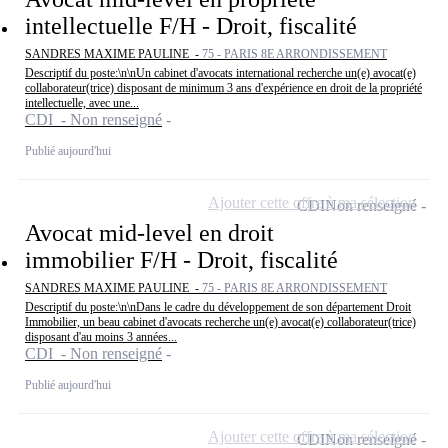
intellectuelle F/H - Droit, fiscalité
SANDRES MAXIME PAULINE -
75 - PARIS 8E ARRONDISSEMENT
Descriptif du poste:\n\nUn cabinet d'avocats international recherche un(e) avocat(e)
collaborateur(trice) disposant de minimum 3 ans d'expérience en droit de la propriété
intellectuelle, avec une...
CDI - Non renseigné
Publié aujourd'hui
Ajouter cette offre à ma sélection
CDI
Non renseigné
Avocat mid-level en droit
immobilier F/H - Droit, fiscalité
SANDRES MAXIME PAULINE -
75 - PARIS 8E ARRONDISSEMENT
Descriptif du poste:\n\nDans le cadre du développement de son département Droit
Immobilier, un beau cabinet d'avocats recherche un(e) avocat(e) collaborateur(trice)
disposant d'au moins 3 années...
CDI - Non renseigné
Publié aujourd'hui
Ajouter cette offre à ma sélection
CDI
Non renseigné