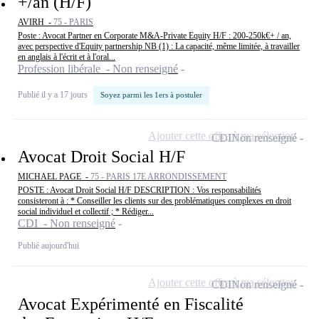
+/an (H/F)
AVIRH -
75 - PARIS
Poste : Avocat Partner en Corporate M&A-Private Equity H/F : 200-250k€+ / an,
avec perspective d'Equity partnership NB (1) : La capacité, même limitée, à travailler
en anglais à l'écrit et à l'oral...
Profession libérale - Non renseigné
Publié il y a 17 jours
Soyez parmi les 1ers à postuler
Ajouter cette offre à ma sélection
CDI
Non renseigné
Avocat Droit Social H/F
MICHAEL PAGE -
75 - PARIS 17E ARRONDISSEMENT
POSTE : Avocat Droit Social H/F DESCRIPTION : Vos responsabilités
consisteront à : * Conseiller les clients sur des problématiques complexes en droit
social individuel et collectif ; * Rédiger...
CDI - Non renseigné
Publié aujourd'hui
Ajouter cette offre à ma sélection
CDI
Non renseigné
Avocat Expérimenté en Fiscalité