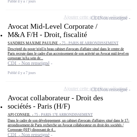
Publié il y a 7 jours
Ajouter cette offre à ma sélection
CDI
Non renseigné
Avocat Mid-Level Corporate /
M&A F/H - Droit, fiscalité
SANDRES MAXIME PAULINE -
75 - PARIS 8E ARRONDISSEMENT
Descriptif du poste:\n\nUn beau cabinet d'avocats d'affaire situé dans le centre de
Paris recrute dans le cadre d'un accroissement de son activité un Avocat mid-level en
corporate.\nAu sein de...
CDI - Non renseigné
Publié il y a 7 jours
Ajouter cette offre à ma sélection
CDI
Non renseigné
Avocat collaborateur - Droit des
sociétés - Paris (H/F)
API CONSEIL -
75 - PARIS 17E ARRONDISSEMENT
Dans le cadre de son développement, un cabinet d'avocats d'affaires situé dans le 17-
arrondissement de Paris recherche un Avocat collaborateur en droit des sociétés /
Corporate (H/F) disposant de 4...
CDI - Non renseigné