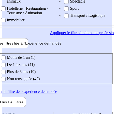
animaux
Spectacle
Hôtellerie - Restauration /
Sport
Tourisme / Animation
Transport / Logistique
Immobilier
Appliquer
le filtre du domaine professi
es filtres liés à l'
Expérience
demandée
ience demandée
Moins de 1 an (1)
De 1 à 3 ans (41)
Plus de 3 ans (19)
Non renseignée (42)
er
le filtre de l'expérience demandée
Plus De
Filtres