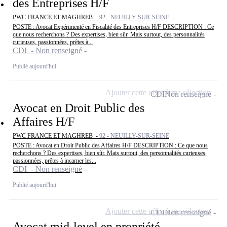
des Entreprises H/F
PWC FRANCE ET MAGHREB -
92 - NEUILLY-SUR-SEINE
POSTE : Avocat Expérimenté en Fiscalité des Entreprises H/F DESCRIPTION : Ce
que nous recherchons ? Des expertises, bien sûr. Mais surtout, des personnalités
curieuses, passionnées, prêtes à...
CDI - Non renseigné
Publié aujourd'hui
Ajouter cette offre à ma sélection
CDI
Non renseigné
Avocat en Droit Public des
Affaires H/F
PWC FRANCE ET MAGHREB -
92 - NEUILLY-SUR-SEINE
POSTE : Avocat en Droit Public des Affaires H/F DESCRIPTION : Ce que nous
recherchons ? Des expertises, bien sûr. Mais surtout, des personnalités curieuses,
passionnées, prêtes à incarner les...
CDI - Non renseigné
Publié aujourd'hui
Ajouter cette offre à ma sélection
CDI
Non renseigné
Avocat mid-level en propriété