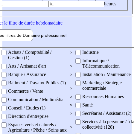
heures
er
le filtre de durée hebdomadaire
les filtres de
Domaine pro
fessionnel
ne professionel
Achats / Comptabilité /
Industrie
Gestion (1)
Informatique /
Arts / Artisanat d'art
Télécommunication
Banque / Assurance
Installation / Maintenance
Bâtiment / Travaux Publics (1)
Marketing / Stratégie
commerciale
Commerce / Vente
Ressources Humaines
Communication / Multimédia
Santé
Conseil / Etudes (1)
Secrétariat / Assistanat (2)
Direction d'entreprise
Services à la personne / à l
Espaces verts et naturels /
collectivité (128)
Agriculture / Pêche / Soins aux