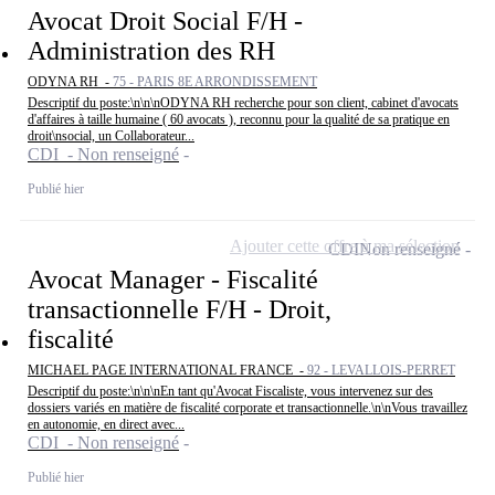
Avocat Droit Social F/H -
Administration des RH
ODYNA RH -
75 - PARIS 8E ARRONDISSEMENT
Descriptif du poste:\n\n\nODYNA RH recherche pour son client, cabinet d'avocats
d'affaires à taille humaine ( 60 avocats ), reconnu pour la qualité de sa pratique en
droit\nsocial, un Collaborateur...
CDI - Non renseigné
Publié hier
Ajouter cette offre à ma sélection
CDI
Non renseigné
Avocat Manager - Fiscalité
transactionnelle F/H - Droit,
fiscalité
MICHAEL PAGE INTERNATIONAL FRANCE -
92 - LEVALLOIS-PERRET
Descriptif du poste:\n\n\nEn tant qu'Avocat Fiscaliste, vous intervenez sur des
dossiers variés en matière de fiscalité corporate et transactionnelle.\n\nVous travaillez
en autonomie, en direct avec...
CDI - Non renseigné
Publié hier