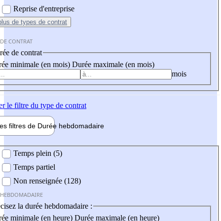
Reprise d'entreprise
plus
de types de contrat
 DE CONTRAT
ée de contrat
ée minimale (en mois)
Durée maximale (en mois)
mois
er
le filtre du type de contrat
les filtres de
Durée hebdo
madaire
 hebdomadaire
Temps plein (5)
Temps partiel
Non renseignée (128)
 HEBDOMADAIRE
cisez la durée hebdomadaire :
ée minimale (en heure)
Durée maximale (en heure)