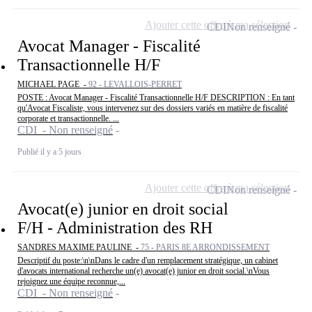
Ajouter cette offre à ma sélection
CDI
Non renseigné
Avocat Manager - Fiscalité
Transactionnelle H/F
MICHAEL PAGE -
92 - LEVALLOIS-PERRET
POSTE : Avocat Manager - Fiscalité Transactionnelle H/F DESCRIPTION : En tant
qu'Avocat Fiscaliste, vous intervenez sur des dossiers variés en matière de fiscalité
corporate et transactionnelle. ...
CDI - Non renseigné
Publié il y a 5 jours
Ajouter cette offre à ma sélection
CDI
Non renseigné
Avocat(e) junior en droit social
F/H - Administration des RH
SANDRES MAXIME PAULINE -
75 - PARIS 8E ARRONDISSEMENT
Descriptif du poste:\n\nDans le cadre d'un remplacement stratégique, un cabinet
d'avocats international recherche un(e) avocat(e) junior en droit social.\nVous
rejoignez une équipe reconnue,...
CDI - Non renseigné