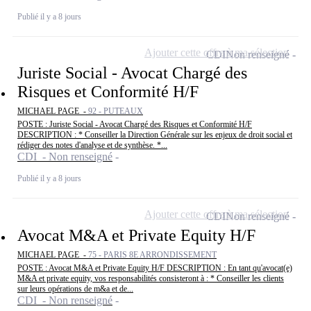
Publié il y a 8 jours
Ajouter cette offre à ma sélection
CDI
Non renseigné
Juriste Social - Avocat Chargé des
Risques et Conformité H/F
MICHAEL PAGE -
92 - PUTEAUX
POSTE : Juriste Social - Avocat Chargé des Risques et Conformité H/F
DESCRIPTION : * Conseiller la Direction Générale sur les enjeux de droit social et
rédiger des notes d'analyse et de synthèse. *...
CDI - Non renseigné
Publié il y a 8 jours
Ajouter cette offre à ma sélection
CDI
Non renseigné
Avocat M&A et Private Equity H/F
MICHAEL PAGE -
75 - PARIS 8E ARRONDISSEMENT
POSTE : Avocat M&A et Private Equity H/F DESCRIPTION : En tant qu'avocat(e)
M&A et private equity, vos responsabilités consisteront à : * Conseiller les clients
sur leurs opérations de m&a et de...
CDI - Non renseigné