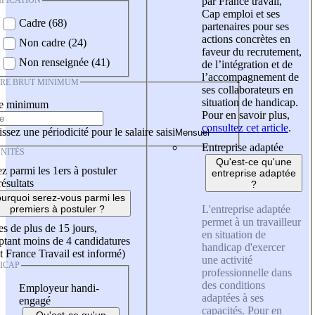
IFICATION
par France travail,
Cap emploi et ses
Cadre (68)
partenaires pour ses
actions concrètes en
Non cadre (24)
faveur du recrutement,
Non renseignée (41)
de l’intégration et de
l’accompagnement de
IRE BRUT MINIMUM
ses collaborateurs en
situation de handicap.
re minimum
Pour en savoir plus,
consultez cet article
.
ssez une périodicité pour le salaire saisi
Entreprise adaptée
NITÉS
Qu'est-ce qu'une
z parmi les 1ers à postuler
entreprise adaptée
résultats
?
urquoi serez-vous parmi les
L'entreprise adaptée
premiers à postuler ?
permet à un travailleur
es de plus de 15 jours,
en situation de
tant moins de 4 candidatures
handicap d'exercer
t France Travail est informé)
une activité
ICAP
professionnelle dans
des conditions
Employeur handi-
adaptées à ses
engagé
capacités. Pour en
Qu'est-ce qu'un