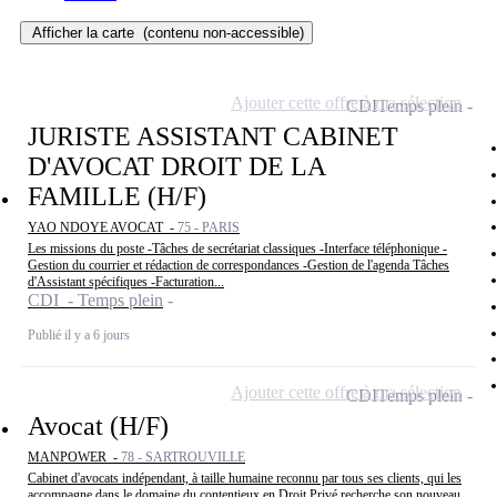
Afficher la carte
(contenu non-accessible)
Ajouter cette offre à ma sélection
CDI
Temps plein
JURISTE ASSISTANT CABINET
D'AVOCAT DROIT DE LA
FAMILLE (H/F)
YAO NDOYE AVOCAT -
75 - PARIS
Les missions du poste -Tâches de secrétariat classiques -Interface téléphonique -
Gestion du courrier et rédaction de correspondances -Gestion de l'agenda Tâches
d'Assistant spécifiques -Facturation...
CDI - Temps plein
Publié il y a 6 jours
Ajouter cette offre à ma sélection
CDI
Temps plein
Avocat (H/F)
MANPOWER -
78 - SARTROUVILLE
Cabinet d'avocats indépendant, à taille humaine reconnu par tous ses clients, qui les
accompagne dans le domaine du contentieux en Droit Privé recherche son nouveau