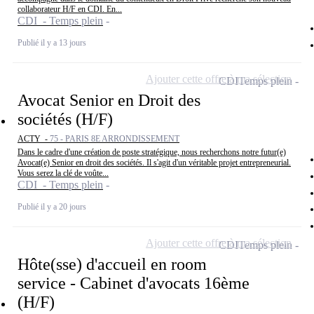
collaborateur H/F en CDI. En...
CDI - Temps plein
Publié il y a 13 jours
Ajouter cette offre à ma sélection
CDI
Temps plein
Avocat Senior en Droit des
sociétés (H/F)
ACTY -
75 - PARIS 8E ARRONDISSEMENT
Dans le cadre d'une création de poste stratégique, nous recherchons notre futur(e)
Avocat(e) Senior en droit des sociétés. Il s'agit d'un véritable projet entrepreneurial.
Vous serez la clé de voûte...
CDI - Temps plein
Publié il y a 20 jours
Ajouter cette offre à ma sélection
CDI
Temps plein
Hôte(sse) d'accueil en room
service - Cabinet d'avocats 16ème
(H/F)