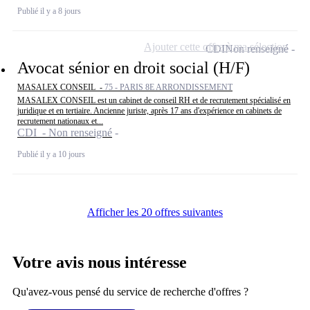
Publié il y a 8 jours
Ajouter cette offre à ma sélection
CDI
Non renseigné
Avocat sénior en droit social (H/F)
MASALEX CONSEIL -
75 - PARIS 8E ARRONDISSEMENT
MASALEX CONSEIL est un cabinet de conseil RH et de recrutement spécialisé en
juridique et en tertiaire. Ancienne juriste, après 17 ans d'expérience en cabinets de
recrutement nationaux et...
CDI - Non renseigné
Publié il y a 10 jours
Afficher les 20 offres suivantes
Votre avis nous intéresse
Qu'avez-vous pensé du service de recherche d'offres ?