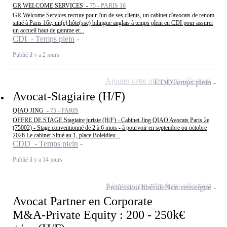
GR WELCOME SERVICES -
75 - PARIS 16
GR Welcome Services recrute pour l'un de ses clients, un cabinet d'avocats de renom
situé à Paris 16e, un(e) hôte(sse) bilingue anglais à temps plein en CDI pour assurer
un accueil haut de gamme et...
CDI - Temps plein
Publié il y a 2 jours
Ajouter cette offre à ma sélection
CDD
Temps plein
Avocat-Stagiaire (H/F)
QIAO JING -
75 - PARIS
OFFRE DE STAGE Stagiaire juriste (H/F) - Cabinet Jing QIAO Avocats Paris 2e
(75002) - Stage conventionné de 2 à 6 mois - à pourvoir en septembre ou octobre
2026 Le cabinet Situé au 1, place Boieldieu...
CDD - Temps plein
Publié il y a 14 jours
Ajouter cette offre à ma sélection
Profession libérale
Non renseigné
Avocat Partner en Corporate
M&A-Private Equity : 200 - 250k€