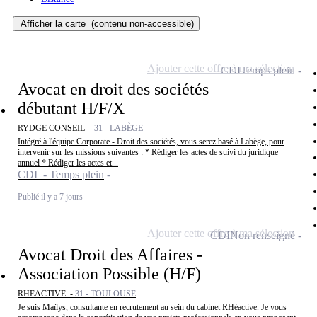
Afficher la carte
(contenu non-accessible)
Ajouter cette offre à ma sélection
CDI
Temps plein
Avocat en droit des sociétés
débutant H/F/X
RYDGE CONSEIL -
31 - LABÈGE
Intégré à l'équipe Corporate - Droit des sociétés, vous serez basé à Labège, pour
intervenir sur les missions suivantes : * Rédiger les actes de suivi du juridique
annuel * Rédiger les actes et...
CDI - Temps plein
Publié il y a 7 jours
Ajouter cette offre à ma sélection
CDI
Non renseigné
Avocat Droit des Affaires -
Association Possible (H/F)
RHEACTIVE -
31 - TOULOUSE
Je suis Maïlys, consultante en recrutement au sein du cabinet RHéactive. Je vous