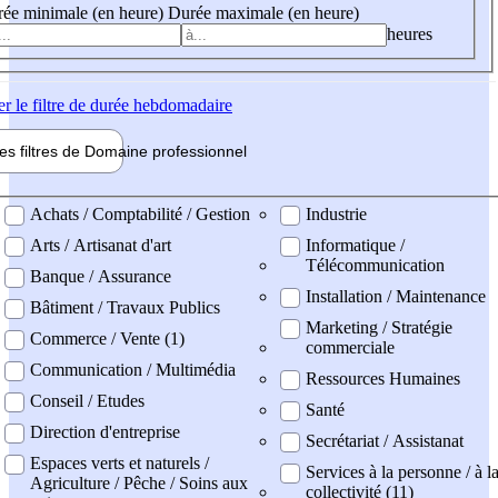
ée minimale (en heure)
Durée maximale (en heure)
heures
er
le filtre de durée hebdomadaire
les filtres de
Domaine pro
fessionnel
ne professionel
Achats / Comptabilité / Gestion
Industrie
Arts / Artisanat d'art
Informatique /
Télécommunication
Banque / Assurance
Installation / Maintenance
Bâtiment / Travaux Publics
Marketing / Stratégie
Commerce / Vente (1)
commerciale
Communication / Multimédia
Ressources Humaines
Conseil / Etudes
Santé
Direction d'entreprise
Secrétariat / Assistanat
Espaces verts et naturels /
Services à la personne / à l
Agriculture / Pêche / Soins aux
collectivité (11)