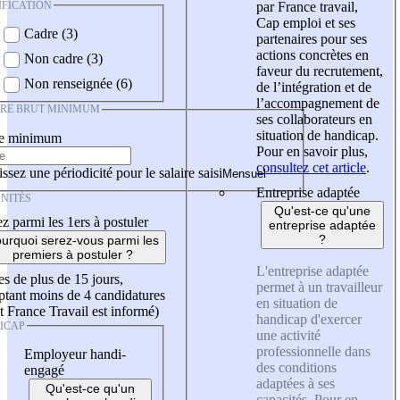
IFICATION
par France travail,
Cap emploi et ses
Cadre (3)
partenaires pour ses
actions concrètes en
Non cadre (3)
faveur du recrutement,
Non renseignée (6)
de l’intégration et de
l’accompagnement de
IRE BRUT MINIMUM
ses collaborateurs en
situation de handicap.
re minimum
Pour en savoir plus,
consultez cet article
.
ssez une périodicité pour le salaire saisi
Entreprise adaptée
NITÉS
Qu'est-ce qu'une
z parmi les 1ers à postuler
entreprise adaptée
?
urquoi serez-vous parmi les
premiers à postuler ?
L'entreprise adaptée
es de plus de 15 jours,
permet à un travailleur
tant moins de 4 candidatures
en situation de
t France Travail est informé)
handicap d'exercer
ICAP
une activité
professionnelle dans
Employeur handi-
des conditions
engagé
adaptées à ses
Qu'est-ce qu'un
capacités. Pour en