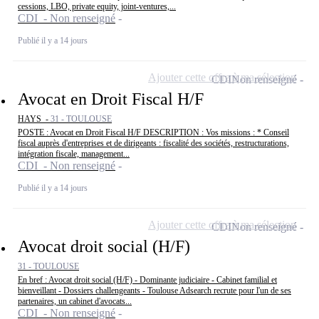
cessions, LBO, private equity, joint-ventures,...
CDI - Non renseigné
Publié il y a 14 jours
Ajouter cette offre à ma sélection
CDI
Non renseigné
Avocat en Droit Fiscal H/F
HAYS -
31 - TOULOUSE
POSTE : Avocat en Droit Fiscal H/F DESCRIPTION : Vos missions : * Conseil
fiscal auprès d'entreprises et de dirigeants : fiscalité des sociétés, restructurations,
intégration fiscale, management...
CDI - Non renseigné
Publié il y a 14 jours
Ajouter cette offre à ma sélection
CDI
Non renseigné
Avocat droit social (H/F)
31 - TOULOUSE
En bref : Avocat droit social (H/F) - Dominante judiciaire - Cabinet familial et
bienveillant - Dossiers challengeants - Toulouse Adsearch recrute pour l'un de ses
partenaires, un cabinet d'avocats...
CDI - Non renseigné