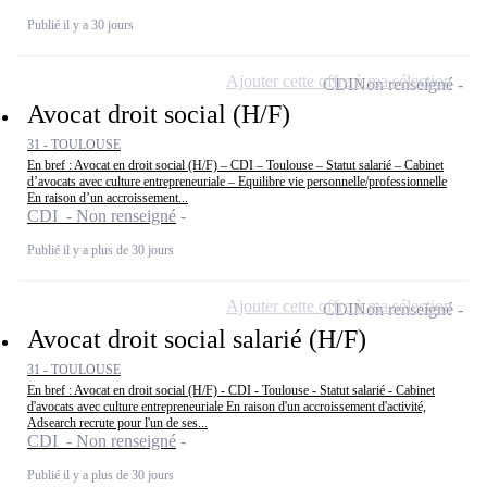
Publié il y a 30 jours
Ajouter cette offre à ma sélection
CDI
Non renseigné
Avocat droit social (H/F)
31 - TOULOUSE
En bref : Avocat en droit social (H/F) – CDI – Toulouse – Statut salarié – Cabinet
d’avocats avec culture entrepreneuriale – Equilibre vie personnelle/professionnelle
En raison d’un accroissement...
CDI - Non renseigné
Publié il y a plus de 30 jours
Ajouter cette offre à ma sélection
CDI
Non renseigné
Avocat droit social salarié (H/F)
31 - TOULOUSE
En bref : Avocat en droit social (H/F) - CDI - Toulouse - Statut salarié - Cabinet
d'avocats avec culture entrepreneuriale En raison d'un accroissement d'activité,
Adsearch recrute pour l'un de ses...
CDI - Non renseigné
Publié il y a plus de 30 jours