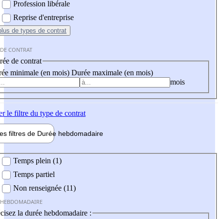
Profession libérale
Reprise d'entreprise
plus
de types de contrat
 DE CONTRAT
ée de contrat
ée minimale (en mois)
Durée maximale (en mois)
mois
er
le filtre du type de contrat
les filtres de
Durée hebdo
madaire
 hebdomadaire
Temps plein (1)
Temps partiel
Non renseignée (11)
 HEBDOMADAIRE
cisez la durée hebdomadaire :