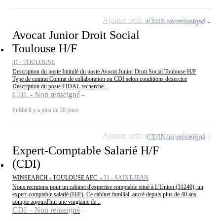
Ajouter cette offre à ma sélection
CDI
Non renseigné
Avocat Junior Droit Social
Toulouse H/F
31 - TOULOUSE
Description du poste Intitulé du poste Avocat Junior Droit Social Toulouse H/F
Type de contrat Contrat de collaboration ou CDI selon conditions dexercice
Description du poste FIDAL recherche...
CDI - Non renseigné
Publié il y a plus de 30 jours
Ajouter cette offre à ma sélection
CDI
Non renseigné
Expert-Comptable Salarié H/F
(CDI)
WINSEARCH - TOULOUSE AEC -
31 - SAINT-JEAN
Nous recrutons pour un cabinet d'expertise comptable situé à L'Union (31240), un
expert-comptable salarié (H/F). Ce cabinet familial, ancré depuis plus de 40 ans,
compte aujourd'hui une vingtaine de...
CDI - Non renseigné