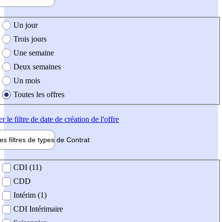
e création de l'offre
Un jour
Trois jours
Une semaine
Deux semaines
Un mois
Toutes les offres
er
le filtre de date de création de l'offre
les filtres de types de
Contrat
de contrat
CDI (11)
CDD
Intérim (1)
CDI Intérimaire