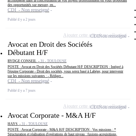
accompagne dans la concrétisation de vos projets professionnels en vous proposant
des opportunités sur mesure, en...
CDI - Non renseigné
Publié il y a 2 jours
Ajouter cette offre à ma sélection
CDI
Non renseigné
Avocat en Droit des Sociétés
Débutant H/F
RYDGE CONSEIL -
31 - TOULOUSE
POSTE : Avocat en Droit des Sociétés Débutant H/F DESCRIPTION : Intégré à
l'équipe Corporate - Droit des sociétés, vous serez basé à Labège, pour intervenir
sur les missions suivantes : - Rédiger...
CDI - Non renseigné
Publié il y a 7 jours
Ajouter cette offre à ma sélection
CDI
Non renseigné
Avocat Corporate - M&A H/F
HAYS -
31 - TOULOUSE
POSTE : Avocat Corporate - M&A H/F DESCRIPTION : Vos missions : *
Structuration et réalisation d'opérations de haut niveau : fusions-acquisitions,