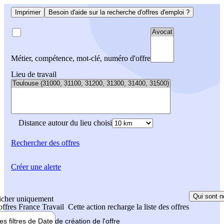
Imprimer
Besoin d'aide sur la recherche d'offres d'emploi ?
Métier, compétence, mot-clé, numéro d'offre
Lieu de travail
Distance autour du lieu choisi
Rechercher
des offres
Créer une alerte
Qui sont n
icher uniquement
 offres France Travail
Cette action recharge la liste des offres
les filtres de
Date de création
de l'offre