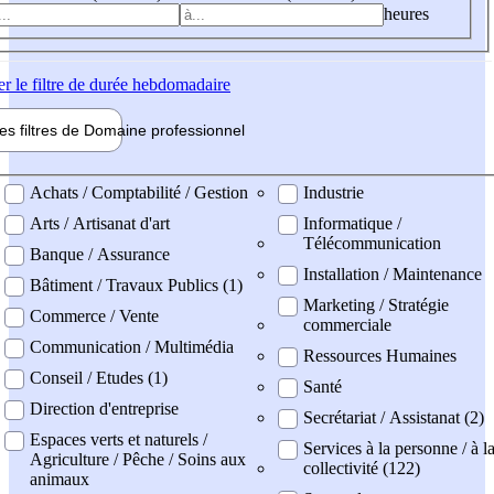
heures
er
le filtre de durée hebdomadaire
les filtres de
Domaine pro
fessionnel
ne professionel
Achats / Comptabilité / Gestion
Industrie
Arts / Artisanat d'art
Informatique /
Télécommunication
Banque / Assurance
Installation / Maintenance
Bâtiment / Travaux Publics (1)
Marketing / Stratégie
Commerce / Vente
commerciale
Communication / Multimédia
Ressources Humaines
Conseil / Etudes (1)
Santé
Direction d'entreprise
Secrétariat / Assistanat (2)
Espaces verts et naturels /
Services à la personne / à l
Agriculture / Pêche / Soins aux
collectivité (122)
animaux