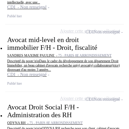
intellectuelle, avec une...
CDI - Non renseigné
Publié hier
Ajouter cette offre à ma sélection
CDI
Non renseigné
Avocat mid-level en droit
immobilier F/H - Droit, fiscalité
SANDRES MAXIME PAULINE -
75 - PARIS 8E ARRONDISSEMENT
Descriptif du poste:\n\nDans le cadre du développement de son département Droit
Immobilier, un beau cabinet d'avocats recherche un(e) avocat(e) collaborateur(trice)
disposant d'au moins 3 années...
CDI - Non renseigné
Publié hier
Ajouter cette offre à ma sélection
CDI
Non renseigné
Avocat Droit Social F/H -
Administration des RH
ODYNA RH -
75 - PARIS 8E ARRONDISSEMENT
Descriptif du poste:\n\n\nODYNA RH recherche pour son client, cabinet d'avocats