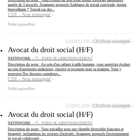
auprès de 3 associés. Avantages proposés Ambiance de travail conviviale, équipe
bienveillante * Travail sur des...
CDI - Non renseigné
Publié aujourd'hui
Ajouter cette offre à ma sélection
CDI
Non renseigné
Avocat du droit social (H/F)
NEITHWORK -
75 - PARIS 9E ARRONDISSEMENT
Description du poste : Au sein d'un cabinet à taille humaine, vous appréciez évoluer
au sein d'uneéquipe audacieuse, réactive et reconnue pour sa pratique. Vous y
trouverez Des dossiers complexes...
CDI - Non renseigné
Publié aujourd'hui
Ajouter cette offre à ma sélection
CDI
Non renseigné
Avocat du droit social (H/F)
NEITHWORK -
75 - PARIS 9E ARRONDISSEMENT
Description du poste : Vous travaillez pour une clientèle diversifiée française et
étrangère, incluanttous les secteurs d'activités. Avantages proposés Environnement
de travail collaboratif-...