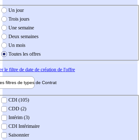
e création de l'offre
Un jour
Trois jours
Une semaine
Deux semaines
Un mois
Toutes les offres
er
le filtre de date de création de l'offre
les filtres de types de
Contrat
de contrat
CDI (105)
CDD (2)
Intérim (3)
CDI Intérimaire
Saisonnier