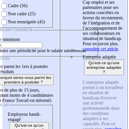
Cap emploi et ses
Cadre (56)
partenaires pour ses
actions concrètes en
Non cadre (25)
faveur du recrutement,
Non renseignée (45)
de l’intégration et de
l’accompagnement de
IRE BRUT MINIMUM
ses collaborateurs en
situation de handicap.
re minimum
Pour en savoir plus,
consultez cet article
.
ssez une périodicité pour le salaire saisi
Entreprise adaptée
NITÉS
Qu'est-ce qu'une
z parmi les 1ers à postuler
entreprise adaptée
résultats
?
urquoi serez-vous parmi les
L'entreprise adaptée
premiers à postuler ?
permet à un travailleur
es de plus de 15 jours,
en situation de
tant moins de 4 candidatures
handicap d'exercer
t France Travail est informé)
une activité
ICAP
professionnelle dans
des conditions
Employeur handi-
adaptées à ses
engagé
capacités. Pour en
Qu'est-ce qu'un
savoir plus,
consultez