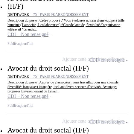
(H/F)
NEITHWORK -
75 - PARIS 9E ARRONDISSEMENT
Description du poste : Cadre proposé :*Vous évoluerez au sein d'une équipe à taille
humaine (1 associée, 1 collaboratrice) *Grande latitude, flexibilité d'organisation,
télétravail *Grande...
CDI - Non renseigné
Publié aujourd'hui
Ajouter cette offre à ma sélection
CDI
Non renseigné
Avocat du droit social (H/F)
NEITHWORK -
75 - PARIS 9E ARRONDISSEMENT
Description du poste : Auprès de 2 associées, vous travaillez pour une clientèle
diversifiée françaiseet étrangère, incluant divers secteurs d'activités. Avantages
proposés Environnement de travail...
CDI - Non renseigné
Publié aujourd'hui
Ajouter cette offre à ma sélection
CDI
Non renseigné
Avocat du droit social (H/F)