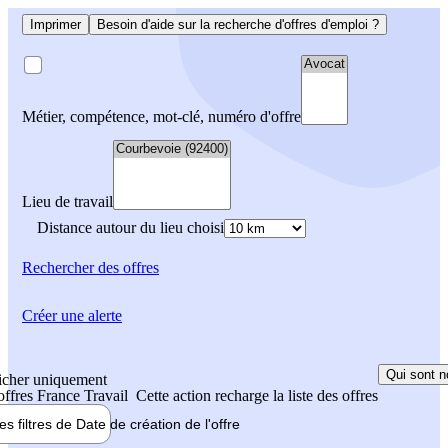
Imprimer
Besoin d'aide sur la recherche d'offres d'emploi ?
Métier, compétence, mot-clé, numéro d'offre
Lieu de travail
Distance autour du lieu choisi
Rechercher
des offres
Créer une alerte
Qui sont n
icher uniquement
 offres France Travail
Cette action recharge la liste des offres
les filtres de
Date de création
de l'offre