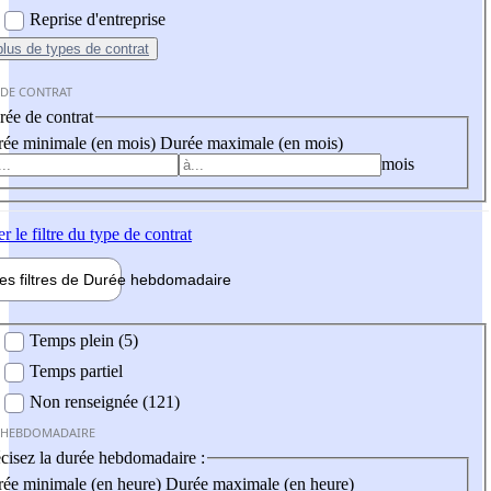
Reprise d'entreprise
plus
de types de contrat
 DE CONTRAT
ée de contrat
ée minimale (en mois)
Durée maximale (en mois)
mois
er
le filtre du type de contrat
les filtres de
Durée hebdo
madaire
 hebdomadaire
Temps plein (5)
Temps partiel
Non renseignée (121)
 HEBDOMADAIRE
cisez la durée hebdomadaire :
ée minimale (en heure)
Durée maximale (en heure)