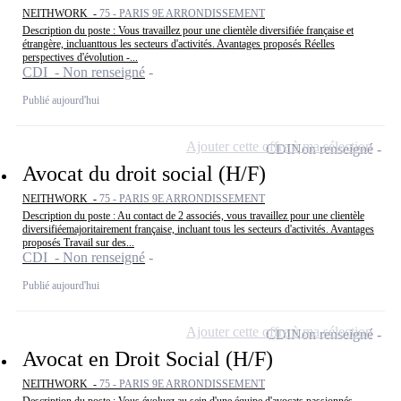
NEITHWORK -
75 - PARIS 9E ARRONDISSEMENT
Description du poste : Vous travaillez pour une clientèle diversifiée française et
étrangère, incluanttous les secteurs d'activités. Avantages proposés Réelles
perspectives d'évolution -...
CDI - Non renseigné
Publié aujourd'hui
Ajouter cette offre à ma sélection
CDI
Non renseigné
Avocat du droit social (H/F)
NEITHWORK -
75 - PARIS 9E ARRONDISSEMENT
Description du poste : Au contact de 2 associés, vous travaillez pour une clientèle
diversifiéemajoritairement française, incluant tous les secteurs d'activités. Avantages
proposés Travail sur des...
CDI - Non renseigné
Publié aujourd'hui
Ajouter cette offre à ma sélection
CDI
Non renseigné
Avocat en Droit Social (H/F)
NEITHWORK -
75 - PARIS 9E ARRONDISSEMENT
Description du poste : Vous évoluez au sein d'une équipe d'avocats passionnés