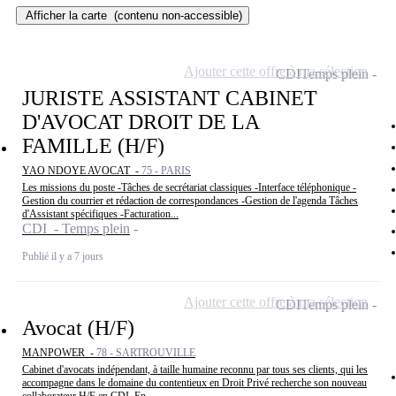
Afficher la carte
(contenu non-accessible)
Ajouter cette offre à ma sélection
CDI
Temps plein
JURISTE ASSISTANT CABINET
D'AVOCAT DROIT DE LA
FAMILLE (H/F)
YAO NDOYE AVOCAT -
75 - PARIS
Les missions du poste -Tâches de secrétariat classiques -Interface téléphonique -
Gestion du courrier et rédaction de correspondances -Gestion de l'agenda Tâches
d'Assistant spécifiques -Facturation...
CDI - Temps plein
Publié il y a 7 jours
Ajouter cette offre à ma sélection
CDI
Temps plein
Avocat (H/F)
MANPOWER -
78 - SARTROUVILLE
Cabinet d'avocats indépendant, à taille humaine reconnu par tous ses clients, qui les
accompagne dans le domaine du contentieux en Droit Privé recherche son nouveau