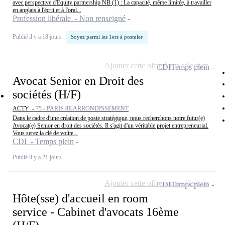
avec perspective d'Equity partnership NB (1) : La capacité, même limitée, à travailler
en anglais à l'écrit et à l'oral...
Profession libérale - Non renseigné
Publié il y a 18 jours
Soyez parmi les 1ers à postuler
Ajouter cette offre à ma sélection
CDI
Temps plein
Avocat Senior en Droit des
sociétés (H/F)
ACTY -
75 - PARIS 8E ARRONDISSEMENT
Dans le cadre d'une création de poste stratégique, nous recherchons notre futur(e)
Avocat(e) Senior en droit des sociétés. Il s'agit d'un véritable projet entrepreneurial.
Vous serez la clé de voûte...
CDI - Temps plein
Publié il y a 21 jours
Ajouter cette offre à ma sélection
CDI
Temps plein
Hôte(sse) d'accueil en room
service - Cabinet d'avocats 16ème