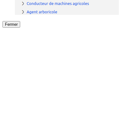
Fermer
Fermer
le détail de l'offre
/
Offre
sur
Offre précéden