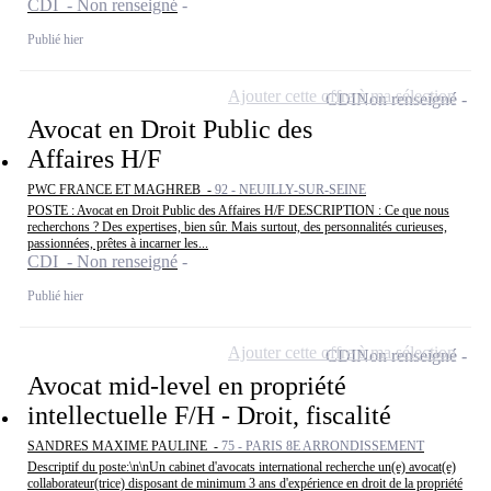
CDI - Non renseigné
Publié hier
Ajouter cette offre à ma sélection
CDI
Non renseigné
Avocat en Droit Public des
Affaires H/F
PWC FRANCE ET MAGHREB -
92 - NEUILLY-SUR-SEINE
POSTE : Avocat en Droit Public des Affaires H/F DESCRIPTION : Ce que nous
recherchons ? Des expertises, bien sûr. Mais surtout, des personnalités curieuses,
passionnées, prêtes à incarner les...
CDI - Non renseigné
Publié hier
Ajouter cette offre à ma sélection
CDI
Non renseigné
Avocat mid-level en propriété
intellectuelle F/H - Droit, fiscalité
SANDRES MAXIME PAULINE -
75 - PARIS 8E ARRONDISSEMENT
Descriptif du poste:\n\nUn cabinet d'avocats international recherche un(e) avocat(e)
collaborateur(trice) disposant de minimum 3 ans d'expérience en droit de la propriété