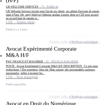
(H/F)
GR WELCOME SERVICES -
75 - PARIS 16
GR Welcome Services recrute pour l'un de ses clients, un cabinet d'avocats de renom
situé à Paris 16e, un(e) hôte(sse) bilingue anglais à temps plein en CDI pour assurer
un accueil haut de gamme et...
CDI - Temps plein
Publié il y a 3 jours
Ajouter cette offre à ma sélection
CDI
Non renseigné
Avocat Expérimenté Corporate
M&A H/F
PWC FRANCE ET MAGHREB -
92 - NEUILLY-SUR-SEINE
POSTE : Avocat Expérimenté Corporate M&A H/F DESCRIPTION : Ce que nous
recherchons ? Des expertises, bien sûr. Mais surtout, des personnalités curieuses,
passionnées, prêtes à incarner les...
CDI - Non renseigné
Publié aujourd'hui
Ajouter cette offre à ma sélection
CDI
Non renseigné
Avocat en Droit du Numérique