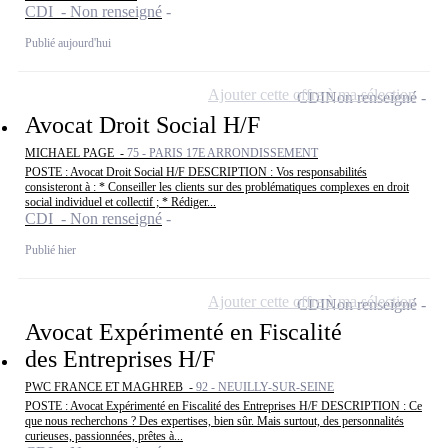
CDI - Non renseigné
Publié aujourd'hui
Ajouter cette offre à ma sélection
CDI
Non renseigné
Avocat Droit Social H/F
MICHAEL PAGE -
75 - PARIS 17E ARRONDISSEMENT
POSTE : Avocat Droit Social H/F DESCRIPTION : Vos responsabilités
consisteront à : * Conseiller les clients sur des problématiques complexes en droit
social individuel et collectif ; * Rédiger...
CDI - Non renseigné
Publié hier
Ajouter cette offre à ma sélection
CDI
Non renseigné
Avocat Expérimenté en Fiscalité
des Entreprises H/F
PWC FRANCE ET MAGHREB -
92 - NEUILLY-SUR-SEINE
POSTE : Avocat Expérimenté en Fiscalité des Entreprises H/F DESCRIPTION : Ce
que nous recherchons ? Des expertises, bien sûr. Mais surtout, des personnalités
curieuses, passionnées, prêtes à...