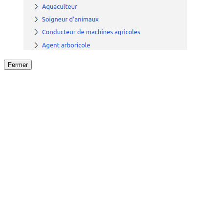
Fermer
Fermer
le détail de l'offre
/
Offre
sur
Offre précéden