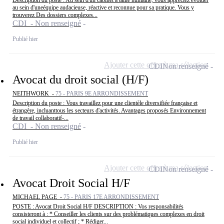
au sein d'uneéquipe audacieuse, réactive et reconnue pour sa pratique. Vous y
trouverez Des dossiers complexes...
CDI - Non renseigné
Publié hier
Ajouter cette offre à ma sélection
CDI
Non renseigné
Avocat du droit social (H/F)
NEITHWORK -
75 - PARIS 9E ARRONDISSEMENT
Description du poste : Vous travaillez pour une clientèle diversifiée française et
étrangère, incluanttous les secteurs d'activités. Avantages proposés Environnement
de travail collaboratif-...
CDI - Non renseigné
Publié hier
Ajouter cette offre à ma sélection
CDI
Non renseigné
Avocat Droit Social H/F
MICHAEL PAGE -
75 - PARIS 17E ARRONDISSEMENT
POSTE : Avocat Droit Social H/F DESCRIPTION : Vos responsabilités
consisteront à : * Conseiller les clients sur des problématiques complexes en droit
social individuel et collectif ; * Rédiger...