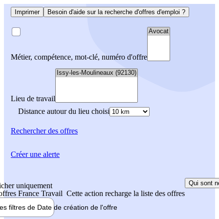
Imprimer
Besoin d'aide sur la recherche d'offres d'emploi ?
Métier, compétence, mot-clé, numéro d'offre
Lieu de travail
Distance autour du lieu choisi
Rechercher
des offres
Créer une alerte
Qui sont n
icher uniquement
 offres France Travail
Cette action recharge la liste des offres
les filtres de
Date de création
de l'offre