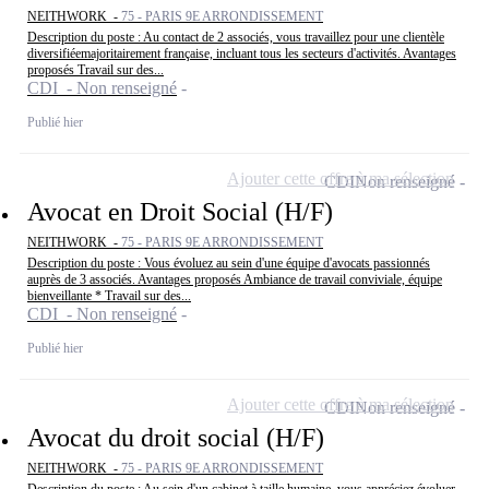
NEITHWORK -
75 - PARIS 9E ARRONDISSEMENT
Description du poste : Au contact de 2 associés, vous travaillez pour une clientèle
diversifiéemajoritairement française, incluant tous les secteurs d'activités. Avantages
proposés Travail sur des...
CDI - Non renseigné
Publié hier
Ajouter cette offre à ma sélection
CDI
Non renseigné
Avocat en Droit Social (H/F)
NEITHWORK -
75 - PARIS 9E ARRONDISSEMENT
Description du poste : Vous évoluez au sein d'une équipe d'avocats passionnés
auprès de 3 associés. Avantages proposés Ambiance de travail conviviale, équipe
bienveillante * Travail sur des...
CDI - Non renseigné
Publié hier
Ajouter cette offre à ma sélection
CDI
Non renseigné
Avocat du droit social (H/F)
NEITHWORK -
75 - PARIS 9E ARRONDISSEMENT
Description du poste : Au sein d'un cabinet à taille humaine, vous appréciez évoluer