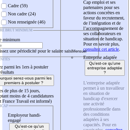
Cap emploi et ses
Cadre (59)
partenaires pour ses
actions concrètes en
Non cadre (24)
faveur du recrutement,
Non renseignée (46)
de l’intégration et de
l’accompagnement de
IRE BRUT MINIMUM
ses collaborateurs en
situation de handicap.
re minimum
Pour en savoir plus,
consultez cet article
.
ssez une périodicité pour le salaire saisi
Entreprise adaptée
NITÉS
Qu'est-ce qu'une
z parmi les 1ers à postuler
entreprise adaptée
résultats
?
urquoi serez-vous parmi les
L'entreprise adaptée
premiers à postuler ?
permet à un travailleur
es de plus de 15 jours,
en situation de
tant moins de 4 candidatures
handicap d'exercer
t France Travail est informé)
une activité
ICAP
professionnelle dans
des conditions
Employeur handi-
adaptées à ses
engagé
capacités. Pour en
Qu'est-ce qu'un
savoir plus,
consultez