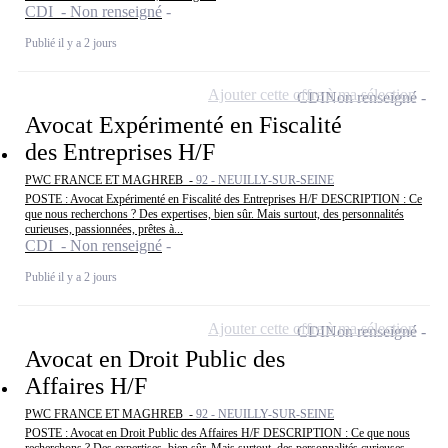
CDI - Non renseigné
Publié il y a 2 jours
Ajouter cette offre à ma sélection
CDI
Non renseigné
Avocat Expérimenté en Fiscalité
des Entreprises H/F
PWC FRANCE ET MAGHREB -
92 - NEUILLY-SUR-SEINE
POSTE : Avocat Expérimenté en Fiscalité des Entreprises H/F DESCRIPTION : Ce
que nous recherchons ? Des expertises, bien sûr. Mais surtout, des personnalités
curieuses, passionnées, prêtes à...
CDI - Non renseigné
Publié il y a 2 jours
Ajouter cette offre à ma sélection
CDI
Non renseigné
Avocat en Droit Public des
Affaires H/F
PWC FRANCE ET MAGHREB -
92 - NEUILLY-SUR-SEINE
POSTE : Avocat en Droit Public des Affaires H/F DESCRIPTION : Ce que nous