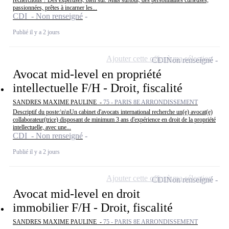
recherchons ? Des expertises, bien sûr. Mais surtout, des personnalités curieuses,
passionnées, prêtes à incarner les...
CDI - Non renseigné
Publié il y a 2 jours
Ajouter cette offre à ma sélection
CDI
Non renseigné
Avocat mid-level en propriété
intellectuelle F/H - Droit, fiscalité
SANDRES MAXIME PAULINE -
75 - PARIS 8E ARRONDISSEMENT
Descriptif du poste:\n\nUn cabinet d'avocats international recherche un(e) avocat(e)
collaborateur(trice) disposant de minimum 3 ans d'expérience en droit de la propriété
intellectuelle, avec une...
CDI - Non renseigné
Publié il y a 2 jours
Ajouter cette offre à ma sélection
CDI
Non renseigné
Avocat mid-level en droit
immobilier F/H - Droit, fiscalité
SANDRES MAXIME PAULINE -
75 - PARIS 8E ARRONDISSEMENT