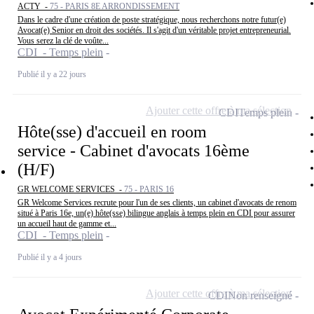
ACTY -
75 - PARIS 8E ARRONDISSEMENT
Dans le cadre d'une création de poste stratégique, nous recherchons notre futur(e)
Avocat(e) Senior en droit des sociétés. Il s'agit d'un véritable projet entrepreneurial.
Vous serez la clé de voûte...
CDI - Temps plein
Publié il y a 22 jours
Ajouter cette offre à ma sélection
CDI
Temps plein
Hôte(sse) d'accueil en room
service - Cabinet d'avocats 16ème
(H/F)
GR WELCOME SERVICES -
75 - PARIS 16
GR Welcome Services recrute pour l'un de ses clients, un cabinet d'avocats de renom
situé à Paris 16e, un(e) hôte(sse) bilingue anglais à temps plein en CDI pour assurer
un accueil haut de gamme et...
CDI - Temps plein
Publié il y a 4 jours
Ajouter cette offre à ma sélection
CDI
Non renseigné