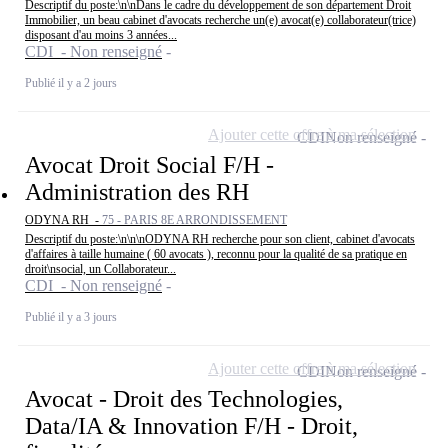
Descriptif du poste:\n\nDans le cadre du développement de son département Droit
Immobilier, un beau cabinet d'avocats recherche un(e) avocat(e) collaborateur(trice)
disposant d'au moins 3 années...
CDI - Non renseigné
Publié il y a 2 jours
Ajouter cette offre à ma sélection
CDI
Non renseigné
Avocat Droit Social F/H -
Administration des RH
ODYNA RH -
75 - PARIS 8E ARRONDISSEMENT
Descriptif du poste:\n\n\nODYNA RH recherche pour son client, cabinet d'avocats
d'affaires à taille humaine ( 60 avocats ), reconnu pour la qualité de sa pratique en
droit\nsocial, un Collaborateur...
CDI - Non renseigné
Publié il y a 3 jours
Ajouter cette offre à ma sélection
CDI
Non renseigné
Avocat - Droit des Technologies,
Data/IA & Innovation F/H - Droit,