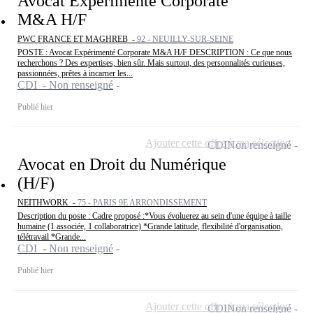
Avocat Expérimenté Corporate
M&A H/F
PWC FRANCE ET MAGHREB -
92 - NEUILLY-SUR-SEINE
POSTE : Avocat Expérimenté Corporate M&A H/F DESCRIPTION : Ce que nous
recherchons ? Des expertises, bien sûr. Mais surtout, des personnalités curieuses,
passionnées, prêtes à incarner les...
CDI - Non renseigné
Publié hier
Ajouter cette offre à ma sélection
CDI
Non renseigné
Avocat en Droit du Numérique
(H/F)
NEITHWORK -
75 - PARIS 9E ARRONDISSEMENT
Description du poste : Cadre proposé :*Vous évoluerez au sein d'une équipe à taille
humaine (1 associée, 1 collaboratrice) *Grande latitude, flexibilité d'organisation,
télétravail *Grande...
CDI - Non renseigné
Publié hier
Ajouter cette offre à ma sélection
CDI
Non renseigné