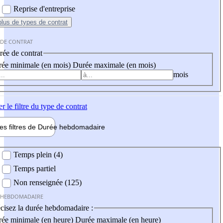
Reprise d'entreprise
plus
de types de contrat
 DE CONTRAT
ée de contrat
ée minimale (en mois)
Durée maximale (en mois)
mois
er
le filtre du type de contrat
les filtres de
Durée hebdo
madaire
 hebdomadaire
Temps plein (4)
Temps partiel
Non renseignée (125)
 HEBDOMADAIRE
cisez la durée hebdomadaire :
ée minimale (en heure)
Durée maximale (en heure)