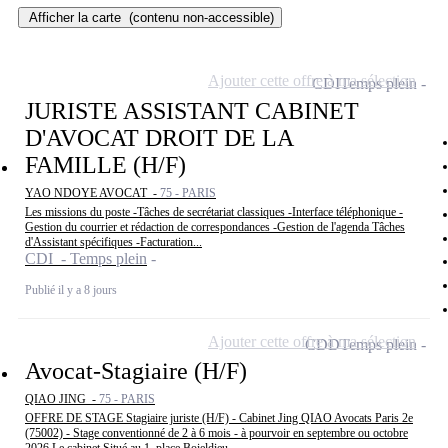
Afficher la carte
(contenu non-accessible)
Ajouter cette offre à ma sélection
CDI
Temps plein
JURISTE ASSISTANT CABINET
D'AVOCAT DROIT DE LA
FAMILLE (H/F)
YAO NDOYE AVOCAT -
75 - PARIS
Les missions du poste -Tâches de secrétariat classiques -Interface téléphonique -
Gestion du courrier et rédaction de correspondances -Gestion de l'agenda Tâches
d'Assistant spécifiques -Facturation...
CDI - Temps plein
Publié il y a 8 jours
Ajouter cette offre à ma sélection
CDD
Temps plein
Avocat-Stagiaire (H/F)
QIAO JING -
75 - PARIS
OFFRE DE STAGE Stagiaire juriste (H/F) - Cabinet Jing QIAO Avocats Paris 2e
(75002) - Stage conventionné de 2 à 6 mois - à pourvoir en septembre ou octobre