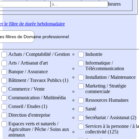
heures
er
le filtre de durée hebdomadaire
les filtres de
Domaine pro
fessionnel
ne professionel
Achats / Comptabilité / Gestion
Industrie
Arts / Artisanat d'art
Informatique /
Télécommunication
Banque / Assurance
Installation / Maintenance
Bâtiment / Travaux Publics (1)
Marketing / Stratégie
Commerce / Vente
commerciale
Communication / Multimédia
Ressources Humaines
Conseil / Etudes (1)
Santé
Direction d'entreprise
Secrétariat / Assistanat (2)
Espaces verts et naturels /
Services à la personne / à l
Agriculture / Pêche / Soins aux
collectivité (125)
animaux