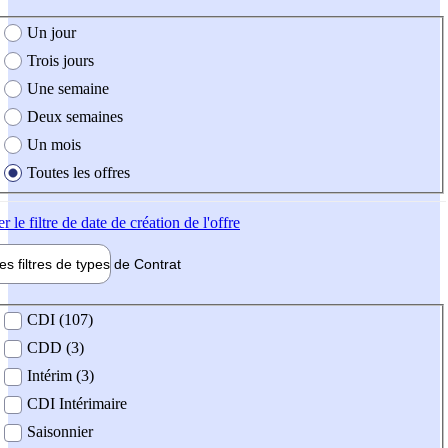
e création de l'offre
Un jour
Trois jours
Une semaine
Deux semaines
Un mois
Toutes les offres
er
le filtre de date de création de l'offre
les filtres de types de
Contrat
de contrat
CDI (107)
CDD (3)
Intérim (3)
CDI Intérimaire
Saisonnier