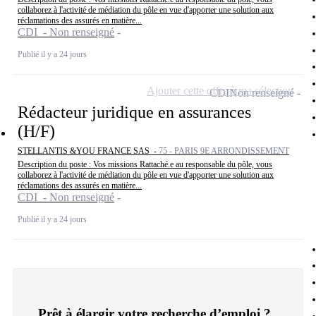
collaborez à l'activité de médiation du pôle en vue d'apporter une solution aux
réclamations des assurés en matière...
CDI - Non renseigné
Publié il y a 24 jours
Ajouter cette offre à ma sélection
CDI
Non renseigné
Rédacteur juridique en assurances
(H/F)
STELLANTIS &YOU FRANCE SAS -
75 - PARIS 9E ARRONDISSEMENT
Description du poste : Vos missions Rattaché.e au responsable du pôle, vous
collaborez à l'activité de médiation du pôle en vue d'apporter une solution aux
réclamations des assurés en matière...
CDI - Non renseigné
Publié il y a 24 jours
Prêt à élargir votre recherche d’emploi ?