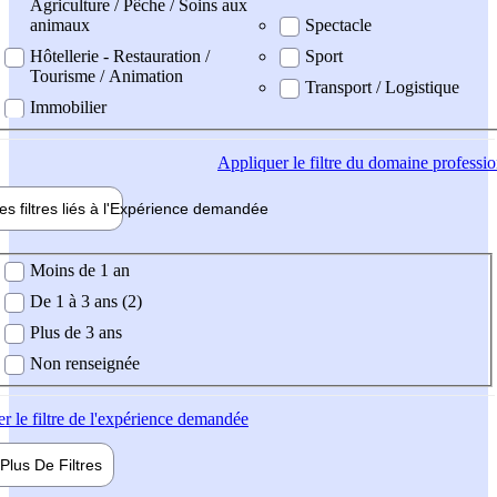
Agriculture / Pêche / Soins aux
animaux
Spectacle
Hôtellerie - Restauration /
Sport
Tourisme / Animation
Transport / Logistique
Immobilier
Appliquer
le filtre du domaine professi
es filtres liés à l'
Expérience
demandée
ience demandée
Moins de 1 an
De 1 à 3 ans (2)
Plus de 3 ans
Non renseignée
er
le filtre de l'expérience demandée
Plus De
Filtres