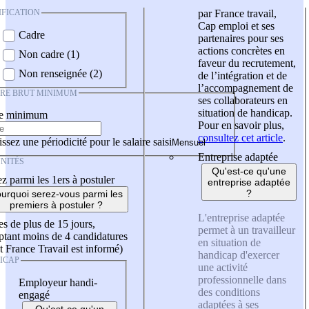
IFICATION
par France travail,
Cap emploi et ses
Cadre
partenaires pour ses
actions concrètes en
Non cadre (1)
faveur du recrutement,
Non renseignée (2)
de l’intégration et de
l’accompagnement de
IRE BRUT MINIMUM
ses collaborateurs en
situation de handicap.
re minimum
Pour en savoir plus,
consultez cet article
.
ssez une périodicité pour le salaire saisi
Entreprise adaptée
NITÉS
Qu'est-ce qu'une
z parmi les 1ers à postuler
entreprise adaptée
?
urquoi serez-vous parmi les
premiers à postuler ?
L'entreprise adaptée
es de plus de 15 jours,
permet à un travailleur
tant moins de 4 candidatures
en situation de
t France Travail est informé)
handicap d'exercer
ICAP
une activité
professionnelle dans
Employeur handi-
des conditions
engagé
adaptées à ses
Qu'est-ce qu'un