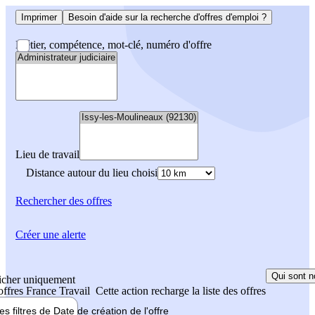
Imprimer
Besoin d'aide sur la recherche d'offres d'emploi ?
Métier, compétence, mot-clé, numéro d'offre
Lieu de travail
Distance autour du lieu choisi
Rechercher
des offres
Créer une alerte
Qui sont n
icher uniquement
 offres France Travail
Cette action recharge la liste des offres
les filtres de
Date de création
de l'offre