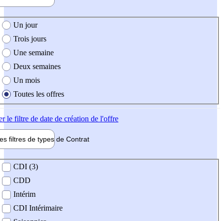
e création de l'offre
Un jour
Trois jours
Une semaine
Deux semaines
Un mois
Toutes les offres
er
le filtre de date de création de l'offre
les filtres de types de
Contrat
de contrat
CDI (3)
CDD
Intérim
CDI Intérimaire