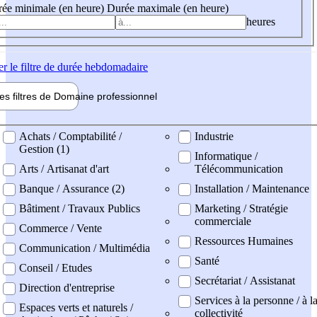
ée minimale (en heure)
Durée maximale (en heure)
heures
er
le filtre de durée hebdomadaire
les filtres de
Domaine pro
fessionnel
ne professionel
Achats / Comptabilité /
Industrie
Gestion (1)
Informatique /
Arts / Artisanat d'art
Télécommunication
Banque / Assurance (2)
Installation / Maintenance
Bâtiment / Travaux Publics
Marketing / Stratégie
commerciale
Commerce / Vente
Ressources Humaines
Communication / Multimédia
Santé
Conseil / Etudes
Secrétariat / Assistanat
Direction d'entreprise
Services à la personne / à l
Espaces verts et naturels /
collectivité