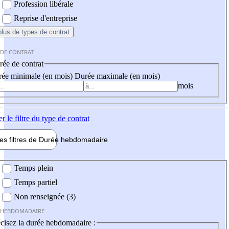
Profession libérale
Reprise d'entreprise
plus
de types de contrat
 DE CONTRAT
ée de contrat
ée minimale (en mois)
Durée maximale (en mois)
mois
er
le filtre du type de contrat
les filtres de
Durée hebdo
madaire
 hebdomadaire
Temps plein
Temps partiel
Non renseignée (3)
 HEBDOMADAIRE
cisez la durée hebdomadaire :