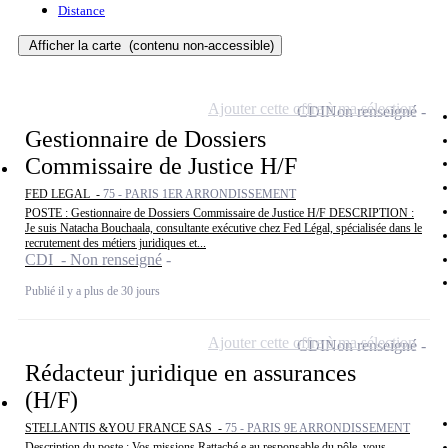
Distance
Afficher la carte
(contenu non-accessible)
Ajouter cette offre à ma sélection
CDI
Non renseigné
Gestionnaire de Dossiers
Commissaire de Justice H/F
FED LEGAL -
75 - PARIS 1ER ARRONDISSEMENT
POSTE : Gestionnaire de Dossiers Commissaire de Justice H/F DESCRIPTION :
Je suis Natacha Bouchaala, consultante exécutive chez Fed Légal, spécialisée dans le
recrutement des métiers juridiques et...
CDI - Non renseigné
Publié il y a plus de 30 jours
Ajouter cette offre à ma sélection
CDI
Non renseigné
Rédacteur juridique en assurances
(H/F)
STELLANTIS &YOU FRANCE SAS -
75 - PARIS 9E ARRONDISSEMENT
Description du poste : Vos missions Rattaché.e au responsable du pôle, vous