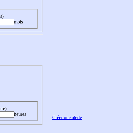
s)
mois
ure)
heures
Créer une alerte