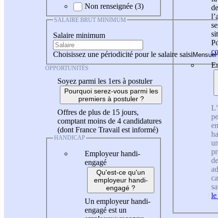
Non renseignée (3)
de
l
SALAIRE BRUT MINIMUM
se
si
Salaire minimum
Po
co
Choisissez une périodicité pour le salaire saisi
En
OPPORTUNITÉS
Soyez parmi les 1ers à postuler
Pourquoi serez-vous parmi les
premiers à postuler ?
L'
Offres de plus de 15 jours,
pe
comptant moins de 4 candidatures
en
(dont France Travail est informé)
ha
HANDICAP
un
pr
Employeur handi-
de
engagé
ad
Qu'est-ce qu'un
ca
employeur handi-
sa
engagé ?
le
Un employeur handi-
engagé est un