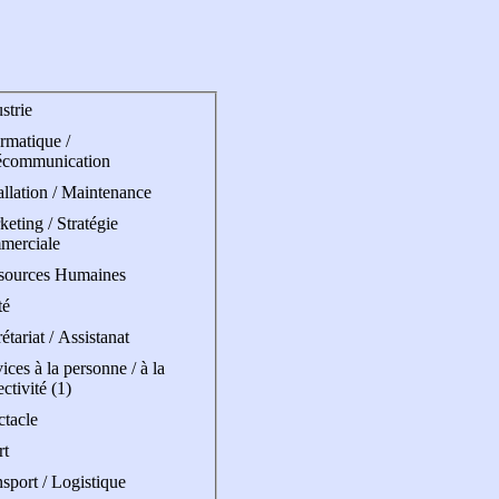
strie
rmatique /
écommunication
allation / Maintenance
eting / Stratégie
merciale
sources Humaines
té
étariat / Assistanat
ices à la personne / à la
ectivité (1)
ctacle
rt
sport / Logistique