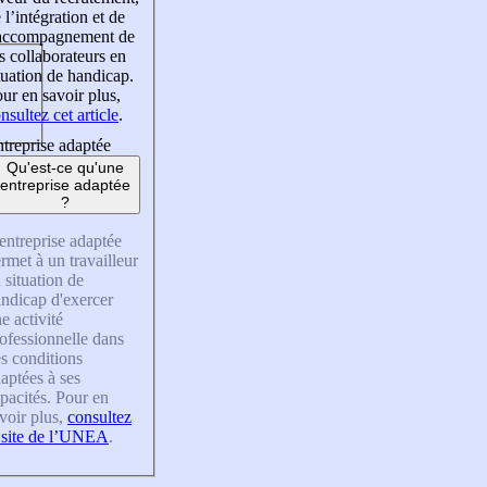
 l’intégration et de
’accompagnement de
s collaborateurs en
tuation de handicap.
ur en savoir plus,
nsultez cet article
.
treprise adaptée
Qu'est-ce qu'une
entreprise adaptée
?
entreprise adaptée
rmet à un travailleur
 situation de
ndicap d'exercer
e activité
ofessionnelle dans
s conditions
aptées à ses
pacités. Pour en
voir plus,
consultez
 site de l’UNEA
.