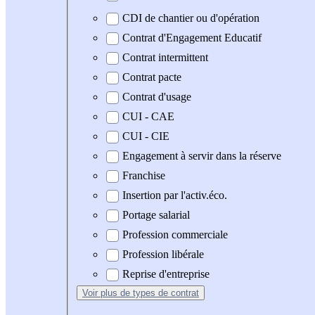
CDI de chantier ou d'opération
Contrat d'Engagement Educatif
Contrat intermittent
Contrat pacte
Contrat d'usage
CUI - CAE
CUI - CIE
Engagement à servir dans la réserve
Franchise
Insertion par l'activ.éco.
Portage salarial
Profession commerciale
Profession libérale
Reprise d'entreprise
Voir plus
de types de contrat