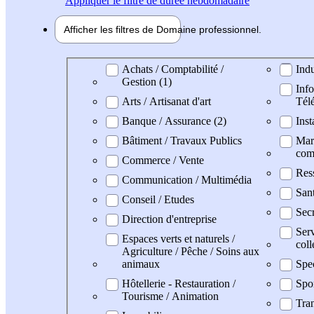
Appliquer
le filtre de durée hebdomadaire
Afficher les filtres de
Domaine pro
fessionnel
Domaine professionel
Achats / Comptabilité /
Indu
Gestion (1)
Info
Arts / Artisanat d'art
Tél
Banque / Assurance (2)
Inst
Bâtiment / Travaux Publics
Mark
com
Commerce / Vente
Res
Communication / Multimédia
San
Conseil / Etudes
Secr
Direction d'entreprise
Serv
Espaces verts et naturels /
coll
Agriculture / Pêche / Soins aux
animaux
Spe
Hôtellerie - Restauration /
Spo
Tourisme / Animation
Tran