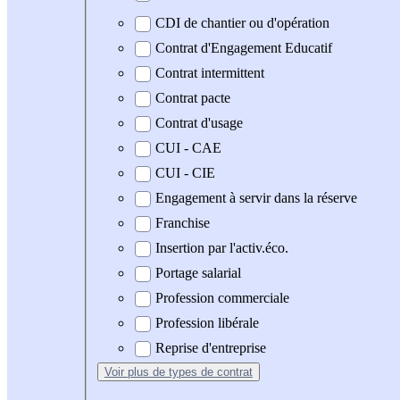
CDI de chantier ou d'opération
Contrat d'Engagement Educatif
Contrat intermittent
Contrat pacte
Contrat d'usage
CUI - CAE
CUI - CIE
Engagement à servir dans la réserve
Franchise
Insertion par l'activ.éco.
Portage salarial
Profession commerciale
Profession libérale
Reprise d'entreprise
Voir plus
de types de contrat