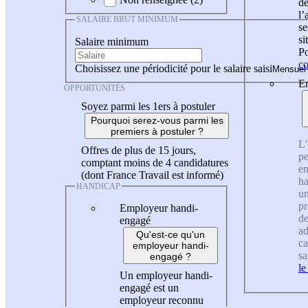
de
l
SALAIRE BRUT MINIMUM
se
si
Salaire minimum
Po
co
Choisissez une périodicité pour le salaire saisi
En
OPPORTUNITÉS
Soyez parmi les 1ers à postuler
Pourquoi serez-vous parmi les
premiers à postuler ?
L'
Offres de plus de 15 jours,
pe
comptant moins de 4 candidatures
en
(dont France Travail est informé)
ha
HANDICAP
un
pr
Employeur handi-
de
engagé
ad
Qu'est-ce qu'un
ca
employeur handi-
sa
engagé ?
le
Un employeur handi-
engagé est un
employeur reconnu