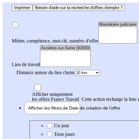
Imprimer
Besoin d'aide sur la recherche d'offres d'emploi ?
Métier, compétence, mot-clé, numéro d'offre
Lieu de travail
Distance autour du lieu choisi
Afficher uniquement
les offres France Travail
Cette action recharge la liste 
Afficher les filtres de
Date de création
de l'offre
Date de création de l'offre
Un jour
Trois jours