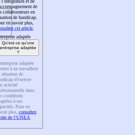
 l’intégration et de
’accompagnement de
s collaborateurs en
tuation de handicap.
ur en savoir plus,
nsultez cet article
.
treprise adaptée
Qu'est-ce qu'une
entreprise adaptée
?
entreprise adaptée
rmet à un travailleur
 situation de
ndicap d'exercer
e activité
ofessionnelle dans
s conditions
aptées à ses
pacités. Pour en
voir plus,
consultez
 site de l’UNEA
.