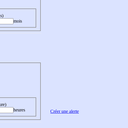
s)
mois
ure)
heures
Créer une alerte