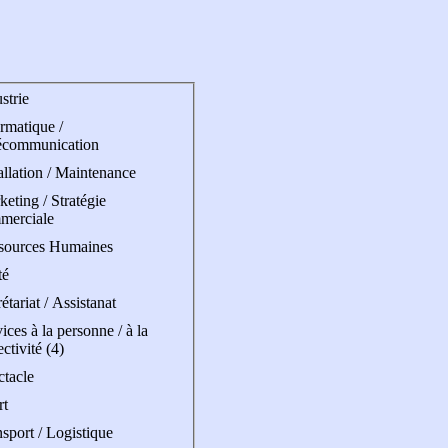
strie
rmatique /
écommunication
allation / Maintenance
eting / Stratégie
merciale
sources Humaines
té
étariat / Assistanat
ices à la personne / à la
ectivité (4)
ctacle
rt
sport / Logistique