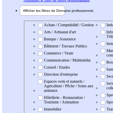
Appliquer
le filtre de durée hebdomadaire
Afficher les filtres de
Domaine pro
fessionnel
Domaine professionel
Achats / Comptabilité / Gestion
Indu
Arts / Artisanat d'art
Info
Tél
Banque / Assurance
Inst
Bâtiment / Travaux Publics
Mark
Commerce / Vente
com
Communication / Multimédia
Res
Conseil / Etudes
San
Direction d'entreprise
Secr
Espaces verts et naturels /
Serv
Agriculture / Pêche / Soins aux
coll
animaux
Spe
Hôtellerie - Restauration /
Tourisme / Animation
Spo
Immobilier
Tran