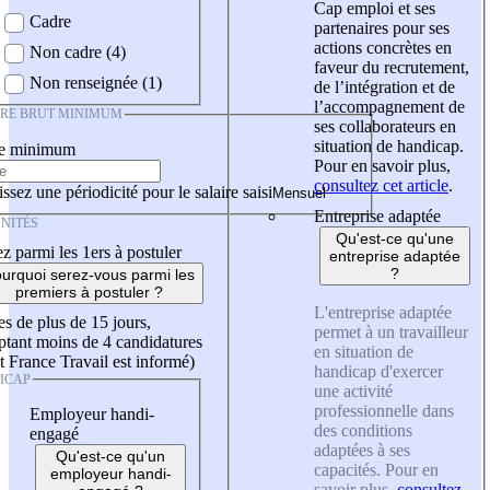
Cap emploi et ses
Cadre
partenaires pour ses
actions concrètes en
Non cadre (4)
faveur du recrutement,
Non renseignée (1)
de l’intégration et de
l’accompagnement de
IRE BRUT MINIMUM
ses collaborateurs en
situation de handicap.
re minimum
Pour en savoir plus,
consultez cet article
.
ssez une périodicité pour le salaire saisi
Entreprise adaptée
NITÉS
Qu'est-ce qu'une
z parmi les 1ers à postuler
entreprise adaptée
?
urquoi serez-vous parmi les
premiers à postuler ?
L'entreprise adaptée
es de plus de 15 jours,
permet à un travailleur
tant moins de 4 candidatures
en situation de
t France Travail est informé)
handicap d'exercer
ICAP
une activité
professionnelle dans
Employeur handi-
des conditions
engagé
adaptées à ses
Qu'est-ce qu'un
capacités. Pour en
employeur handi-
savoir plus,
consultez