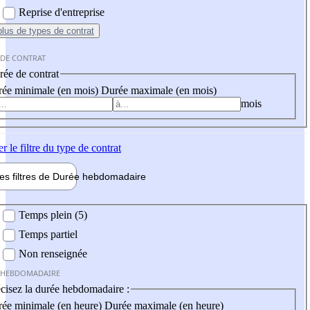
Reprise d'entreprise
plus
de types de contrat
 DE CONTRAT
ée de contrat
ée minimale (en mois)
Durée maximale (en mois)
mois
er
le filtre du type de contrat
les filtres de
Durée hebdo
madaire
 hebdomadaire
Temps plein (5)
Temps partiel
Non renseignée
 HEBDOMADAIRE
cisez la durée hebdomadaire :
ée minimale (en heure)
Durée maximale (en heure)