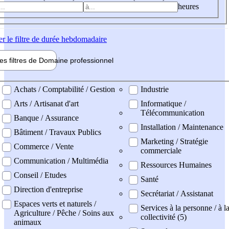
heures
er
le filtre de durée hebdomadaire
les filtres de
Domaine pro
fessionnel
ne professionel
Achats / Comptabilité / Gestion
Industrie
Arts / Artisanat d'art
Informatique /
Télécommunication
Banque / Assurance
Installation / Maintenance
Bâtiment / Travaux Publics
Marketing / Stratégie
Commerce / Vente
commerciale
Communication / Multimédia
Ressources Humaines
Conseil / Etudes
Santé
Direction d'entreprise
Secrétariat / Assistanat
Espaces verts et naturels /
Services à la personne / à l
Agriculture / Pêche / Soins aux
collectivité (5)
animaux