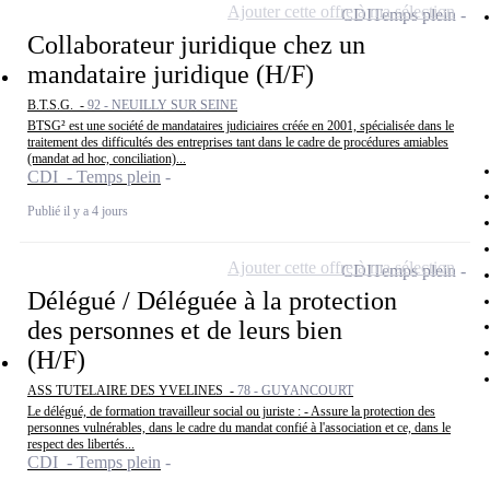
Ajouter cette offre à ma sélection
CDI
Temps plein
Collaborateur juridique chez un
mandataire juridique (H/F)
B.T.S.G. -
92 - NEUILLY SUR SEINE
BTSG² est une société de mandataires judiciaires créée en 2001, spécialisée dans le
traitement des difficultés des entreprises tant dans le cadre de procédures amiables
(mandat ad hoc, conciliation)...
CDI - Temps plein
Publié il y a 4 jours
Ajouter cette offre à ma sélection
CDI
Temps plein
Délégué / Déléguée à la protection
des personnes et de leurs bien
(H/F)
ASS TUTELAIRE DES YVELINES -
78 - GUYANCOURT
Le délégué, de formation travailleur social ou juriste : - Assure la protection des
personnes vulnérables, dans le cadre du mandat confié à l'association et ce, dans le
respect des libertés...
CDI - Temps plein