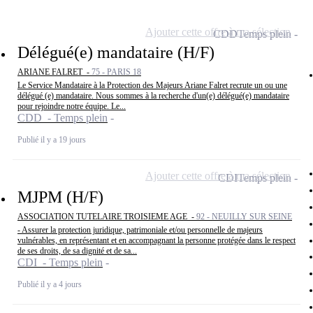
Ajouter cette offre à ma sélection
CDD
Temps plein
Délégué(e) mandataire (H/F)
ARIANE FALRET -
75 - PARIS 18
Le Service Mandataire à la Protection des Majeurs Ariane Falret recrute un ou une
délégué (e) mandataire. Nous sommes à la recherche d'un(e) délégué(e) mandataire
pour rejoindre notre équipe. Le...
CDD - Temps plein
Publié il y a 19 jours
Ajouter cette offre à ma sélection
CDI
Temps plein
MJPM (H/F)
ASSOCIATION TUTELAIRE TROISIEME AGE -
92 - NEUILLY SUR SEINE
- Assurer la protection juridique, patrimoniale et/ou personnelle de majeurs
vulnérables, en représentant et en accompagnant la personne protégée dans le respect
de ses droits, de sa dignité et de sa...
CDI - Temps plein
Publié il y a 4 jours