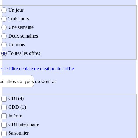
e création de l'offre
Un jour
Trois jours
Une semaine
Deux semaines
Un mois
Toutes les offres
er
le filtre de date de création de l'offre
les filtres de types de
Contrat
de contrat
CDI (4)
CDD (1)
Intérim
CDI Intérimaire
Saisonnier