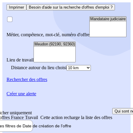
Imprimer
Besoin d'aide sur la recherche d'offres d'emploi ?
Métier, compétence, mot-clé, numéro d'offre
Lieu de travail
Distance autour du lieu choisi
Rechercher
des offres
Créer une alerte
Qui sont n
icher uniquement
 offres France Travail
Cette action recharge la liste des offres
les filtres de
Date de création
de l'offre