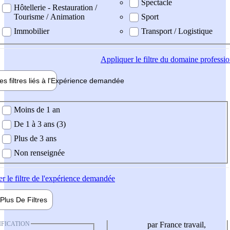
Spectacle
Hôtellerie - Restauration /
Tourisme / Animation
Sport
Immobilier
Transport / Logistique
Appliquer
le filtre du domaine professi
es filtres liés à l'
Expérience
demandée
ience demandée
Moins de 1 an
De 1 à 3 ans (3)
Plus de 3 ans
Non renseignée
er
le filtre de l'expérience demandée
Plus De
Filtres
IFICATION
par France travail,