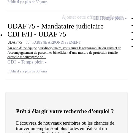
Publié il y a plus de 30 jours
Ajouter cette offre à ma sélection
CDI
Temps plein
UDAF 75 - Mandataire judiciaire
CDI F/H - UDAF 75
UDAF 75 -
75 - PARIS 9E ARRONDISSEMENT
Au sein d'une équipe pluridisciplinaire, vous aurez la responsabilité du suivi et de
l'accompagnement de personnes bénéficiant d’une mesure de protection (tutelle,
curatelle et sauvegarde de...
CDI - Temps plein
Publié il y a plus de 30 jours
Prêt à élargir votre recherche d’emploi ?
Découvrez de nouveaux territoires où les chances de
trouver un emploi sont plus fortes en réalisant un