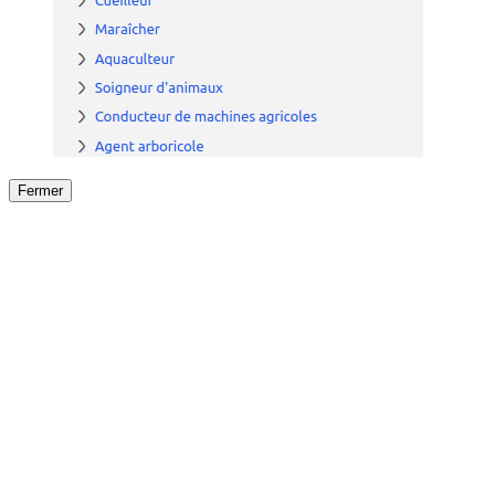
Fermer
Fermer
le détail de l'offre
/
Offre
sur
Offre précéden