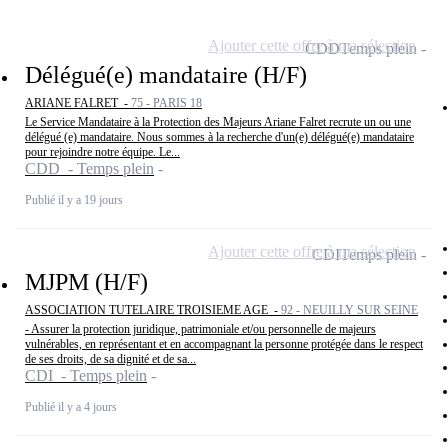
Ajouter cette offre à ma sélection
CDD
Temps plein
Délégué(e) mandataire (H/F)
ARIANE FALRET -
75 - PARIS 18
Le Service Mandataire à la Protection des Majeurs Ariane Falret recrute un ou une
délégué (e) mandataire. Nous sommes à la recherche d'un(e) délégué(e) mandataire
pour rejoindre notre équipe. Le...
CDD - Temps plein
Publié il y a 19 jours
Ajouter cette offre à ma sélection
CDI
Temps plein
MJPM (H/F)
ASSOCIATION TUTELAIRE TROISIEME AGE -
92 - NEUILLY SUR SEINE
- Assurer la protection juridique, patrimoniale et/ou personnelle de majeurs
vulnérables, en représentant et en accompagnant la personne protégée dans le respect
de ses droits, de sa dignité et de sa...
CDI - Temps plein
Publié il y a 4 jours