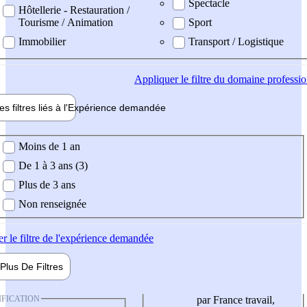
Spectacle
Hôtellerie - Restauration /
Tourisme / Animation
Sport
Immobilier
Transport / Logistique
Appliquer
le filtre du domaine professi
es filtres liés à l'
Expérience
demandée
ience demandée
Moins de 1 an
De 1 à 3 ans (3)
Plus de 3 ans
Non renseignée
er
le filtre de l'expérience demandée
Plus De
Filtres
IFICATION
par France travail,