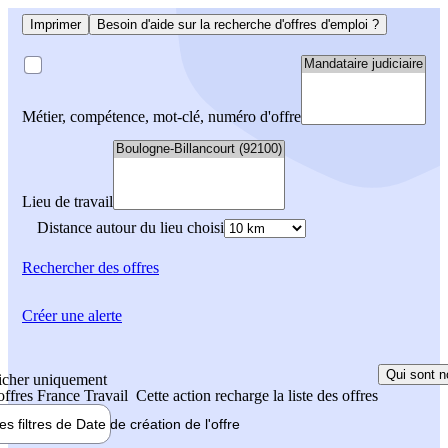
Imprimer
Besoin d'aide sur la recherche d'offres d'emploi ?
Métier, compétence, mot-clé, numéro d'offre
Lieu de travail
Distance autour du lieu choisi
Rechercher
des offres
Créer une alerte
Qui sont n
icher uniquement
 offres France Travail
Cette action recharge la liste des offres
les filtres de
Date de création
de l'offre