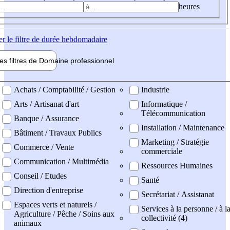
heures
er
le filtre de durée hebdomadaire
les filtres de
Domaine pro
fessionnel
ne professionel
Achats / Comptabilité / Gestion
Industrie
Arts / Artisanat d'art
Informatique /
Télécommunication
Banque / Assurance
Installation / Maintenance
Bâtiment / Travaux Publics
Marketing / Stratégie
Commerce / Vente
commerciale
Communication / Multimédia
Ressources Humaines
Conseil / Etudes
Santé
Direction d'entreprise
Secrétariat / Assistanat
Espaces verts et naturels /
Services à la personne / à l
Agriculture / Pêche / Soins aux
collectivité (4)
animaux