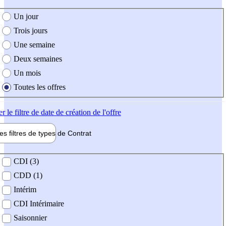
e création de l'offre
Un jour
Trois jours
Une semaine
Deux semaines
Un mois
Toutes les offres
er
le filtre de date de création de l'offre
les filtres de types de
Contrat
de contrat
CDI (3)
CDD (1)
Intérim
CDI Intérimaire
Saisonnier