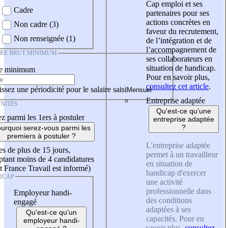
Cap emploi et ses
Cadre
partenaires pour ses
actions concrètes en
Non cadre (3)
faveur du recrutement,
Non renseignée (1)
de l’intégration et de
l’accompagnement de
IRE BRUT MINIMUM
ses collaborateurs en
situation de handicap.
re minimum
Pour en savoir plus,
consultez cet article
.
ssez une périodicité pour le salaire saisi
Entreprise adaptée
NITÉS
Qu'est-ce qu'une
z parmi les 1ers à postuler
entreprise adaptée
?
urquoi serez-vous parmi les
premiers à postuler ?
L'entreprise adaptée
es de plus de 15 jours,
permet à un travailleur
tant moins de 4 candidatures
en situation de
t France Travail est informé)
handicap d'exercer
ICAP
une activité
professionnelle dans
Employeur handi-
des conditions
engagé
adaptées à ses
Qu'est-ce qu'un
capacités. Pour en
employeur handi-
savoir plus,
consultez