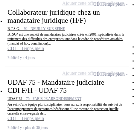
Ajouter cette offre à ma sélection
CDI
Temps plein
Collaborateur juridique chez un
mandataire juridique (H/F)
B.T.S.G. -
92 - NEUILLY SUR SEINE
BTSG² est une société de mandataires judiciaires créée en 2001, spécialisée dans le
traitement des difficultés des entreprises tant dans le cadre de procédures amiables
(mandat ad hoc, conciliation)...
CDI - Temps plein
Publié il y a 4 jours
Ajouter cette offre à ma sélection
CDI
Temps plein
UDAF 75 - Mandataire judiciaire
CDI F/H - UDAF 75
UDAF 75 -
75 - PARIS 9E ARRONDISSEMENT
Au sein d'une équipe pluridisciplinaire, vous aurez la responsabilité du suivi et de
l'accompagnement de personnes bénéficiant d’une mesure de protection (tutelle,
curatelle et sauvegarde de...
CDI - Temps plein
Publié il y a plus de 30 jours