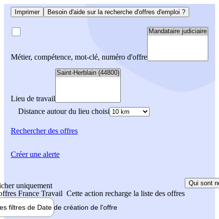
Imprimer
Besoin d'aide sur la recherche d'offres d'emploi ?
Métier, compétence, mot-clé, numéro d'offre
Lieu de travail
Distance autour du lieu choisi
Rechercher
des offres
Créer une alerte
Qui sont n
icher uniquement
 offres France Travail
Cette action recharge la liste des offres
les filtres de
Date de création
de l'offre