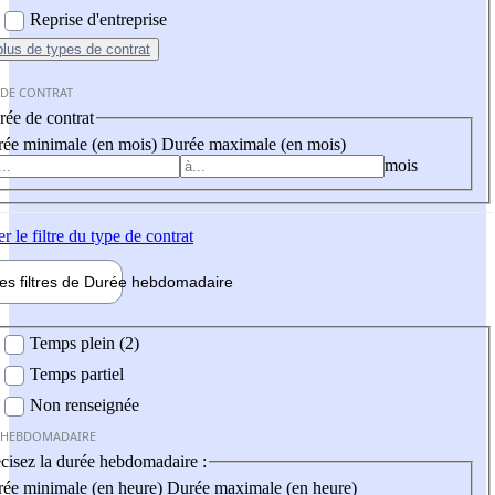
Reprise d'entreprise
plus
de types de contrat
 DE CONTRAT
ée de contrat
ée minimale (en mois)
Durée maximale (en mois)
mois
er
le filtre du type de contrat
les filtres de
Durée hebdo
madaire
 hebdomadaire
Temps plein (2)
Temps partiel
Non renseignée
 HEBDOMADAIRE
cisez la durée hebdomadaire :
ée minimale (en heure)
Durée maximale (en heure)