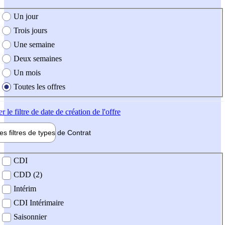
e création de l'offre
Un jour
Trois jours
Une semaine
Deux semaines
Un mois
Toutes les offres
er
le filtre de date de création de l'offre
les filtres de types de
Contrat
de contrat
CDI
CDD (2)
Intérim
CDI Intérimaire
Saisonnier