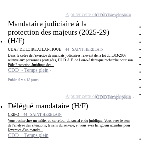
Ajouter cette offre à ma sélection
CDD
Temps plein
Mandataire judiciaire à la
protection des majeurs (2025-29)
(H/F)
UDAF DE LOIRE ATLANTIQUE -
44 - SAINT-HERBLAIN
Dans le cadre de l'exercice de mandats judiciaires relevant de la loi du 5/03/2007
relative aux personnes protégées, l'U.D.A.F. de Loire-Atlantique recherche pour son
Pôle Protection Juridique des...
CDD - Temps plein
Publié il y a 18 jours
Ajouter cette offre à ma sélection
CDD
Temps plein
Délégué mandataire (H/F)
CRIFO -
44 - SAINT-HERBLAIN
Vous recherchez un métier au carrefour du social et du juridique. Vous avez le sens
de l'analyse des situations, le sens du service, et vous avez la rigueur attendue pour
l'exercice d'un mandat...
CDD - Temps plein