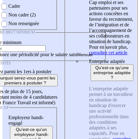
Cap emploi et ses
Cadre
partenaires pour ses
actions concrètes en
Non cadre (2)
faveur du recrutement,
Non renseignée
de l’intégration et de
l’accompagnement de
IRE BRUT MINIMUM
ses collaborateurs en
situation de handicap.
re minimum
Pour en savoir plus,
consultez cet article
.
ssez une périodicité pour le salaire saisi
Entreprise adaptée
NITÉS
Qu'est-ce qu'une
z parmi les 1ers à postuler
entreprise adaptée
?
urquoi serez-vous parmi les
premiers à postuler ?
L'entreprise adaptée
es de plus de 15 jours,
permet à un travailleur
tant moins de 4 candidatures
en situation de
t France Travail est informé)
handicap d'exercer
ICAP
une activité
professionnelle dans
Employeur handi-
des conditions
engagé
adaptées à ses
Qu'est-ce qu'un
capacités. Pour en
employeur handi-
savoir plus,
consultez