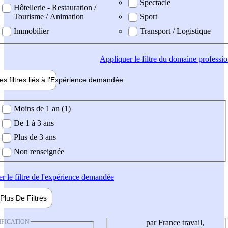
Spectacle
Hôtellerie - Restauration /
Tourisme / Animation
Sport
Immobilier
Transport / Logistique
Appliquer
le filtre du domaine professi
es filtres liés à l'
Expérience
demandée
ience demandée
Moins de 1 an (1)
De 1 à 3 ans
Plus de 3 ans
Non renseignée
er
le filtre de l'expérience demandée
Plus De
Filtres
IFICATION
par France travail,