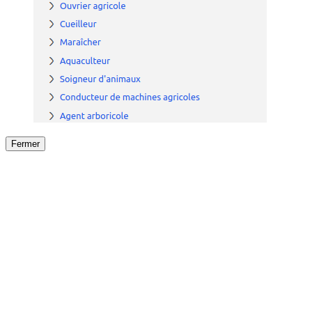
Fermer
Fermer
le détail de l'offre
/
Offre
sur
Offre précéden