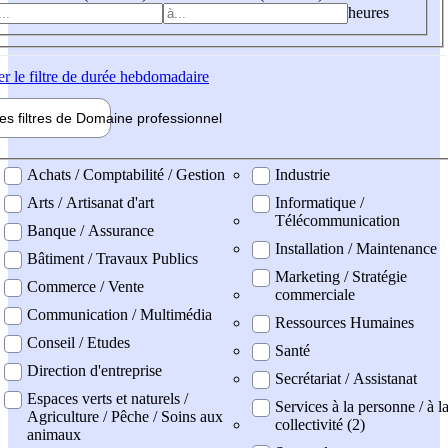
heures
er
le filtre de durée hebdomadaire
les filtres de
Domaine pro
fessionnel
ne professionel
Achats / Comptabilité / Gestion
Industrie
Arts / Artisanat d'art
Informatique /
Télécommunication
Banque / Assurance
Installation / Maintenance
Bâtiment / Travaux Publics
Marketing / Stratégie
Commerce / Vente
commerciale
Communication / Multimédia
Ressources Humaines
Conseil / Etudes
Santé
Direction d'entreprise
Secrétariat / Assistanat
Espaces verts et naturels /
Services à la personne / à l
Agriculture / Pêche / Soins aux
collectivité (2)
animaux