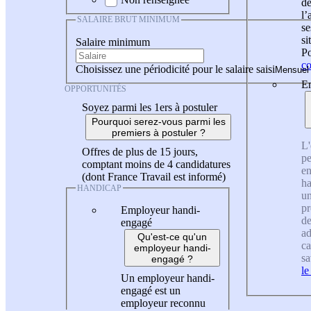
de
l
SALAIRE BRUT MINIMUM
se
si
Salaire minimum
Po
co
Choisissez une périodicité pour le salaire saisi
En
OPPORTUNITÉS
Soyez parmi les 1ers à postuler
Pourquoi serez-vous parmi les
premiers à postuler ?
L'
Offres de plus de 15 jours,
pe
comptant moins de 4 candidatures
en
(dont France Travail est informé)
ha
HANDICAP
un
pr
Employeur handi-
de
engagé
ad
Qu'est-ce qu'un
ca
employeur handi-
sa
engagé ?
le
Un employeur handi-
engagé est un
employeur reconnu