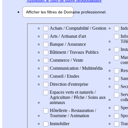
Appliquer
le filtre de durée hebdomadaire
Afficher les filtres de
Domaine pro
fessionnel
Domaine professionel
Achats / Comptabilité / Gestion
Indu
Arts / Artisanat d'art
Info
Tél
Banque / Assurance
Inst
Bâtiment / Travaux Publics
Mark
Commerce / Vente
com
Communication / Multimédia
Res
Conseil / Etudes
San
Direction d'entreprise
Secr
Espaces verts et naturels /
Serv
Agriculture / Pêche / Soins aux
coll
animaux
Spe
Hôtellerie - Restauration /
Tourisme / Animation
Spo
Immobilier
Tran