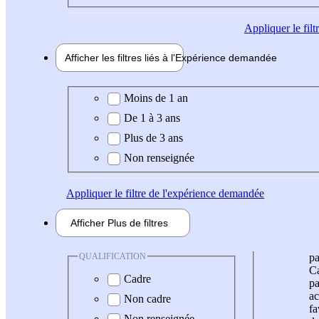
Appliquer
le fil
Afficher les filtres liés à l'
Expérience
demandée
Expérience demandée
Moins de 1 an
De 1 à 3 ans
Plus de 3 ans
Non renseignée
Appliquer
le filtre de l'expérience demandée
Afficher
Plus de
filtres
QUALIFICATION
pa
Ca
Cadre
pa
ac
Non cadre
fa
Non renseignée