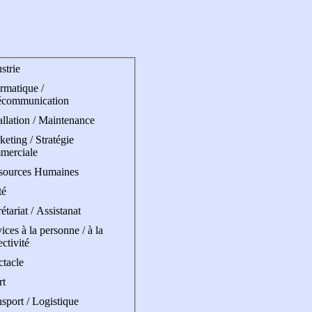
strie
rmatique /
écommunication
allation / Maintenance
eting / Stratégie
merciale
sources Humaines
té
étariat / Assistanat
ices à la personne / à la
ectivité
ctacle
rt
sport / Logistique