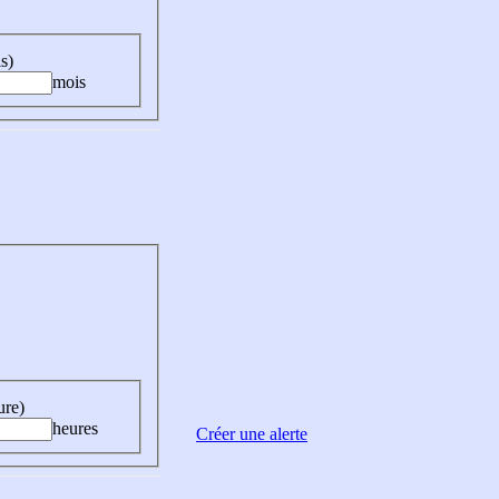
s)
mois
ure)
heures
Créer une alerte