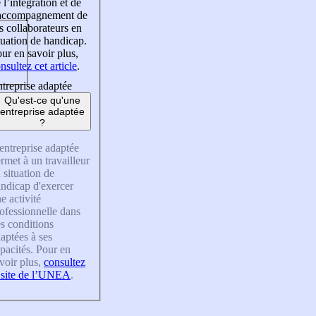
 l’intégration et de
’accompagnement de
s collaborateurs en
tuation de handicap.
ur en savoir plus,
nsultez cet article
.
treprise adaptée
Qu'est-ce qu'une
entreprise adaptée
?
entreprise adaptée
rmet à un travailleur
 situation de
ndicap d'exercer
e activité
ofessionnelle dans
s conditions
aptées à ses
pacités. Pour en
voir plus,
consultez
 site de l’UNEA
.