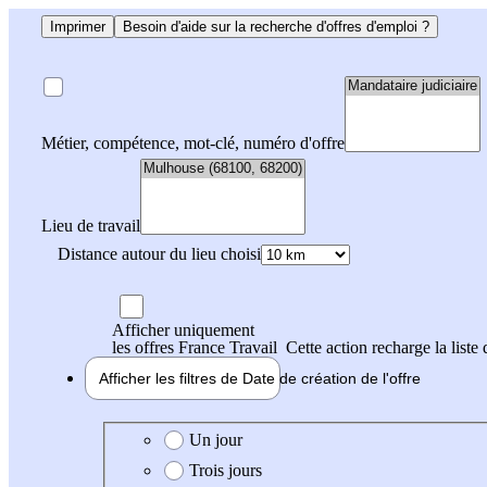
Imprimer
Besoin d'aide sur la recherche d'offres d'emploi ?
Métier, compétence, mot-clé, numéro d'offre
Lieu de travail
Distance autour du lieu choisi
Afficher uniquement
les offres France Travail
Cette action recharge la liste 
Afficher les filtres de
Date de création
de l'offre
Date de création de l'offre
Un jour
Trois jours