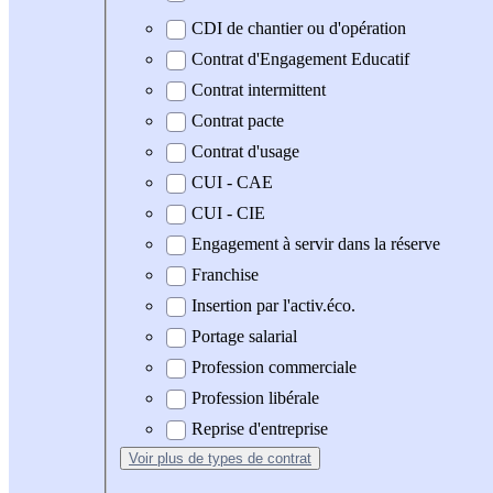
CDI de chantier ou d'opération
Contrat d'Engagement Educatif
Contrat intermittent
Contrat pacte
Contrat d'usage
CUI - CAE
CUI - CIE
Engagement à servir dans la réserve
Franchise
Insertion par l'activ.éco.
Portage salarial
Profession commerciale
Profession libérale
Reprise d'entreprise
Voir plus
de types de contrat