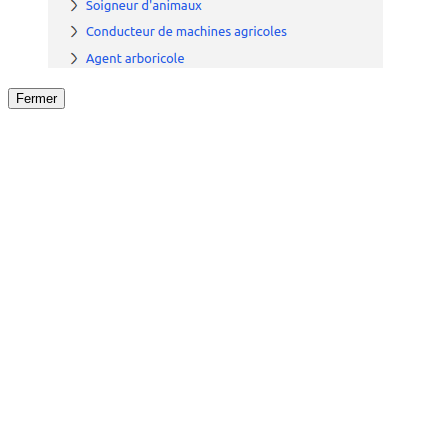
Fermer
Fermer
le détail de l'offre
/
Offre
sur
Offre précéden