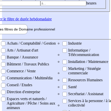
heures
er
le filtre de durée hebdomadaire
les filtres de
Domaine pro
fessionnel
ne professionel
Achats / Comptabilité / Gestion
Industrie
Arts / Artisanat d'art
Informatique /
Télécommunication
Banque / Assurance
Installation / Maintenance
Bâtiment / Travaux Publics
Marketing / Stratégie
Commerce / Vente
commerciale
Communication / Multimédia
Ressources Humaines
Conseil / Etudes
Santé
Direction d'entreprise
Secrétariat / Assistanat
Espaces verts et naturels /
Services à la personne / à l
Agriculture / Pêche / Soins aux
collectivité
animaux