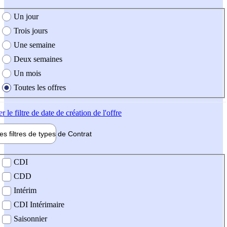
e création de l'offre
Un jour
Trois jours
Une semaine
Deux semaines
Un mois
Toutes les offres
er
le filtre de date de création de l'offre
les filtres de types de
Contrat
de contrat
CDI
CDD
Intérim
CDI Intérimaire
Saisonnier