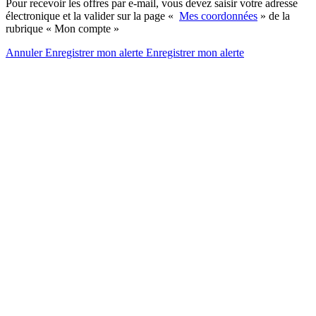
Pour recevoir les offres par e-mail, vous devez saisir votre adresse
électronique et la valider sur la page «
Mes coordonnées
» de la
rubrique « Mon compte »
Annuler
Enregistrer mon alerte
Enregistrer
mon alerte