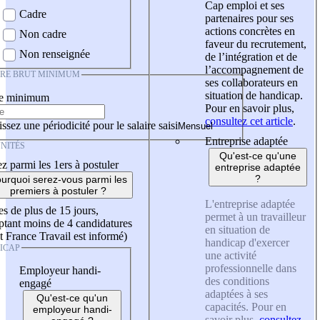
Cap emploi et ses
Cadre
partenaires pour ses
actions concrètes en
Non cadre
faveur du recrutement,
Non renseignée
de l’intégration et de
l’accompagnement de
IRE BRUT MINIMUM
ses collaborateurs en
situation de handicap.
re minimum
Pour en savoir plus,
consultez cet article
.
ssez une périodicité pour le salaire saisi
Entreprise adaptée
NITÉS
Qu'est-ce qu'une
z parmi les 1ers à postuler
entreprise adaptée
?
urquoi serez-vous parmi les
premiers à postuler ?
L'entreprise adaptée
es de plus de 15 jours,
permet à un travailleur
tant moins de 4 candidatures
en situation de
t France Travail est informé)
handicap d'exercer
ICAP
une activité
professionnelle dans
Employeur handi-
des conditions
engagé
adaptées à ses
Qu'est-ce qu'un
capacités. Pour en
employeur handi-
savoir plus,
consultez