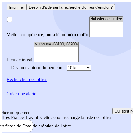
Imprimer
Besoin d'aide sur la recherche d'offres d'emploi ?
Métier, compétence, mot-clé, numéro d'offre
Lieu de travail
Distance autour du lieu choisi
Rechercher
des offres
Créer une alerte
Qui sont n
icher uniquement
 offres France Travail
Cette action recharge la liste des offres
les filtres de
Date de création
de l'offre