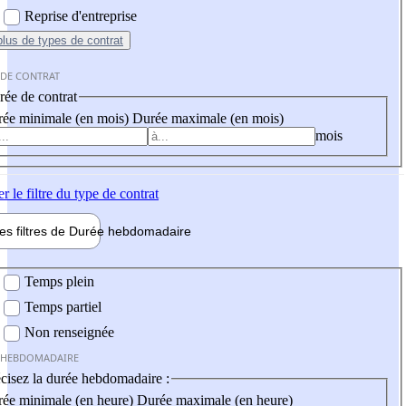
Reprise d'entreprise
plus
de types de contrat
 DE CONTRAT
ée de contrat
ée minimale (en mois)
Durée maximale (en mois)
mois
er
le filtre du type de contrat
les filtres de
Durée hebdo
madaire
 hebdomadaire
Temps plein
Temps partiel
Non renseignée
 HEBDOMADAIRE
cisez la durée hebdomadaire :
ée minimale (en heure)
Durée maximale (en heure)