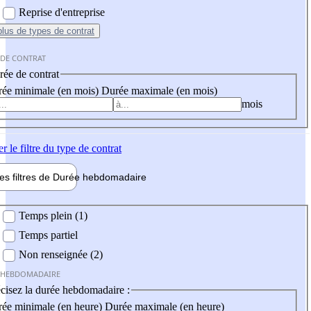
Reprise d'entreprise
plus
de types de contrat
 DE CONTRAT
ée de contrat
ée minimale (en mois)
Durée maximale (en mois)
mois
er
le filtre du type de contrat
les filtres de
Durée hebdo
madaire
 hebdomadaire
Temps plein (1)
Temps partiel
Non renseignée (2)
 HEBDOMADAIRE
cisez la durée hebdomadaire :
ée minimale (en heure)
Durée maximale (en heure)