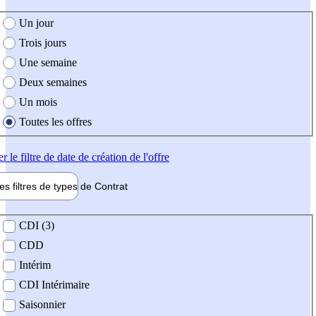
e création de l'offre
Un jour
Trois jours
Une semaine
Deux semaines
Un mois
Toutes les offres
er
le filtre de date de création de l'offre
les filtres de types de
Contrat
de contrat
CDI (3)
CDD
Intérim
CDI Intérimaire
Saisonnier