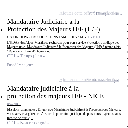
Ajouter cette offre à ma sélection
CDI
Temps plein
Mandataire Judiciaire à la
Protection des Majeurs H/F (H/F)
UNION DEPART ASSOCIATIONS FAMIL DES AM -
06 - NICE
L'UDAF des Alpes-Maritimes recherche pour son Service Protection Juridique des
Majeurs un.e "Mandataire Judiciaire à la Protection des Majeurs (H/F) à temps plein
! Après une phase d'intégration,...
CDI - Temps plein
Publié il y a 4 jours
Ajouter cette offre à ma sélection
CDI
Non renseigné
Mandataire judiciaire à la
protection des majeurs H/F - NICE
06 - NICE
Missions principales : En tant que Mandataire Judiciaire à la Protection des Majeurs,
vous serez chargé(e) de : Assurer la protection juridique de personnes majeures sous
mesure de tutelle,...
CDI - Non renseigné