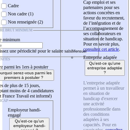
Cap emploi et ses
Cadre
partenaires pour ses
actions concrètes en
Non cadre (1)
faveur du recrutement,
Non renseignée (2)
de l’intégration et de
l’accompagnement de
IRE BRUT MINIMUM
ses collaborateurs en
situation de handicap.
re minimum
Pour en savoir plus,
consultez cet article
.
ssez une périodicité pour le salaire saisi
Entreprise adaptée
NITÉS
Qu'est-ce qu'une
z parmi les 1ers à postuler
entreprise adaptée
?
urquoi serez-vous parmi les
premiers à postuler ?
L'entreprise adaptée
es de plus de 15 jours,
permet à un travailleur
tant moins de 4 candidatures
en situation de
t France Travail est informé)
handicap d'exercer
ICAP
une activité
professionnelle dans
Employeur handi-
des conditions
engagé
adaptées à ses
Qu'est-ce qu'un
capacités. Pour en
employeur handi-
savoir plus,
consultez