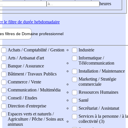
heures
er
le filtre de durée hebdomadaire
les filtres de
Domaine pro
fessionnel
ne professionel
Achats / Comptabilité / Gestion
Industrie
Arts / Artisanat d'art
Informatique /
Télécommunication
Banque / Assurance
Installation / Maintenance
Bâtiment / Travaux Publics
Marketing / Stratégie
Commerce / Vente
commerciale
Communication / Multimédia
Ressources Humaines
Conseil / Etudes
Santé
Direction d'entreprise
Secrétariat / Assistanat
Espaces verts et naturels /
Services à la personne / à l
Agriculture / Pêche / Soins aux
collectivité (3)
animaux