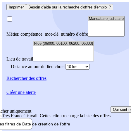
Imprimer
Besoin d'aide sur la recherche d'offres d'emploi ?
Métier, compétence, mot-clé, numéro d'offre
Lieu de travail
Distance autour du lieu choisi
Rechercher
des offres
Créer une alerte
Qui sont n
icher uniquement
 offres France Travail
Cette action recharge la liste des offres
les filtres de
Date de création
de l'offre