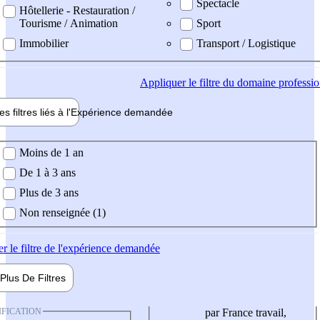
Spectacle
Hôtellerie - Restauration /
Tourisme / Animation
Sport
Immobilier
Transport / Logistique
Appliquer
le filtre du domaine professi
es filtres liés à l'
Expérience
demandée
ience demandée
Moins de 1 an
De 1 à 3 ans
Plus de 3 ans
Non renseignée (1)
er
le filtre de l'expérience demandée
Plus De
Filtres
IFICATION
par France travail,