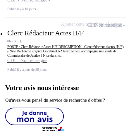
Publié il y a 16 jours
Ajouter cette offre à ma sélection
CDI
Non renseigné
Clerc Rédacteur Actes H/F
06 - NICE
POSTE : Clerc Rédacteur Actes H/F DESCRIPTION : Clerc rédacteur d'actes (H/F)
- Nice Recherche urgente Le cabinet AZ Recrutement accompagne une étude de
Commissaire de Justice à Nice dans le...
CDI - Non renseigné
Publié il y a plus de 30 jours
Votre avis nous intéresse
Qu'avez-vous pensé du service de recherche d'offres ?