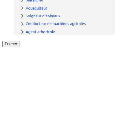
Fermer
Fermer
le détail de l'offre
/
Offre
sur
Offre précéden