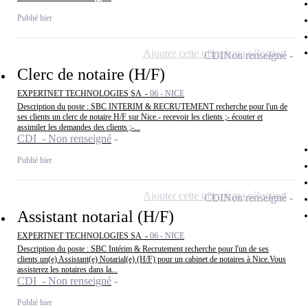
Publié hier
Ajouter cette offre à ma sélection
CDI
Non renseigné
Clerc de notaire (H/F)
EXPERTNET TECHNOLOGIES SA -
06 - NICE
Description du poste : SBC INTERIM & RECRUTEMENT recherche pour l'un de
ses clients un clerc de notaire H/F sur Nice.- recevoir les clients ;- écouter et
assimiler les demandes des clients ;-...
CDI - Non renseigné
Publié hier
Ajouter cette offre à ma sélection
CDI
Non renseigné
Assistant notarial (H/F)
EXPERTNET TECHNOLOGIES SA -
06 - NICE
Description du poste : SBC Intérim & Recrutement recherche pour l'un de ses
clients un(e) Assistant(e) Notarial(e) (H/F) pour un cabinet de notaires à Nice.Vous
assisterez les notaires dans la...
CDI - Non renseigné
Publié hier