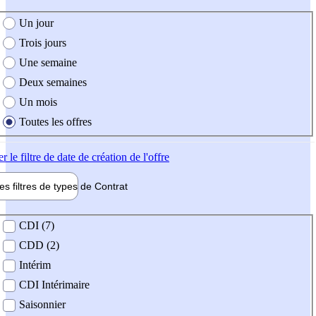
e création de l'offre
Un jour
Trois jours
Une semaine
Deux semaines
Un mois
Toutes les offres
er
le filtre de date de création de l'offre
les filtres de types de
Contrat
de contrat
CDI (7)
CDD (2)
Intérim
CDI Intérimaire
Saisonnier