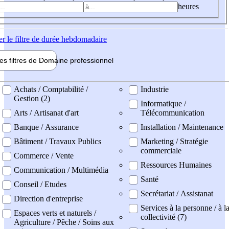
heures
er
le filtre de durée hebdomadaire
les filtres de
Domaine pro
fessionnel
ne professionel
Achats / Comptabilité /
Industrie
Gestion (2)
Informatique /
Arts / Artisanat d'art
Télécommunication
Banque / Assurance
Installation / Maintenance
Bâtiment / Travaux Publics
Marketing / Stratégie
commerciale
Commerce / Vente
Ressources Humaines
Communication / Multimédia
Santé
Conseil / Etudes
Secrétariat / Assistanat
Direction d'entreprise
Services à la personne / à l
Espaces verts et naturels /
collectivité (7)
Agriculture / Pêche / Soins aux