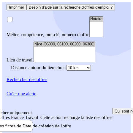
Imprimer
Besoin d'aide sur la recherche d'offres d'emploi ?
Métier, compétence, mot-clé, numéro d'offre
Lieu de travail
Distance autour du lieu choisi
Rechercher
des offres
Créer une alerte
Qui sont n
icher uniquement
 offres France Travail
Cette action recharge la liste des offres
les filtres de
Date de création
de l'offre