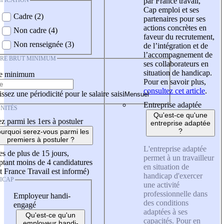
IFICATION
par France travail,
Cap emploi et ses
Cadre (2)
partenaires pour ses
actions concrètes en
Non cadre (4)
faveur du recrutement,
Non renseignée (3)
de l’intégration et de
l’accompagnement de
IRE BRUT MINIMUM
ses collaborateurs en
situation de handicap.
re minimum
Pour en savoir plus,
consultez cet article
.
ssez une périodicité pour le salaire saisi
Entreprise adaptée
NITÉS
Qu'est-ce qu'une
z parmi les 1ers à postuler
entreprise adaptée
?
urquoi serez-vous parmi les
premiers à postuler ?
L'entreprise adaptée
es de plus de 15 jours,
permet à un travailleur
tant moins de 4 candidatures
en situation de
t France Travail est informé)
handicap d'exercer
ICAP
une activité
professionnelle dans
Employeur handi-
des conditions
engagé
adaptées à ses
Qu'est-ce qu'un
capacités. Pour en
employeur handi-