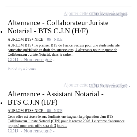
Ajouter cette offre à ma sélection
CDD
Non renseigné
Alternance - Collaborateur Juriste
Notarial - BTS C.J.N (H/F)
AURLOM BTS+ NICE -
06 - NICE
AURLOM BTS+, le premier BTS de France, recrute pour une étude notariale
partenaire spécialisée en droit des successions, 4 alternants pour un poste de
Collaborateur Juriste Notarial, dans le cadre...
CDD - Non renseigné
Publié il y a 2 jours
Ajouter cette offre à ma sélection
CDD
Non renseigné
Alternance - Assistant Notarial -
BTS C.J.N (H/F)
AURLOM BTS+ NICE -
06 - NICE
Cette offre est réservée aux étudiants envisageant la préparation d'un BTS
Collaborateur Juriste Notarial (CJN) pour la rentrée 2026. Le rythme d'alternance
proposé pour cette offre sera de 3 jours...
CDD - Non renseigné