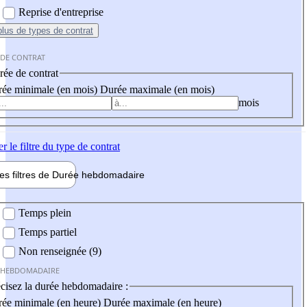
Reprise d'entreprise
plus
de types de contrat
 DE CONTRAT
ée de contrat
ée minimale (en mois)
Durée maximale (en mois)
mois
er
le filtre du type de contrat
les filtres de
Durée hebdo
madaire
 hebdomadaire
Temps plein
Temps partiel
Non renseignée (9)
 HEBDOMADAIRE
cisez la durée hebdomadaire :
ée minimale (en heure)
Durée maximale (en heure)