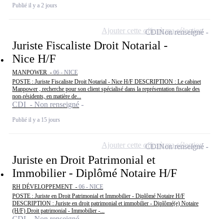
Publié il y a 2 jours
Ajouter cette offre à ma sélection
CDI
Non renseigné
Juriste Fiscaliste Droit Notarial -
Nice H/F
MANPOWER -
06 - NICE
POSTE : Juriste Fiscaliste Droit Notarial - Nice H/F DESCRIPTION : Le cabinet
Manpower , recherche pour son client spécialisé dans la représentation fiscale des
non-résidents, en matière de...
CDI - Non renseigné
Publié il y a 15 jours
Ajouter cette offre à ma sélection
CDI
Non renseigné
Juriste en Droit Patrimonial et
Immobilier - Diplômé Notaire H/F
RH DÉVELOPPEMENT -
06 - NICE
POSTE : Juriste en Droit Patrimonial et Immobilier - Diplômé Notaire H/F
DESCRIPTION : Juriste en droit patrimonial et immobilier - Diplômé(e) Notaire
(H/F) Droit patrimonial - Immobilier -...
CDI - Non renseigné