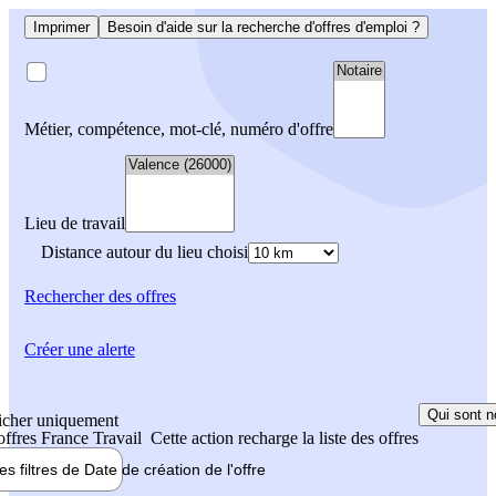
Imprimer
Besoin d'aide sur la recherche d'offres d'emploi ?
Métier, compétence, mot-clé, numéro d'offre
Lieu de travail
Distance autour du lieu choisi
Rechercher
des offres
Créer une alerte
Qui sont n
icher uniquement
 offres France Travail
Cette action recharge la liste des offres
les filtres de
Date de création
de l'offre