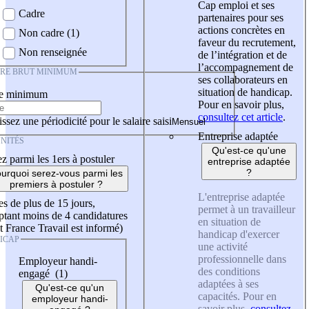
Cap emploi et ses
Cadre
partenaires pour ses
actions concrètes en
Non cadre (1)
faveur du recrutement,
Non renseignée
de l’intégration et de
l’accompagnement de
IRE BRUT MINIMUM
ses collaborateurs en
situation de handicap.
re minimum
Pour en savoir plus,
consultez cet article
.
ssez une périodicité pour le salaire saisi
Entreprise adaptée
NITÉS
Qu'est-ce qu'une
z parmi les 1ers à postuler
entreprise adaptée
?
urquoi serez-vous parmi les
premiers à postuler ?
L'entreprise adaptée
es de plus de 15 jours,
permet à un travailleur
tant moins de 4 candidatures
en situation de
t France Travail est informé)
handicap d'exercer
ICAP
une activité
professionnelle dans
Employeur handi-
des conditions
engagé (1)
adaptées à ses
Qu'est-ce qu'un
capacités. Pour en
employeur handi-
savoir plus,
consultez