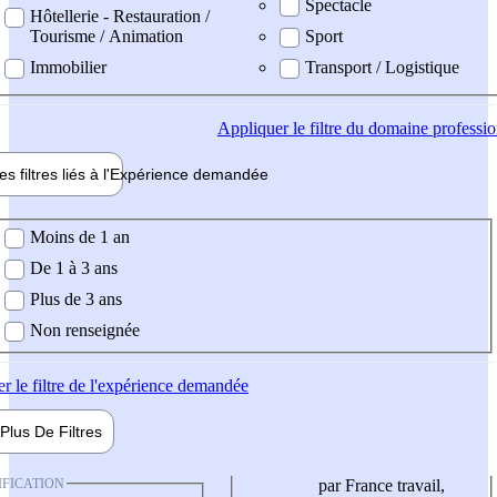
Spectacle
Hôtellerie - Restauration /
Tourisme / Animation
Sport
Immobilier
Transport / Logistique
Appliquer
le filtre du domaine professi
es filtres liés à l'
Expérience
demandée
ience demandée
Moins de 1 an
De 1 à 3 ans
Plus de 3 ans
Non renseignée
er
le filtre de l'expérience demandée
Plus De
Filtres
IFICATION
par France travail,