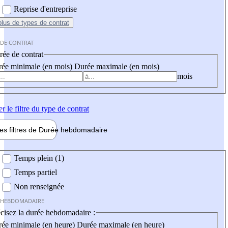
Reprise d'entreprise
plus
de types de contrat
 DE CONTRAT
ée de contrat
ée minimale (en mois)
Durée maximale (en mois)
mois
er
le filtre du type de contrat
les filtres de
Durée hebdo
madaire
 hebdomadaire
Temps plein (1)
Temps partiel
Non renseignée
 HEBDOMADAIRE
cisez la durée hebdomadaire :
ée minimale (en heure)
Durée maximale (en heure)