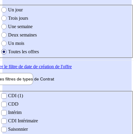
e création de l'offre
Un jour
Trois jours
Une semaine
Deux semaines
Un mois
Toutes les offres
er
le filtre de date de création de l'offre
les filtres de types de
Contrat
de contrat
CDI (1)
CDD
Intérim
CDI Intérimaire
Saisonnier