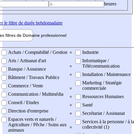
heures
er
le filtre de durée hebdomadaire
les filtres de
Domaine pro
fessionnel
ne professionel
Achats / Comptabilité / Gestion
Industrie
Arts / Artisanat d'art
Informatique /
Télécommunication
Banque / Assurance
Installation / Maintenance
Bâtiment / Travaux Publics
Marketing / Stratégie
Commerce / Vente
commerciale
Communication / Multimédia
Ressources Humaines
Conseil / Etudes
Santé
Direction d'entreprise
Secrétariat / Assistanat
Espaces verts et naturels /
Services à la personne / à l
Agriculture / Pêche / Soins aux
collectivité (1)
animaux