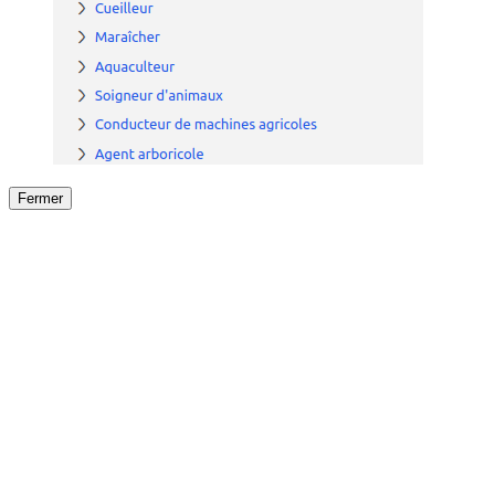
Fermer
Fermer
le détail de l'offre
/
Offre
sur
Offre précéden