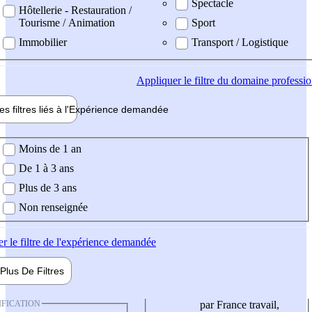
Spectacle
Hôtellerie - Restauration /
Tourisme / Animation
Sport
Immobilier
Transport / Logistique
Appliquer
le filtre du domaine professi
es filtres liés à l'
Expérience
demandée
ience demandée
Moins de 1 an
De 1 à 3 ans
Plus de 3 ans
Non renseignée
er
le filtre de l'expérience demandée
Plus De
Filtres
IFICATION
par France travail,