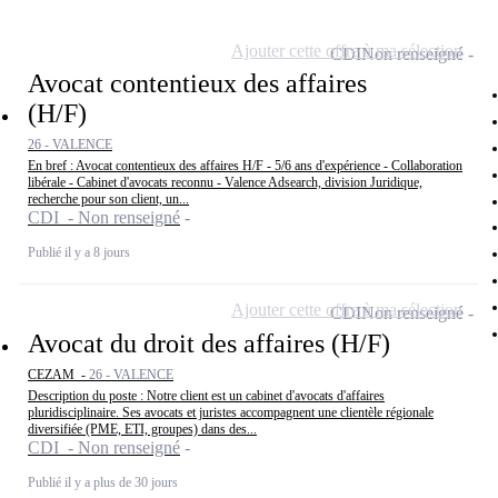
Ajouter cette offre à ma sélection
CDI
Non renseigné
Avocat contentieux des affaires
(H/F)
26 - VALENCE
En bref : Avocat contentieux des affaires H/F - 5/6 ans d'expérience - Collaboration
libérale - Cabinet d'avocats reconnu - Valence Adsearch, division Juridique,
recherche pour son client, un...
CDI - Non renseigné
Publié il y a 8 jours
Ajouter cette offre à ma sélection
CDI
Non renseigné
Avocat du droit des affaires (H/F)
CEZAM -
26 - VALENCE
Description du poste : Notre client est un cabinet d'avocats d'affaires
pluridisciplinaire. Ses avocats et juristes accompagnent une clientèle régionale
diversifiée (PME, ETI, groupes) dans des...
CDI - Non renseigné
Publié il y a plus de 30 jours