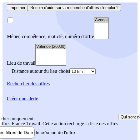
Imprimer
Besoin d'aide sur la recherche d'offres d'emploi ?
Métier, compétence, mot-clé, numéro d'offre
Lieu de travail
Distance autour du lieu choisi
Rechercher
des offres
Créer une alerte
Qui sont n
icher uniquement
 offres France Travail
Cette action recharge la liste des offres
les filtres de
Date de création
de l'offre