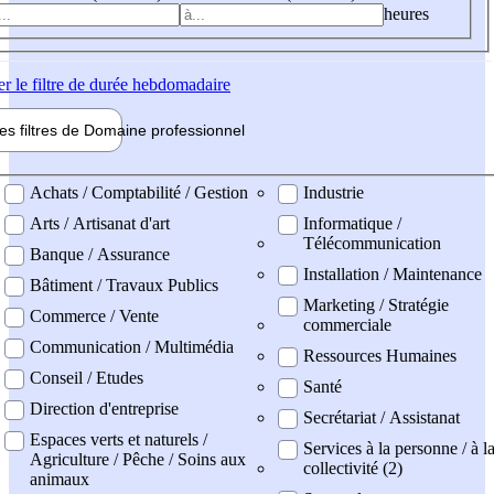
heures
er
le filtre de durée hebdomadaire
les filtres de
Domaine pro
fessionnel
ne professionel
Achats / Comptabilité / Gestion
Industrie
Arts / Artisanat d'art
Informatique /
Télécommunication
Banque / Assurance
Installation / Maintenance
Bâtiment / Travaux Publics
Marketing / Stratégie
Commerce / Vente
commerciale
Communication / Multimédia
Ressources Humaines
Conseil / Etudes
Santé
Direction d'entreprise
Secrétariat / Assistanat
Espaces verts et naturels /
Services à la personne / à l
Agriculture / Pêche / Soins aux
collectivité (2)
animaux