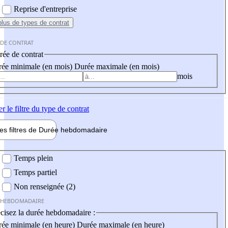
Reprise d'entreprise
plus
de types de contrat
 DE CONTRAT
ée de contrat
ée minimale (en mois)
Durée maximale (en mois)
mois
er
le filtre du type de contrat
les filtres de
Durée hebdo
madaire
 hebdomadaire
Temps plein
Temps partiel
Non renseignée (2)
 HEBDOMADAIRE
cisez la durée hebdomadaire :
ée minimale (en heure)
Durée maximale (en heure)