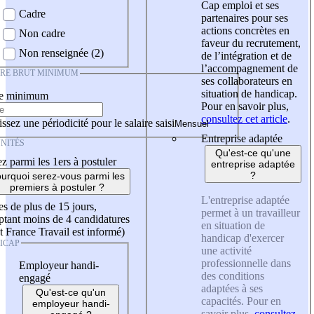
Cap emploi et ses
Cadre
partenaires pour ses
actions concrètes en
Non cadre
faveur du recrutement,
Non renseignée (2)
de l’intégration et de
l’accompagnement de
IRE BRUT MINIMUM
ses collaborateurs en
situation de handicap.
re minimum
Pour en savoir plus,
consultez cet article
.
ssez une périodicité pour le salaire saisi
Entreprise adaptée
NITÉS
Qu'est-ce qu'une
z parmi les 1ers à postuler
entreprise adaptée
?
urquoi serez-vous parmi les
premiers à postuler ?
L'entreprise adaptée
es de plus de 15 jours,
permet à un travailleur
tant moins de 4 candidatures
en situation de
t France Travail est informé)
handicap d'exercer
ICAP
une activité
professionnelle dans
Employeur handi-
des conditions
engagé
adaptées à ses
Qu'est-ce qu'un
capacités. Pour en
employeur handi-
savoir plus,
consultez