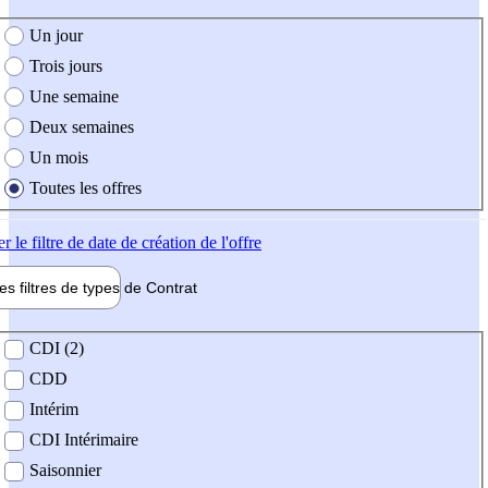
e création de l'offre
Un jour
Trois jours
Une semaine
Deux semaines
Un mois
Toutes les offres
er
le filtre de date de création de l'offre
les filtres de types de
Contrat
de contrat
CDI (2)
CDD
Intérim
CDI Intérimaire
Saisonnier