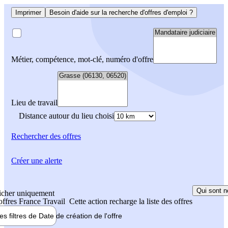
Imprimer
Besoin d'aide sur la recherche d'offres d'emploi ?
Métier, compétence, mot-clé, numéro d'offre
Lieu de travail
Distance autour du lieu choisi
Rechercher
des offres
Créer une alerte
Qui sont n
icher uniquement
 offres France Travail
Cette action recharge la liste des offres
les filtres de
Date de création
de l'offre