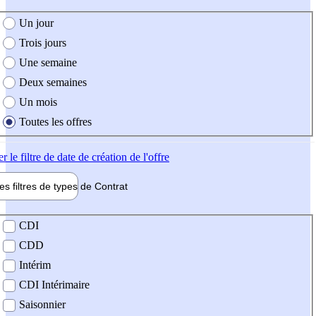
e création de l'offre
Un jour
Trois jours
Une semaine
Deux semaines
Un mois
Toutes les offres
er
le filtre de date de création de l'offre
les filtres de types de
Contrat
de contrat
CDI
CDD
Intérim
CDI Intérimaire
Saisonnier