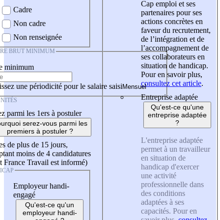
Cap emploi et ses
Cadre
partenaires pour ses
actions concrètes en
Non cadre
faveur du recrutement,
Non renseignée
de l’intégration et de
l’accompagnement de
IRE BRUT MINIMUM
ses collaborateurs en
situation de handicap.
re minimum
Pour en savoir plus,
consultez cet article
.
ssez une périodicité pour le salaire saisi
Entreprise adaptée
NITÉS
Qu'est-ce qu'une
z parmi les 1ers à postuler
entreprise adaptée
?
urquoi serez-vous parmi les
premiers à postuler ?
L'entreprise adaptée
es de plus de 15 jours,
permet à un travailleur
tant moins de 4 candidatures
en situation de
t France Travail est informé)
handicap d'exercer
ICAP
une activité
professionnelle dans
Employeur handi-
des conditions
engagé
adaptées à ses
Qu'est-ce qu'un
capacités. Pour en
employeur handi-
savoir plus,
consultez