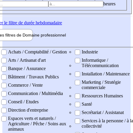
heures
er
le filtre de durée hebdomadaire
les filtres de
Domaine pro
fessionnel
ne professionel
Achats / Comptabilité / Gestion
Industrie
Arts / Artisanat d'art
Informatique /
Télécommunication
Banque / Assurance
Installation / Maintenance
Bâtiment / Travaux Publics
Marketing / Stratégie
Commerce / Vente
commerciale
Communication / Multimédia
Ressources Humaines
Conseil / Etudes
Santé
Direction d'entreprise
Secrétariat / Assistanat
Espaces verts et naturels /
Services à la personne / à l
Agriculture / Pêche / Soins aux
collectivité
animaux