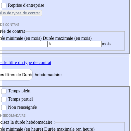
Reprise d'entreprise
plus
de types de contrat
 DE CONTRAT
ée de contrat
ée minimale (en mois)
Durée maximale (en mois)
mois
er
le filtre du type de contrat
les filtres de
Durée hebdo
madaire
 hebdomadaire
Temps plein
Temps partiel
Non renseignée
 HEBDOMADAIRE
cisez la durée hebdomadaire :
ée minimale (en heure)
Durée maximale (en heure)