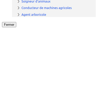
Fermer
Fermer
le détail de l'offre
/
Offre
sur
Offre précéden