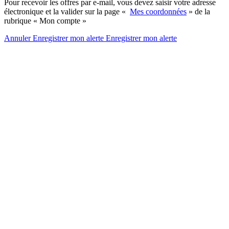
Pour recevoir les offres par e-mail, vous devez saisir votre adresse
électronique et la valider sur la page «
Mes coordonnées
» de la
rubrique « Mon compte »
Annuler
Enregistrer mon alerte
Enregistrer
mon alerte