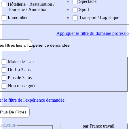
Spectacle
Hôtellerie - Restauration /
Tourisme / Animation
Sport
Immobilier
Transport / Logistique
Appliquer
le filtre du domaine professi
es filtres liés à l'
Expérience
demandée
ience demandée
Moins de 1 an
De 1 à 3 ans
Plus de 3 ans
Non renseignée
er
le filtre de l'expérience demandée
Plus De
Filtres
IFICATION
par France travail,