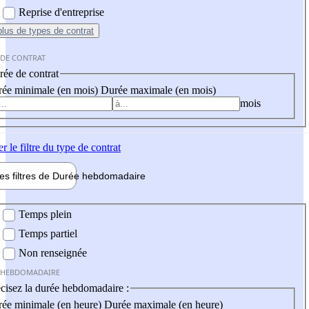
Reprise d'entreprise
plus
de types de contrat
 DE CONTRAT
ée de contrat
ée minimale (en mois)
Durée maximale (en mois)
mois
er
le filtre du type de contrat
les filtres de
Durée hebdo
madaire
 hebdomadaire
Temps plein
Temps partiel
Non renseignée
 HEBDOMADAIRE
cisez la durée hebdomadaire :
ée minimale (en heure)
Durée maximale (en heure)