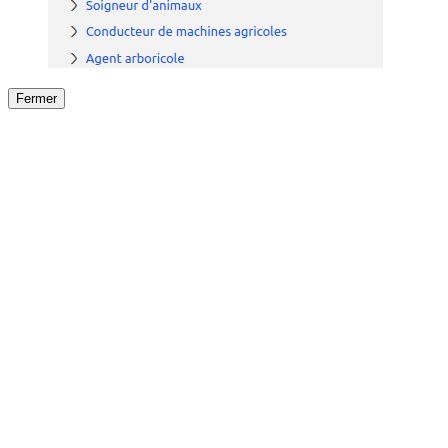
Fermer
Fermer
le détail de l'offre
/
Offre
sur
Offre précéden