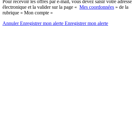
Pour recevoir les offres par e-mail, vous devez saisir votre adresse
électronique et la valider sur la page «
Mes coordonnées
» de la
rubrique « Mon compte »
Annuler
Enregistrer mon alerte
Enregistrer
mon alerte