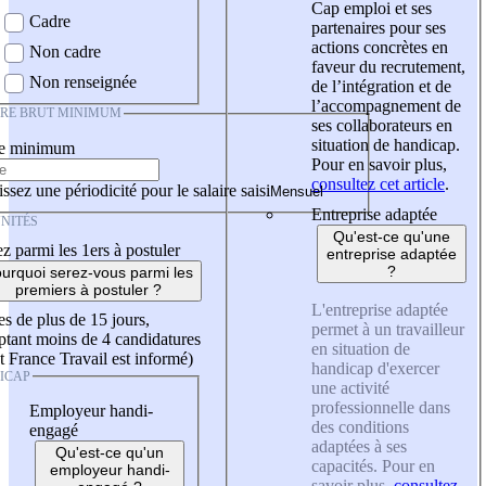
Cap emploi et ses
Cadre
partenaires pour ses
actions concrètes en
Non cadre
faveur du recrutement,
Non renseignée
de l’intégration et de
l’accompagnement de
IRE BRUT MINIMUM
ses collaborateurs en
situation de handicap.
re minimum
Pour en savoir plus,
consultez cet article
.
ssez une périodicité pour le salaire saisi
Entreprise adaptée
NITÉS
Qu'est-ce qu'une
z parmi les 1ers à postuler
entreprise adaptée
?
urquoi serez-vous parmi les
premiers à postuler ?
L'entreprise adaptée
es de plus de 15 jours,
permet à un travailleur
tant moins de 4 candidatures
en situation de
t France Travail est informé)
handicap d'exercer
ICAP
une activité
professionnelle dans
Employeur handi-
des conditions
engagé
adaptées à ses
Qu'est-ce qu'un
capacités. Pour en
employeur handi-
savoir plus,
consultez