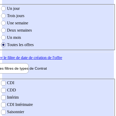
e création de l'offre
Un jour
Trois jours
Une semaine
Deux semaines
Un mois
Toutes les offres
er
le filtre de date de création de l'offre
les filtres de types de
Contrat
de contrat
CDI
CDD
Intérim
CDI Intérimaire
Saisonnier