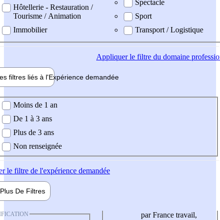
Spectacle
Hôtellerie - Restauration /
Tourisme / Animation
Sport
Immobilier
Transport / Logistique
Appliquer
le filtre du domaine professi
es filtres liés à l'
Expérience
demandée
ience demandée
Moins de 1 an
De 1 à 3 ans
Plus de 3 ans
Non renseignée
er
le filtre de l'expérience demandée
Plus De
Filtres
IFICATION
par France travail,