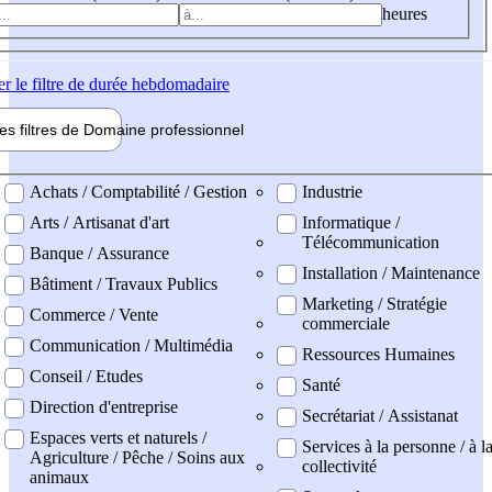
heures
er
le filtre de durée hebdomadaire
les filtres de
Domaine pro
fessionnel
ne professionel
Achats / Comptabilité / Gestion
Industrie
Arts / Artisanat d'art
Informatique /
Télécommunication
Banque / Assurance
Installation / Maintenance
Bâtiment / Travaux Publics
Marketing / Stratégie
Commerce / Vente
commerciale
Communication / Multimédia
Ressources Humaines
Conseil / Etudes
Santé
Direction d'entreprise
Secrétariat / Assistanat
Espaces verts et naturels /
Services à la personne / à l
Agriculture / Pêche / Soins aux
collectivité
animaux