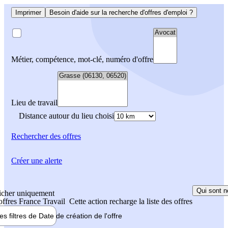
Imprimer
Besoin d'aide sur la recherche d'offres d'emploi ?
Métier, compétence, mot-clé, numéro d'offre
Lieu de travail
Distance autour du lieu choisi
Rechercher
des offres
Créer une alerte
Qui sont n
icher uniquement
 offres France Travail
Cette action recharge la liste des offres
les filtres de
Date de création
de l'offre