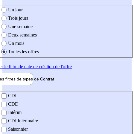
e création de l'offre
Un jour
Trois jours
Une semaine
Deux semaines
Un mois
Toutes les offres
er
le filtre de date de création de l'offre
les filtres de types de
Contrat
de contrat
CDI
CDD
Intérim
CDI Intérimaire
Saisonnier