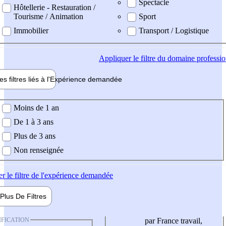
Spectacle
Hôtellerie - Restauration /
Tourisme / Animation
Sport
Immobilier
Transport / Logistique
Appliquer
le filtre du domaine professi
es filtres liés à l'
Expérience
demandée
ience demandée
Moins de 1 an
De 1 à 3 ans
Plus de 3 ans
Non renseignée
er
le filtre de l'expérience demandée
Plus De
Filtres
IFICATION
par France travail,