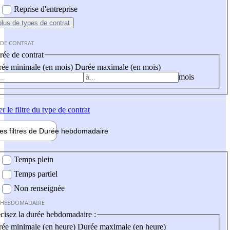
Reprise d'entreprise
plus
de types de contrat
 DE CONTRAT
ée de contrat
ée minimale (en mois)
Durée maximale (en mois)
mois
er
le filtre du type de contrat
les filtres de
Durée hebdo
madaire
 hebdomadaire
Temps plein
Temps partiel
Non renseignée
 HEBDOMADAIRE
cisez la durée hebdomadaire :
ée minimale (en heure)
Durée maximale (en heure)