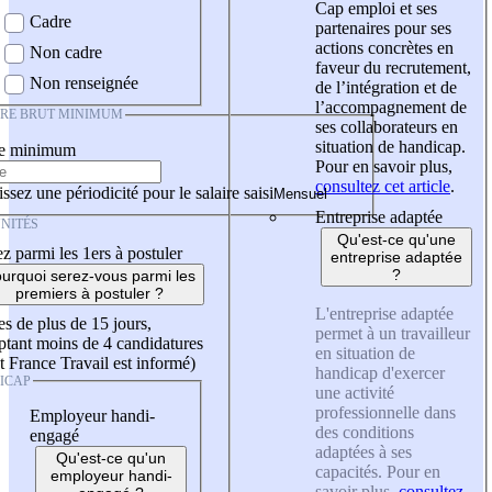
Cap emploi et ses
Cadre
partenaires pour ses
actions concrètes en
Non cadre
faveur du recrutement,
Non renseignée
de l’intégration et de
l’accompagnement de
IRE BRUT MINIMUM
ses collaborateurs en
situation de handicap.
re minimum
Pour en savoir plus,
consultez cet article
.
ssez une périodicité pour le salaire saisi
Entreprise adaptée
NITÉS
Qu'est-ce qu'une
z parmi les 1ers à postuler
entreprise adaptée
?
urquoi serez-vous parmi les
premiers à postuler ?
L'entreprise adaptée
es de plus de 15 jours,
permet à un travailleur
tant moins de 4 candidatures
en situation de
t France Travail est informé)
handicap d'exercer
ICAP
une activité
professionnelle dans
Employeur handi-
des conditions
engagé
adaptées à ses
Qu'est-ce qu'un
capacités. Pour en
employeur handi-
savoir plus,
consultez