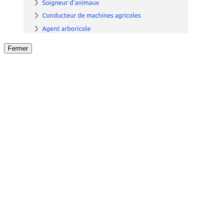
Fermer
Fermer
le détail de l'offre
/
Offre
sur
Offre précéden