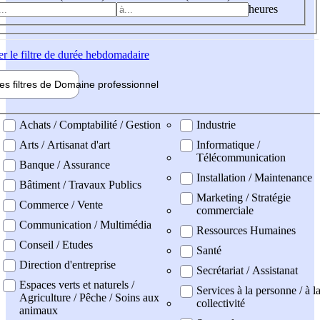
heures
er
le filtre de durée hebdomadaire
les filtres de
Domaine pro
fessionnel
ne professionel
Achats / Comptabilité / Gestion
Industrie
Arts / Artisanat d'art
Informatique /
Télécommunication
Banque / Assurance
Installation / Maintenance
Bâtiment / Travaux Publics
Marketing / Stratégie
Commerce / Vente
commerciale
Communication / Multimédia
Ressources Humaines
Conseil / Etudes
Santé
Direction d'entreprise
Secrétariat / Assistanat
Espaces verts et naturels /
Services à la personne / à l
Agriculture / Pêche / Soins aux
collectivité
animaux