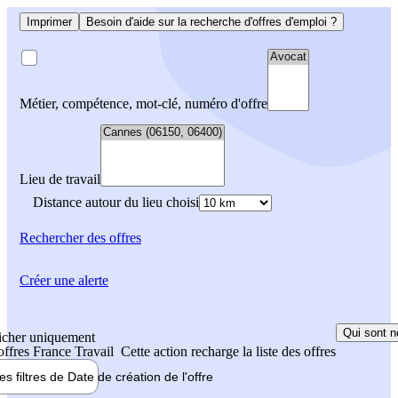
Imprimer
Besoin d'aide sur la recherche d'offres d'emploi ?
Métier, compétence, mot-clé, numéro d'offre
Lieu de travail
Distance autour du lieu choisi
Rechercher
des offres
Créer une alerte
Qui sont n
icher uniquement
 offres France Travail
Cette action recharge la liste des offres
les filtres de
Date de création
de l'offre