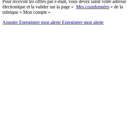
Pour recevoir les offres par e-mail, vous devez saisir votre adresse
électronique et la valider sur la page «
Mes coordonnées
» de la
rubrique « Mon compte »
Annuler
Enregistrer mon alerte
Enregistrer
mon alerte