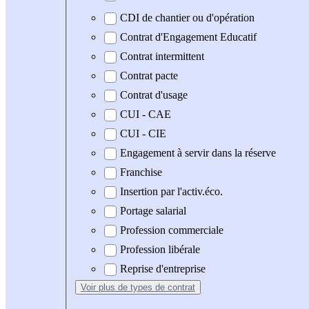
CDI de chantier ou d'opération
Contrat d'Engagement Educatif
Contrat intermittent
Contrat pacte
Contrat d'usage
CUI - CAE
CUI - CIE
Engagement à servir dans la réserve
Franchise
Insertion par l'activ.éco.
Portage salarial
Profession commerciale
Profession libérale
Reprise d'entreprise
Voir plus
de types de contrat