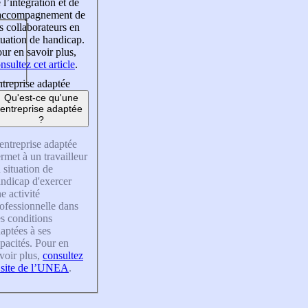
 l’intégration et de
’accompagnement de
s collaborateurs en
tuation de handicap.
ur en savoir plus,
nsultez cet article
.
treprise adaptée
Qu'est-ce qu'une
entreprise adaptée
?
entreprise adaptée
rmet à un travailleur
 situation de
ndicap d'exercer
e activité
ofessionnelle dans
s conditions
aptées à ses
pacités. Pour en
voir plus,
consultez
 site de l’UNEA
.