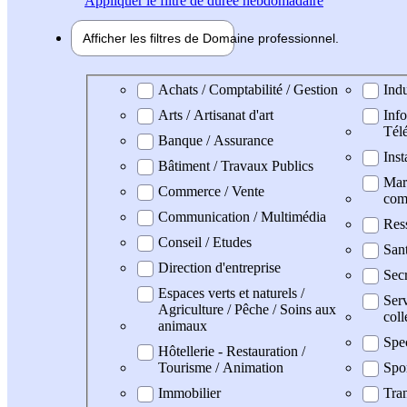
Appliquer
le filtre de durée hebdomadaire
Afficher les filtres de
Domaine pro
fessionnel
Domaine professionel
Achats / Comptabilité / Gestion
Indu
Arts / Artisanat d'art
Info
Tél
Banque / Assurance
Inst
Bâtiment / Travaux Publics
Mark
Commerce / Vente
com
Communication / Multimédia
Res
Conseil / Etudes
San
Direction d'entreprise
Secr
Espaces verts et naturels /
Serv
Agriculture / Pêche / Soins aux
coll
animaux
Spe
Hôtellerie - Restauration /
Tourisme / Animation
Spo
Immobilier
Tran