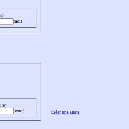
s)
mois
ure)
heures
Créer une alerte