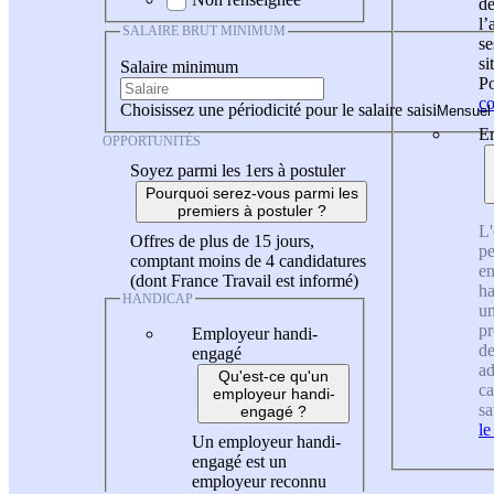
de
l
SALAIRE BRUT MINIMUM
se
si
Salaire minimum
Po
co
Choisissez une périodicité pour le salaire saisi
En
OPPORTUNITÉS
Soyez parmi les 1ers à postuler
Pourquoi serez-vous parmi les
premiers à postuler ?
L'
Offres de plus de 15 jours,
pe
comptant moins de 4 candidatures
en
(dont France Travail est informé)
ha
HANDICAP
un
pr
Employeur handi-
de
engagé
ad
Qu'est-ce qu'un
ca
employeur handi-
sa
engagé ?
le
Un employeur handi-
engagé est un
employeur reconnu