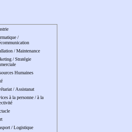
strie
rmatique /
écommunication
allation / Maintenance
eting / Stratégie
merciale
sources Humaines
té
étariat / Assistanat
ices à la personne / à la
ectivité
ctacle
rt
sport / Logistique