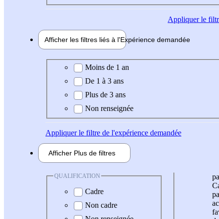
Appliquer
le fil
Afficher les filtres liés à l'
Expérience
demandée
Expérience demandée
Moins de 1 an
De 1 à 3 ans
Plus de 3 ans
Non renseignée
Appliquer
le filtre de l'expérience demandée
Afficher
Plus de
filtres
QUALIFICATION
pa
Ca
Cadre
pa
ac
Non cadre
fa
Non renseignée