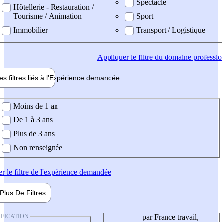
Spectacle
Hôtellerie - Restauration /
Tourisme / Animation
Sport
Immobilier
Transport / Logistique
Appliquer
le filtre du domaine professi
es filtres liés à l'
Expérience
demandée
ience demandée
Moins de 1 an
De 1 à 3 ans
Plus de 3 ans
Non renseignée
er
le filtre de l'expérience demandée
Plus De
Filtres
IFICATION
par France travail,