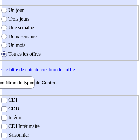
e création de l'offre
Un jour
Trois jours
Une semaine
Deux semaines
Un mois
Toutes les offres
er
le filtre de date de création de l'offre
les filtres de types de
Contrat
de contrat
CDI
CDD
Intérim
CDI Intérimaire
Saisonnier