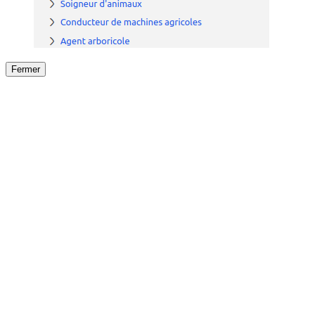
Fermer
Fermer
le détail de l'offre
/
Offre
sur
Offre précéden