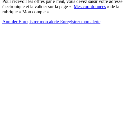
Pour recevoir les offres par e-mail, vous devez saisir votre adresse
électronique et la valider sur la page «
Mes coordonnées
» de la
rubrique « Mon compte »
Annuler
Enregistrer mon alerte
Enregistrer
mon alerte