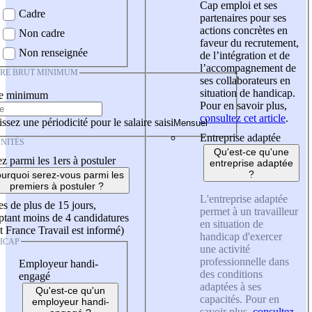
Cap emploi et ses
Cadre
partenaires pour ses
actions concrètes en
Non cadre
faveur du recrutement,
Non renseignée
de l’intégration et de
l’accompagnement de
IRE BRUT MINIMUM
ses collaborateurs en
situation de handicap.
re minimum
Pour en savoir plus,
consultez cet article
.
ssez une périodicité pour le salaire saisi
Entreprise adaptée
NITÉS
Qu'est-ce qu'une
z parmi les 1ers à postuler
entreprise adaptée
?
urquoi serez-vous parmi les
premiers à postuler ?
L'entreprise adaptée
es de plus de 15 jours,
permet à un travailleur
tant moins de 4 candidatures
en situation de
t France Travail est informé)
handicap d'exercer
ICAP
une activité
professionnelle dans
Employeur handi-
des conditions
engagé
adaptées à ses
Qu'est-ce qu'un
capacités. Pour en
employeur handi-
savoir plus,
consultez