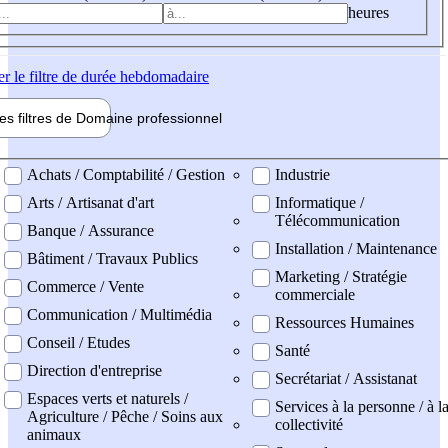
heures
er
le filtre de durée hebdomadaire
les filtres de
Domaine pro
fessionnel
ne professionel
Achats / Comptabilité / Gestion
Industrie
Arts / Artisanat d'art
Informatique /
Télécommunication
Banque / Assurance
Installation / Maintenance
Bâtiment / Travaux Publics
Marketing / Stratégie
Commerce / Vente
commerciale
Communication / Multimédia
Ressources Humaines
Conseil / Etudes
Santé
Direction d'entreprise
Secrétariat / Assistanat
Espaces verts et naturels /
Services à la personne / à l
Agriculture / Pêche / Soins aux
collectivité
animaux