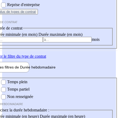
Reprise d'entreprise
plus
de types de contrat
 DE CONTRAT
ée de contrat
ée minimale (en mois)
Durée maximale (en mois)
mois
er
le filtre du type de contrat
les filtres de
Durée hebdo
madaire
 hebdomadaire
Temps plein
Temps partiel
Non renseignée
 HEBDOMADAIRE
cisez la durée hebdomadaire :
ée minimale (en heure)
Durée maximale (en heure)