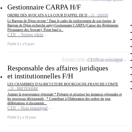
Gestionnaire CARPA H/F
ORDRE DES AVOCATS A LA COUR D'APPEL DE D -
21 - DIJON
Le Barreau de Dijon recrute ! Dans le cadre du renforcement de son équipe, le
Barreau de Dijon recherche un(e) Gestionnaire CARPA (Caisse des Règlements
Pécuniaires des Avocats). Poste basé à...
CDI - Temps plein
Publié il y a 9 jours
Ajouter cette offre à ma sélection
CDI
Non renseigné
Responsable des affaires juridiques
et institutionnelles F/H
LES CHAMBRES D'AGRICULTURE BOURGOGNE-FRANCHE-COMTE
-
21 - BRETENIÈRE
Animer la gouvernance régionale * Préparer et sécuriser les instances régionales et
les processus décisionnels ; * Contribuer à l'élaboration des ordres du jour,
délibérations et documents...
CDI - Non renseigné
Publié il y a 18 jours