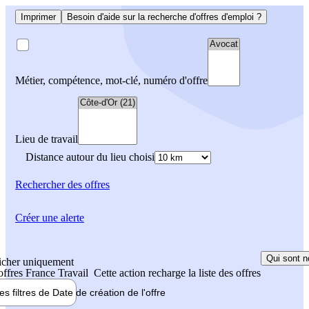
Imprimer
Besoin d'aide sur la recherche d'offres d'emploi ?
Métier, compétence, mot-clé, numéro d'offre
Lieu de travail
Distance autour du lieu choisi
Rechercher
des offres
Créer une alerte
Qui sont n
icher uniquement
 offres France Travail
Cette action recharge la liste des offres
les filtres de
Date de création
de l'offre