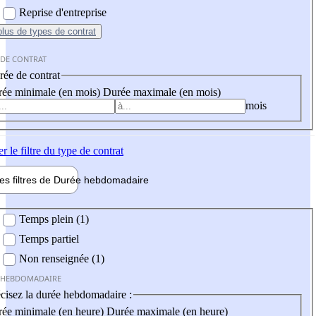
Reprise d'entreprise
plus
de types de contrat
 DE CONTRAT
ée de contrat
ée minimale (en mois)
Durée maximale (en mois)
mois
er
le filtre du type de contrat
les filtres de
Durée hebdo
madaire
 hebdomadaire
Temps plein (1)
Temps partiel
Non renseignée (1)
 HEBDOMADAIRE
cisez la durée hebdomadaire :
ée minimale (en heure)
Durée maximale (en heure)