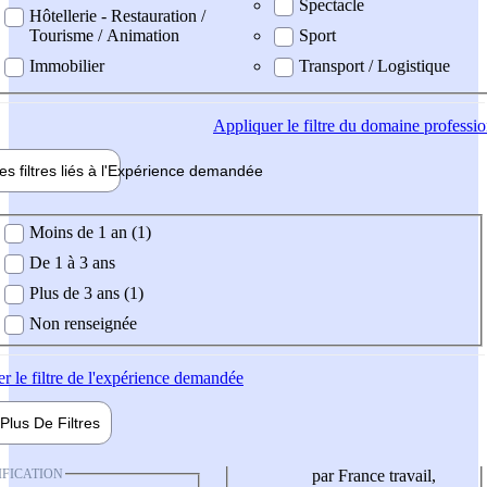
Spectacle
Hôtellerie - Restauration /
Tourisme / Animation
Sport
Immobilier
Transport / Logistique
Appliquer
le filtre du domaine professi
es filtres liés à l'
Expérience
demandée
ience demandée
Moins de 1 an (1)
De 1 à 3 ans
Plus de 3 ans (1)
Non renseignée
er
le filtre de l'expérience demandée
Plus De
Filtres
IFICATION
par France travail,