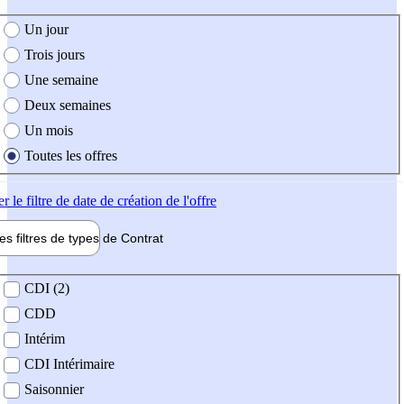
e création de l'offre
Un jour
Trois jours
Une semaine
Deux semaines
Un mois
Toutes les offres
er
le filtre de date de création de l'offre
les filtres de types de
Contrat
de contrat
CDI (2)
CDD
Intérim
CDI Intérimaire
Saisonnier