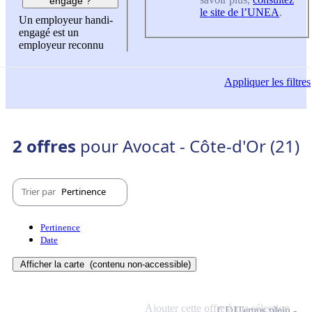
engagé ?
le site de l’UNEA
.
Un employeur handi-
engagé est un
employeur reconnu
Appliquer
les filtres
2 offres
pour Avocat - Côte-d'Or (21)
Trier par
Pertinence
Pertinence
Date
Afficher la carte
(contenu non-accessible)
Ajouter cette offre à ma sélection
CDI
Temps plein