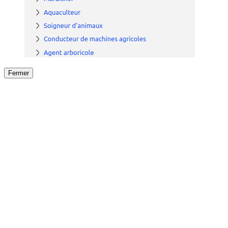
Fermer
Fermer
le détail de l'offre
/
Offre
sur
Offre précéden