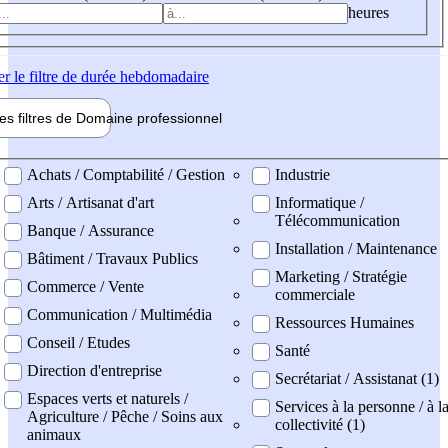
heures
er
le filtre de durée hebdomadaire
les filtres de
Domaine pro
fessionnel
ne professionel
Achats / Comptabilité / Gestion
Industrie
Arts / Artisanat d'art
Informatique /
Télécommunication
Banque / Assurance
Installation / Maintenance
Bâtiment / Travaux Publics
Marketing / Stratégie
Commerce / Vente
commerciale
Communication / Multimédia
Ressources Humaines
Conseil / Etudes
Santé
Direction d'entreprise
Secrétariat / Assistanat (1)
Espaces verts et naturels /
Services à la personne / à l
Agriculture / Pêche / Soins aux
collectivité (1)
animaux