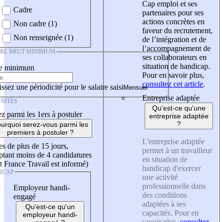
Cap emploi et ses
Cadre
partenaires pour ses
actions concrètes en
Non cadre (1)
faveur du recrutement,
Non renseignée (1)
de l’intégration et de
l’accompagnement de
IRE BRUT MINIMUM
ses collaborateurs en
situation de handicap.
re minimum
Pour en savoir plus,
consultez cet article
.
ssez une périodicité pour le salaire saisi
Entreprise adaptée
NITÉS
Qu'est-ce qu'une
z parmi les 1ers à postuler
entreprise adaptée
?
urquoi serez-vous parmi les
premiers à postuler ?
L'entreprise adaptée
es de plus de 15 jours,
permet à un travailleur
tant moins de 4 candidatures
en situation de
t France Travail est informé)
handicap d'exercer
ICAP
une activité
professionnelle dans
Employeur handi-
des conditions
engagé
adaptées à ses
Qu'est-ce qu'un
capacités. Pour en
employeur handi-
savoir plus,
consultez