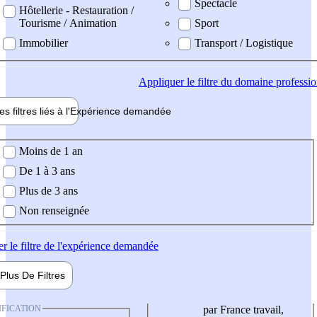
Spectacle
Hôtellerie - Restauration /
Tourisme / Animation
Sport
Immobilier
Transport / Logistique
Appliquer
le filtre du domaine professi
es filtres liés à l'
Expérience
demandée
ience demandée
Moins de 1 an
De 1 à 3 ans
Plus de 3 ans
Non renseignée
er
le filtre de l'expérience demandée
Plus De
Filtres
IFICATION
par France travail,