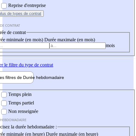
Reprise d'entreprise
plus
de types de contrat
 DE CONTRAT
ée de contrat
ée minimale (en mois)
Durée maximale (en mois)
mois
er
le filtre du type de contrat
les filtres de
Durée hebdo
madaire
 hebdomadaire
Temps plein
Temps partiel
Non renseignée
 HEBDOMADAIRE
cisez la durée hebdomadaire :
ée minimale (en heure)
Durée maximale (en heure)