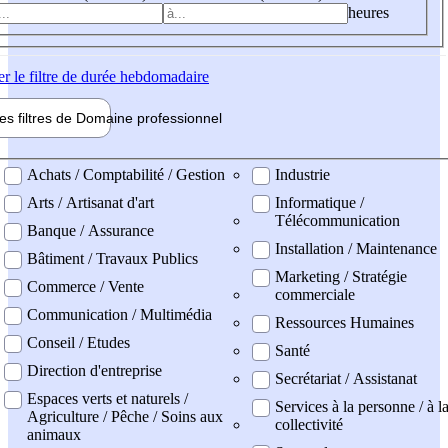
heures
er
le filtre de durée hebdomadaire
les filtres de
Domaine pro
fessionnel
ne professionel
Achats / Comptabilité / Gestion
Industrie
Arts / Artisanat d'art
Informatique /
Télécommunication
Banque / Assurance
Installation / Maintenance
Bâtiment / Travaux Publics
Marketing / Stratégie
Commerce / Vente
commerciale
Communication / Multimédia
Ressources Humaines
Conseil / Etudes
Santé
Direction d'entreprise
Secrétariat / Assistanat
Espaces verts et naturels /
Services à la personne / à l
Agriculture / Pêche / Soins aux
collectivité
animaux