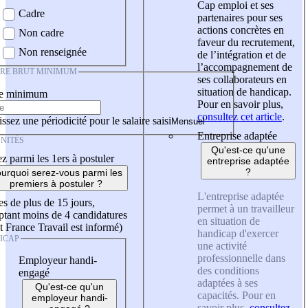
Cap emploi et ses
Cadre
partenaires pour ses
actions concrètes en
Non cadre
faveur du recrutement,
Non renseignée
de l’intégration et de
l’accompagnement de
IRE BRUT MINIMUM
ses collaborateurs en
situation de handicap.
re minimum
Pour en savoir plus,
consultez cet article
.
ssez une périodicité pour le salaire saisi
Entreprise adaptée
NITÉS
Qu'est-ce qu'une
z parmi les 1ers à postuler
entreprise adaptée
?
urquoi serez-vous parmi les
premiers à postuler ?
L'entreprise adaptée
es de plus de 15 jours,
permet à un travailleur
tant moins de 4 candidatures
en situation de
t France Travail est informé)
handicap d'exercer
ICAP
une activité
professionnelle dans
Employeur handi-
des conditions
engagé
adaptées à ses
Qu'est-ce qu'un
capacités. Pour en
employeur handi-
savoir plus,
consultez