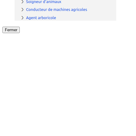
Fermer
Fermer
le détail de l'offre
/
Offre
sur
Offre précéden