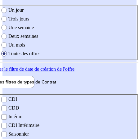
e création de l'offre
Un jour
Trois jours
Une semaine
Deux semaines
Un mois
Toutes les offres
er
le filtre de date de création de l'offre
les filtres de types de
Contrat
de contrat
CDI
CDD
Intérim
CDI Intérimaire
Saisonnier