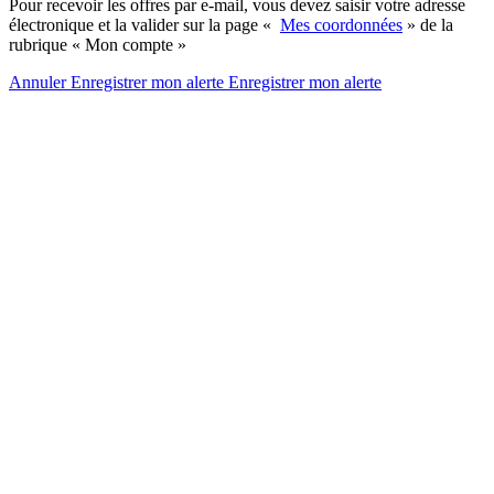
Pour recevoir les offres par e-mail, vous devez saisir votre adresse
électronique et la valider sur la page «
Mes coordonnées
» de la
rubrique « Mon compte »
Annuler
Enregistrer mon alerte
Enregistrer
mon alerte