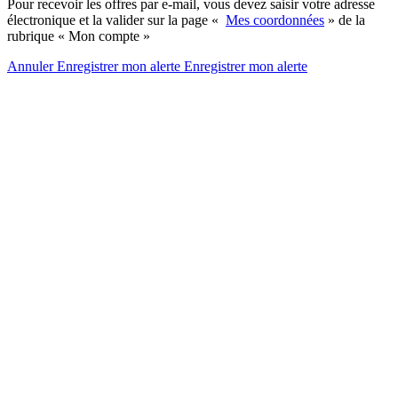
Pour recevoir les offres par e-mail, vous devez saisir votre adresse
électronique et la valider sur la page «
Mes coordonnées
» de la
rubrique « Mon compte »
Annuler
Enregistrer mon alerte
Enregistrer
mon alerte