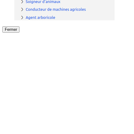
Fermer
Fermer
le détail de l'offre
/
Offre
sur
Offre précéden