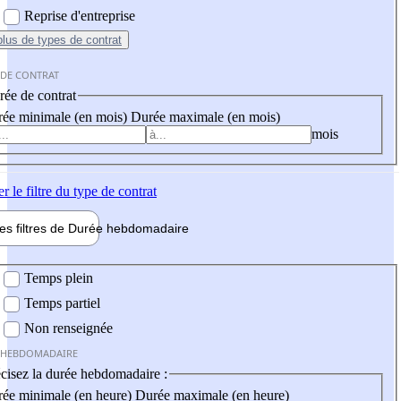
Reprise d'entreprise
plus
de types de contrat
 DE CONTRAT
ée de contrat
ée minimale (en mois)
Durée maximale (en mois)
mois
er
le filtre du type de contrat
les filtres de
Durée hebdo
madaire
 hebdomadaire
Temps plein
Temps partiel
Non renseignée
 HEBDOMADAIRE
cisez la durée hebdomadaire :
ée minimale (en heure)
Durée maximale (en heure)