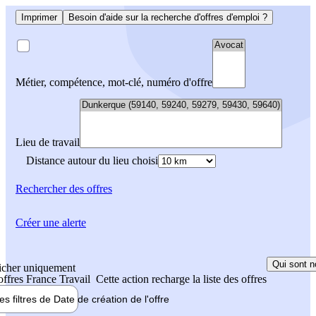
Imprimer
Besoin d'aide sur la recherche d'offres d'emploi ?
Métier, compétence, mot-clé, numéro d'offre
Lieu de travail
Distance autour du lieu choisi
Rechercher
des offres
Créer une alerte
Qui sont n
icher uniquement
 offres France Travail
Cette action recharge la liste des offres
les filtres de
Date de création
de l'offre