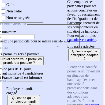
Cap emploi et ses
Cadre
partenaires pour ses
actions concrètes en
Non cadre
faveur du recrutement,
Non renseignée
de l’intégration et de
l’accompagnement de
IRE BRUT MINIMUM
ses collaborateurs en
situation de handicap.
re minimum
Pour en savoir plus,
consultez cet article
.
ssez une périodicité pour le salaire saisi
Entreprise adaptée
NITÉS
Qu'est-ce qu'une
z parmi les 1ers à postuler
entreprise adaptée
?
urquoi serez-vous parmi les
premiers à postuler ?
L'entreprise adaptée
es de plus de 15 jours,
permet à un travailleur
tant moins de 4 candidatures
en situation de
t France Travail est informé)
handicap d'exercer
ICAP
une activité
professionnelle dans
Employeur handi-
des conditions
engagé
adaptées à ses
Qu'est-ce qu'un
capacités. Pour en
employeur handi-
savoir plus,
consultez