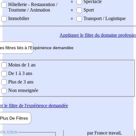
Spectacle
Hôtellerie - Restauration /
Tourisme / Animation
Sport
Immobilier
Transport / Logistique
Appliquer
le filtre du domaine professi
es filtres liés à l'
Expérience
demandée
ience demandée
Moins de 1 an
De 1 à 3 ans
Plus de 3 ans
Non renseignée
er
le filtre de l'expérience demandée
Plus De
Filtres
IFICATION
par France travail,