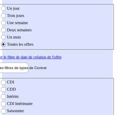
e création de l'offre
Un jour
Trois jours
Une semaine
Deux semaines
Un mois
Toutes les offres
er
le filtre de date de création de l'offre
les filtres de types de
Contrat
de contrat
CDI
CDD
Intérim
CDI Intérimaire
Saisonnier