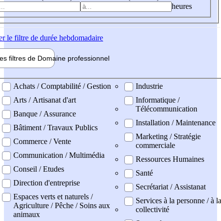
heures
er
le filtre de durée hebdomadaire
les filtres de
Domaine pro
fessionnel
ne professionel
Achats / Comptabilité / Gestion
Industrie
Arts / Artisanat d'art
Informatique /
Télécommunication
Banque / Assurance
Installation / Maintenance
Bâtiment / Travaux Publics
Marketing / Stratégie
Commerce / Vente
commerciale
Communication / Multimédia
Ressources Humaines
Conseil / Etudes
Santé
Direction d'entreprise
Secrétariat / Assistanat
Espaces verts et naturels /
Services à la personne / à l
Agriculture / Pêche / Soins aux
collectivité
animaux