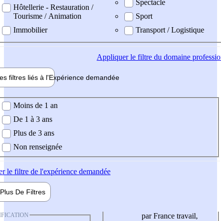
Spectacle
Hôtellerie - Restauration /
Tourisme / Animation
Sport
Immobilier
Transport / Logistique
Appliquer
le filtre du domaine professi
es filtres liés à l'
Expérience
demandée
ience demandée
Moins de 1 an
De 1 à 3 ans
Plus de 3 ans
Non renseignée
er
le filtre de l'expérience demandée
Plus De
Filtres
IFICATION
par France travail,