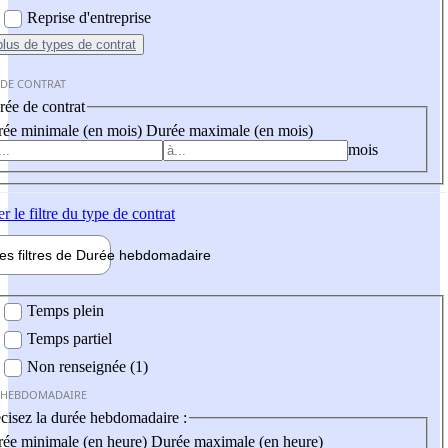
Reprise d'entreprise
plus
de types de contrat
 DE CONTRAT
ée de contrat
ée minimale (en mois)
Durée maximale (en mois)
mois
er
le filtre du type de contrat
les filtres de
Durée hebdo
madaire
 hebdomadaire
Temps plein
Temps partiel
Non renseignée (1)
 HEBDOMADAIRE
cisez la durée hebdomadaire :
ée minimale (en heure)
Durée maximale (en heure)