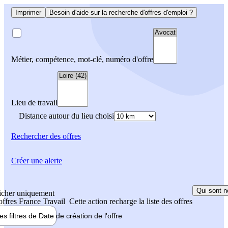
Imprimer
Besoin d'aide sur la recherche d'offres d'emploi ?
Métier, compétence, mot-clé, numéro d'offre
Lieu de travail
Distance autour du lieu choisi
Rechercher
des offres
Créer une alerte
Qui sont n
icher uniquement
 offres France Travail
Cette action recharge la liste des offres
les filtres de
Date de création
de l'offre