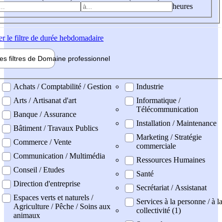
heures
er
le filtre de durée hebdomadaire
les filtres de
Domaine pro
fessionnel
ne professionel
Achats / Comptabilité / Gestion
Industrie
Arts / Artisanat d'art
Informatique /
Télécommunication
Banque / Assurance
Installation / Maintenance
Bâtiment / Travaux Publics
Marketing / Stratégie
Commerce / Vente
commerciale
Communication / Multimédia
Ressources Humaines
Conseil / Etudes
Santé
Direction d'entreprise
Secrétariat / Assistanat
Espaces verts et naturels /
Services à la personne / à l
Agriculture / Pêche / Soins aux
collectivité (1)
animaux