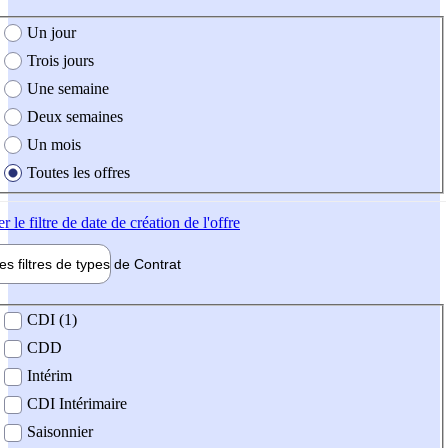
e création de l'offre
Un jour
Trois jours
Une semaine
Deux semaines
Un mois
Toutes les offres
er
le filtre de date de création de l'offre
les filtres de types de
Contrat
de contrat
CDI (1)
CDD
Intérim
CDI Intérimaire
Saisonnier