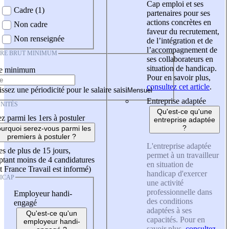
Cap emploi et ses
Cadre (1)
partenaires pour ses
actions concrètes en
Non cadre
faveur du recrutement,
Non renseignée
de l’intégration et de
l’accompagnement de
IRE BRUT MINIMUM
ses collaborateurs en
situation de handicap.
re minimum
Pour en savoir plus,
consultez cet article
.
ssez une périodicité pour le salaire saisi
Entreprise adaptée
NITÉS
Qu'est-ce qu'une
z parmi les 1ers à postuler
entreprise adaptée
?
urquoi serez-vous parmi les
premiers à postuler ?
L'entreprise adaptée
es de plus de 15 jours,
permet à un travailleur
tant moins de 4 candidatures
en situation de
t France Travail est informé)
handicap d'exercer
ICAP
une activité
professionnelle dans
Employeur handi-
des conditions
engagé
adaptées à ses
Qu'est-ce qu'un
capacités. Pour en
employeur handi-
savoir plus,
consultez