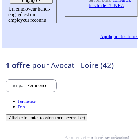
engagé ?
le site de l’UNEA
.
Un employeur handi-
engagé est un
employeur reconnu
Appliquer
les filtres
1 offre
pour Avocat - Loire (42)
Trier par
Pertinence
Pertinence
Date
Afficher la carte
(contenu non-accessible)
Ajouter cette offre à ma sélection
CDI
Non renseigné