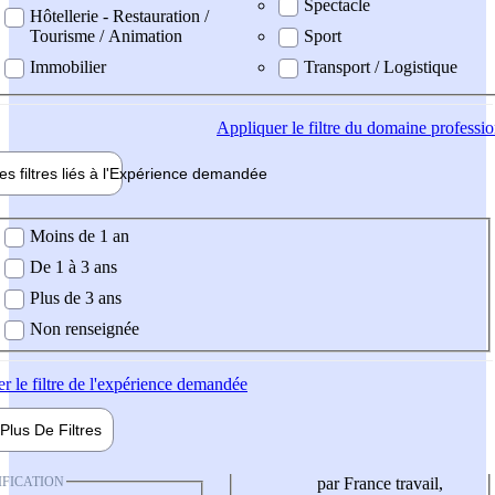
Spectacle
Hôtellerie - Restauration /
Tourisme / Animation
Sport
Immobilier
Transport / Logistique
Appliquer
le filtre du domaine professi
es filtres liés à l'
Expérience
demandée
ience demandée
Moins de 1 an
De 1 à 3 ans
Plus de 3 ans
Non renseignée
er
le filtre de l'expérience demandée
Plus De
Filtres
IFICATION
par France travail,