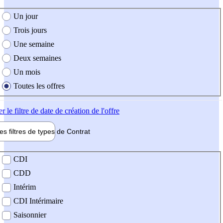
e création de l'offre
Un jour
Trois jours
Une semaine
Deux semaines
Un mois
Toutes les offres
er
le filtre de date de création de l'offre
les filtres de types de
Contrat
de contrat
CDI
CDD
Intérim
CDI Intérimaire
Saisonnier