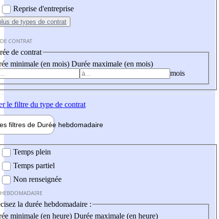
Reprise d'entreprise
plus
de types de contrat
 DE CONTRAT
ée de contrat
ée minimale (en mois)
Durée maximale (en mois)
mois
er
le filtre du type de contrat
les filtres de
Durée hebdo
madaire
 hebdomadaire
Temps plein
Temps partiel
Non renseignée
 HEBDOMADAIRE
cisez la durée hebdomadaire :
ée minimale (en heure)
Durée maximale (en heure)