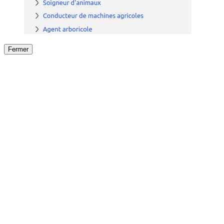
Fermer
Fermer
le détail de l'offre
/
Offre
sur
Offre précéden