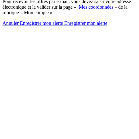
Pour recevoir les offres par e-mail, vous devez saisir votre adresse
électronique et la valider sur la page «
Mes coordonnées
» de la
rubrique « Mon compte »
Annuler
Enregistrer mon alerte
Enregistrer
mon alerte