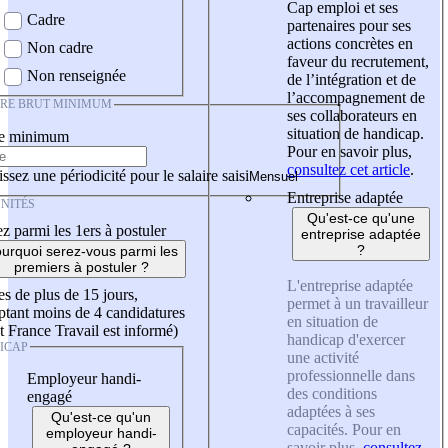
Cap emploi et ses
Cadre
partenaires pour ses
actions concrètes en
Non cadre
faveur du recrutement,
Non renseignée
de l’intégration et de
l’accompagnement de
IRE BRUT MINIMUM
ses collaborateurs en
situation de handicap.
re minimum
Pour en savoir plus,
consultez cet article
.
ssez une périodicité pour le salaire saisi
Entreprise adaptée
NITÉS
Qu'est-ce qu'une
z parmi les 1ers à postuler
entreprise adaptée
?
urquoi serez-vous parmi les
premiers à postuler ?
L'entreprise adaptée
es de plus de 15 jours,
permet à un travailleur
tant moins de 4 candidatures
en situation de
t France Travail est informé)
handicap d'exercer
ICAP
une activité
professionnelle dans
Employeur handi-
des conditions
engagé
adaptées à ses
Qu'est-ce qu'un
capacités. Pour en
employeur handi-
savoir plus,
consultez