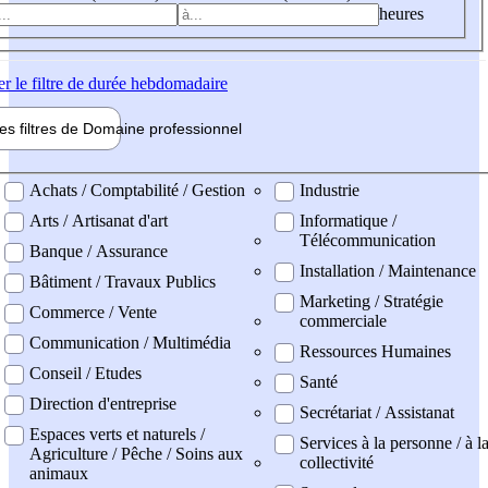
heures
er
le filtre de durée hebdomadaire
les filtres de
Domaine pro
fessionnel
ne professionel
Achats / Comptabilité / Gestion
Industrie
Arts / Artisanat d'art
Informatique /
Télécommunication
Banque / Assurance
Installation / Maintenance
Bâtiment / Travaux Publics
Marketing / Stratégie
Commerce / Vente
commerciale
Communication / Multimédia
Ressources Humaines
Conseil / Etudes
Santé
Direction d'entreprise
Secrétariat / Assistanat
Espaces verts et naturels /
Services à la personne / à l
Agriculture / Pêche / Soins aux
collectivité
animaux