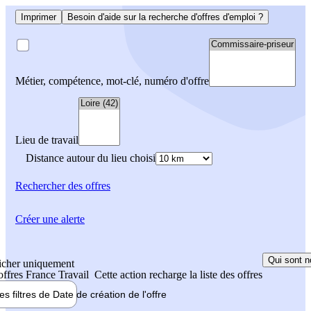
Imprimer
Besoin d'aide sur la recherche d'offres d'emploi ?
Métier, compétence, mot-clé, numéro d'offre
Lieu de travail
Distance autour du lieu choisi
Rechercher
des offres
Créer une alerte
Qui sont n
icher uniquement
 offres France Travail
Cette action recharge la liste des offres
les filtres de
Date de création
de l'offre