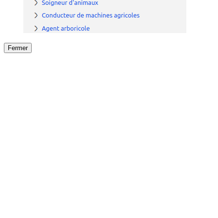
Fermer
Fermer
le détail de l'offre
/
Offre
sur
Offre précéden