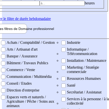
heures
er
le filtre de durée hebdomadaire
les filtres de
Domaine pro
fessionnel
ne professionel
Achats / Comptabilité / Gestion
Industrie
Arts / Artisanat d'art
Informatique /
Télécommunication
Banque / Assurance
Installation / Maintenance
Bâtiment / Travaux Publics
Marketing / Stratégie
Commerce / Vente
commerciale
Communication / Multimédia
Ressources Humaines
Conseil / Etudes
Santé
Direction d'entreprise
Secrétariat / Assistanat
Espaces verts et naturels /
Services à la personne / à l
Agriculture / Pêche / Soins aux
collectivité
animaux