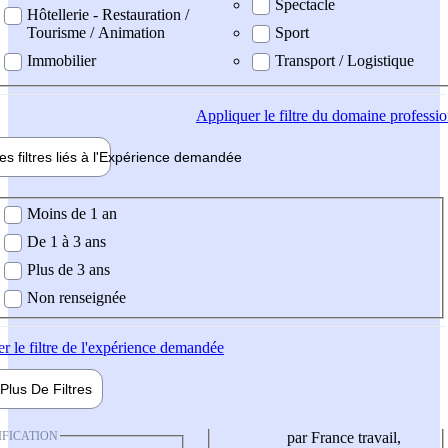
Spectacle
Hôtellerie - Restauration /
Tourisme / Animation
Sport
Immobilier
Transport / Logistique
Appliquer
le filtre du domaine professi
es filtres liés à l'
Expérience
demandée
ience demandée
Moins de 1 an
De 1 à 3 ans
Plus de 3 ans
Non renseignée
er
le filtre de l'expérience demandée
Plus De
Filtres
IFICATION
par France travail,