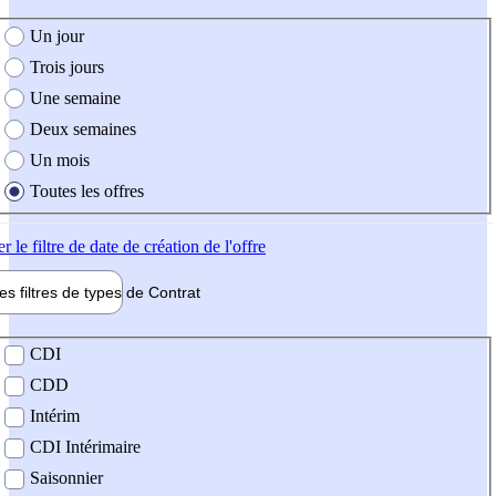
e création de l'offre
Un jour
Trois jours
Une semaine
Deux semaines
Un mois
Toutes les offres
er
le filtre de date de création de l'offre
les filtres de types de
Contrat
de contrat
CDI
CDD
Intérim
CDI Intérimaire
Saisonnier