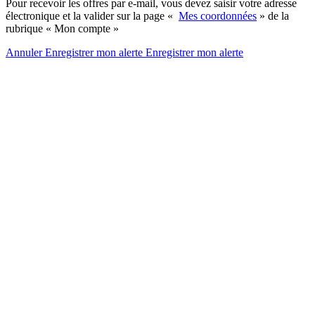
Pour recevoir les offres par e-mail, vous devez saisir votre adresse
électronique et la valider sur la page «
Mes coordonnées
» de la
rubrique « Mon compte »
Annuler
Enregistrer mon alerte
Enregistrer
mon alerte