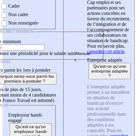
Cap emploi et ses
Cadre
partenaires pour ses
actions concrètes en
Non cadre
faveur du recrutement,
Non renseignée
de l’intégration et de
l’accompagnement de
IRE BRUT MINIMUM
ses collaborateurs en
situation de handicap.
re minimum
Pour en savoir plus,
consultez cet article
.
ssez une périodicité pour le salaire saisi
Entreprise adaptée
NITÉS
Qu'est-ce qu'une
z parmi les 1ers à postuler
entreprise adaptée
?
urquoi serez-vous parmi les
premiers à postuler ?
L'entreprise adaptée
es de plus de 15 jours,
permet à un travailleur
tant moins de 4 candidatures
en situation de
t France Travail est informé)
handicap d'exercer
ICAP
une activité
professionnelle dans
Employeur handi-
des conditions
engagé
adaptées à ses
Qu'est-ce qu'un
capacités. Pour en
employeur handi-
savoir plus,
consultez