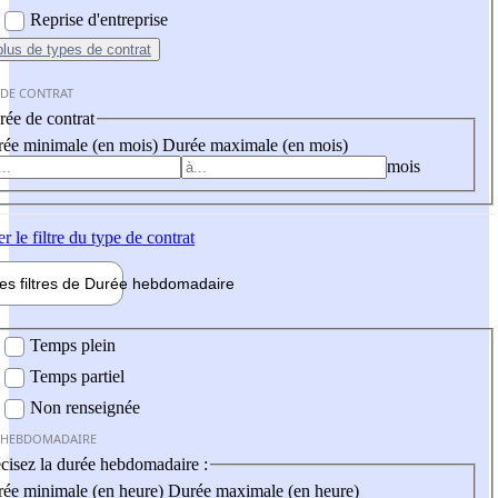
Reprise d'entreprise
plus
de types de contrat
 DE CONTRAT
ée de contrat
ée minimale (en mois)
Durée maximale (en mois)
mois
er
le filtre du type de contrat
les filtres de
Durée hebdo
madaire
 hebdomadaire
Temps plein
Temps partiel
Non renseignée
 HEBDOMADAIRE
cisez la durée hebdomadaire :
ée minimale (en heure)
Durée maximale (en heure)