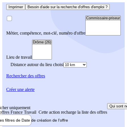
Imprimer
Besoin d'aide sur la recherche d'offres d'emploi ?
Métier, compétence, mot-clé, numéro d'offre
Lieu de travail
Distance autour du lieu choisi
Rechercher
des offres
Créer une alerte
Qui sont n
icher uniquement
 offres France Travail
Cette action recharge la liste des offres
les filtres de
Date de création
de l'offre