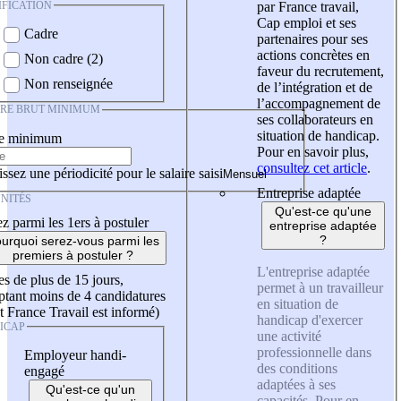
IFICATION
par France travail,
Cap emploi et ses
Cadre
partenaires pour ses
actions concrètes en
Non cadre (2)
faveur du recrutement,
Non renseignée
de l’intégration et de
l’accompagnement de
IRE BRUT MINIMUM
ses collaborateurs en
situation de handicap.
re minimum
Pour en savoir plus,
consultez cet article
.
ssez une périodicité pour le salaire saisi
Entreprise adaptée
NITÉS
Qu'est-ce qu'une
z parmi les 1ers à postuler
entreprise adaptée
?
urquoi serez-vous parmi les
premiers à postuler ?
L'entreprise adaptée
es de plus de 15 jours,
permet à un travailleur
tant moins de 4 candidatures
en situation de
t France Travail est informé)
handicap d'exercer
ICAP
une activité
professionnelle dans
Employeur handi-
des conditions
engagé
adaptées à ses
Qu'est-ce qu'un
capacités. Pour en