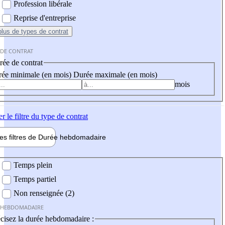
Profession libérale
Reprise d'entreprise
plus
de types de contrat
 DE CONTRAT
ée de contrat
ée minimale (en mois)
Durée maximale (en mois)
mois
er
le filtre du type de contrat
les filtres de
Durée hebdo
madaire
 hebdomadaire
Temps plein
Temps partiel
Non renseignée (2)
 HEBDOMADAIRE
cisez la durée hebdomadaire :