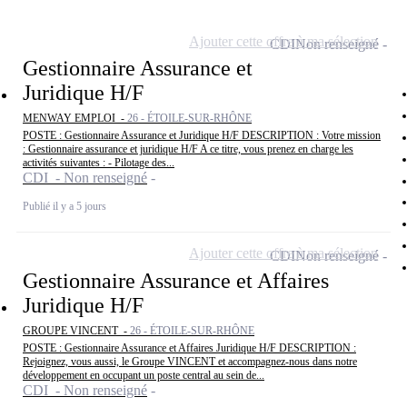
Ajouter cette offre à ma sélection
CDI
Non renseigné
Gestionnaire Assurance et
Juridique H/F
MENWAY EMPLOI -
26 - ÉTOILE-SUR-RHÔNE
POSTE : Gestionnaire Assurance et Juridique H/F DESCRIPTION : Votre mission
: Gestionnaire assurance et juridique H/F A ce titre, vous prenez en charge les
activités suivantes : - Pilotage des...
CDI - Non renseigné
Publié il y a 5 jours
Ajouter cette offre à ma sélection
CDI
Non renseigné
Gestionnaire Assurance et Affaires
Juridique H/F
GROUPE VINCENT -
26 - ÉTOILE-SUR-RHÔNE
POSTE : Gestionnaire Assurance et Affaires Juridique H/F DESCRIPTION :
Rejoignez, vous aussi, le Groupe VINCENT et accompagnez-nous dans notre
développement en occupant un poste central au sein de...
CDI - Non renseigné