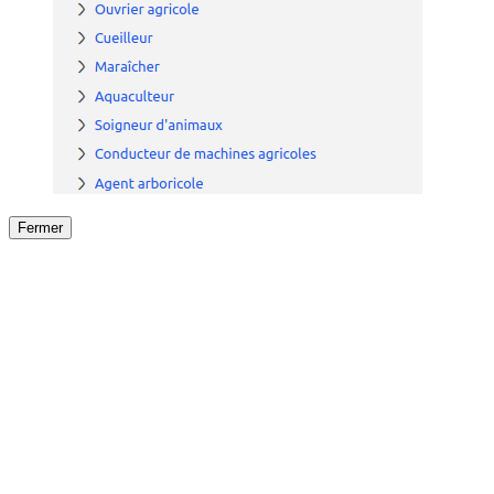
Fermer
Fermer
le détail de l'offre
/
Offre
sur
Offre précéden