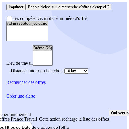
Imprimer
Besoin d'aide sur la recherche d'offres d'emploi ?
Métier, compétence, mot-clé, numéro d'offre
Lieu de travail
Distance autour du lieu choisi
Rechercher
des offres
Créer une alerte
Qui sont n
icher uniquement
 offres France Travail
Cette action recharge la liste des offres
les filtres de
Date de création
de l'offre