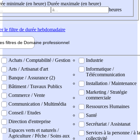
ée minimale (en heure)
Durée maximale (en heure)
heures
er
le filtre de durée hebdomadaire
les filtres de
Domaine pro
fessionnel
ne professionel
Achats / Comptabilité / Gestion
Industrie
Arts / Artisanat d'art
Informatique /
Télécommunication
Banque / Assurance (2)
Installation / Maintenance
Bâtiment / Travaux Publics
Marketing / Stratégie
Commerce / Vente
commerciale
Communication / Multimédia
Ressources Humaines
Conseil / Etudes
Santé
Direction d'entreprise
Secrétariat / Assistanat
Espaces verts et naturels /
Services à la personne / à l
Agriculture / Pêche / Soins aux
collectivité