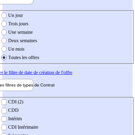
e création de l'offre
Un jour
Trois jours
Une semaine
Deux semaines
Un mois
Toutes les offres
er
le filtre de date de création de l'offre
les filtres de types de
Contrat
de contrat
CDI (2)
CDD
Intérim
CDI Intérimaire