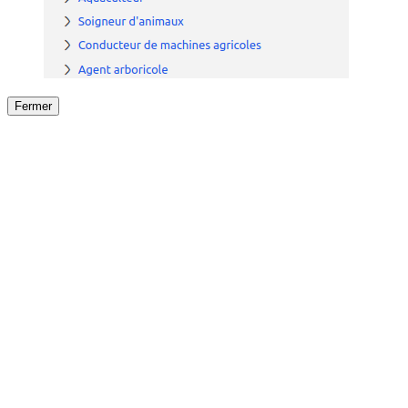
Fermer
Fermer
le détail de l'offre
/
Offre
sur
Offre précéden