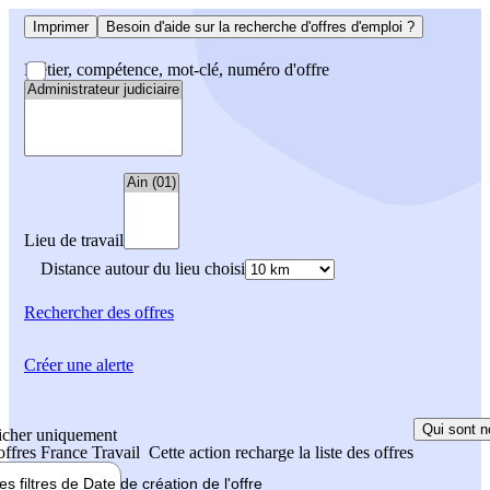
Imprimer
Besoin d'aide sur la recherche d'offres d'emploi ?
Métier, compétence, mot-clé, numéro d'offre
Lieu de travail
Distance autour du lieu choisi
Rechercher
des offres
Créer une alerte
Qui sont n
icher uniquement
 offres France Travail
Cette action recharge la liste des offres
les filtres de
Date de création
de l'offre