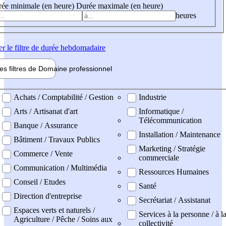
ée minimale (en heure)
Durée maximale (en heure)
heures
er
le filtre de durée hebdomadaire
les filtres de
Domaine pro
fessionnel
ne professionel
Achats / Comptabilité / Gestion
Industrie
Arts / Artisanat d'art
Informatique /
Télécommunication
Banque / Assurance
Installation / Maintenance
Bâtiment / Travaux Publics
Marketing / Stratégie
Commerce / Vente
commerciale
Communication / Multimédia
Ressources Humaines
Conseil / Etudes
Santé
Direction d'entreprise
Secrétariat / Assistanat
Espaces verts et naturels /
Services à la personne / à l
Agriculture / Pêche / Soins aux
collectivité