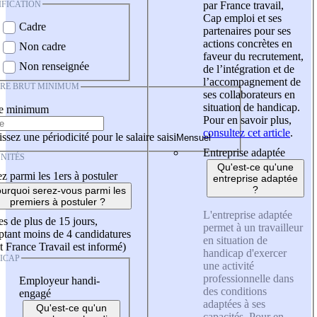
IFICATION
par France travail,
Cap emploi et ses
Cadre
partenaires pour ses
actions concrètes en
Non cadre
faveur du recrutement,
Non renseignée
de l’intégration et de
l’accompagnement de
IRE BRUT MINIMUM
ses collaborateurs en
situation de handicap.
re minimum
Pour en savoir plus,
consultez cet article
.
ssez une périodicité pour le salaire saisi
Entreprise adaptée
NITÉS
Qu'est-ce qu'une
z parmi les 1ers à postuler
entreprise adaptée
?
urquoi serez-vous parmi les
premiers à postuler ?
L'entreprise adaptée
es de plus de 15 jours,
permet à un travailleur
tant moins de 4 candidatures
en situation de
t France Travail est informé)
handicap d'exercer
ICAP
une activité
professionnelle dans
Employeur handi-
des conditions
engagé
adaptées à ses
Qu'est-ce qu'un
capacités. Pour en