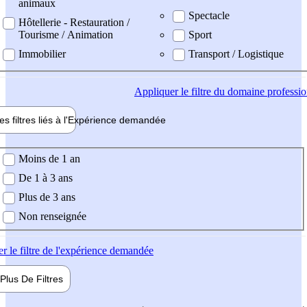
animaux
Spectacle
Hôtellerie - Restauration /
Tourisme / Animation
Sport
Immobilier
Transport / Logistique
Appliquer
le filtre du domaine professi
es filtres liés à l'
Expérience
demandée
ience demandée
Moins de 1 an
De 1 à 3 ans
Plus de 3 ans
Non renseignée
er
le filtre de l'expérience demandée
Plus De
Filtres