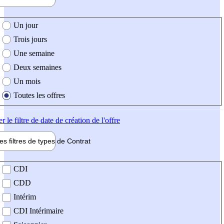
e création de l'offre
Un jour
Trois jours
Une semaine
Deux semaines
Un mois
Toutes les offres
er
le filtre de date de création de l'offre
les filtres de types de
Contrat
de contrat
CDI
CDD
Intérim
CDI Intérimaire