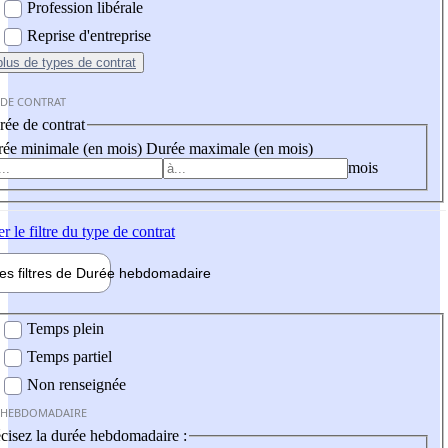
Profession libérale
Reprise d'entreprise
plus
de types de contrat
 DE CONTRAT
ée de contrat
ée minimale (en mois)
Durée maximale (en mois)
mois
er
le filtre du type de contrat
les filtres de
Durée hebdo
madaire
 hebdomadaire
Temps plein
Temps partiel
Non renseignée
 HEBDOMADAIRE
cisez la durée hebdomadaire :