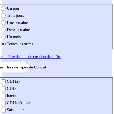
e création de l'offre
Un jour
Trois jours
Une semaine
Deux semaines
Un mois
Toutes les offres
er
le filtre de date de création de l'offre
les filtres de types de
Contrat
de contrat
CDI (2)
CDD
Intérim
CDI Intérimaire
Saisonnier