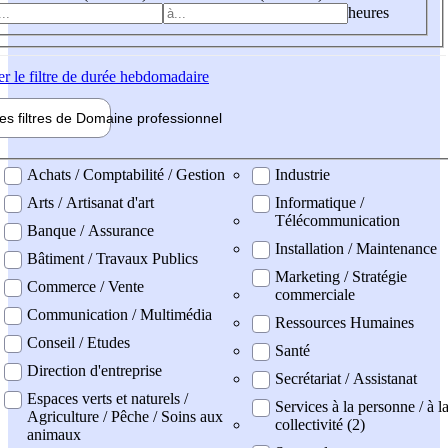
heures
er
le filtre de durée hebdomadaire
les filtres de
Domaine pro
fessionnel
ne professionel
Achats / Comptabilité / Gestion
Industrie
Arts / Artisanat d'art
Informatique /
Télécommunication
Banque / Assurance
Installation / Maintenance
Bâtiment / Travaux Publics
Marketing / Stratégie
Commerce / Vente
commerciale
Communication / Multimédia
Ressources Humaines
Conseil / Etudes
Santé
Direction d'entreprise
Secrétariat / Assistanat
Espaces verts et naturels /
Services à la personne / à l
Agriculture / Pêche / Soins aux
collectivité (2)
animaux