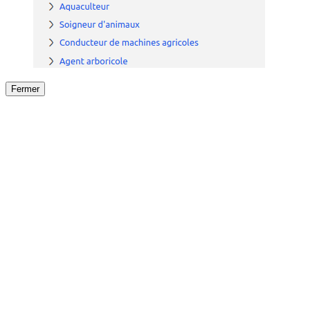
Fermer
Fermer
le détail de l'offre
/
Offre
sur
Offre précéden