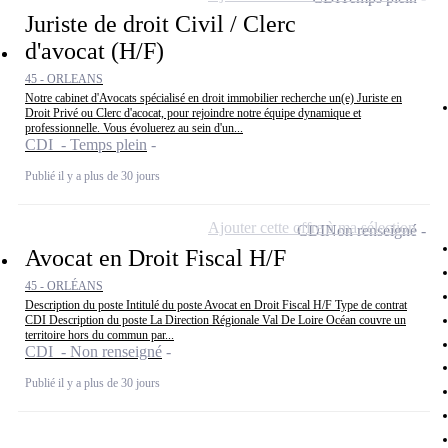
Juriste de droit Civil / Clerc
d'avocat (H/F)
45 - ORLEANS
Notre cabinet d'Avocats spécialisé en droit immobilier recherche un(e) Juriste en
Droit Privé ou Clerc d'acocat, pour rejoindre notre équipe dynamique et
professionnelle. Vous évoluerez au sein d'un...
CDI - Temps plein
Publié il y a plus de 30 jours
Ajouter cette offre à ma sélection
CDI
Non renseigné
Avocat en Droit Fiscal H/F
45 - ORLÉANS
Description du poste Intitulé du poste Avocat en Droit Fiscal H/F Type de contrat
CDI Description du poste La Direction Régionale Val De Loire Océan couvre un
territoire hors du commun par...
CDI - Non renseigné
Publié il y a plus de 30 jours