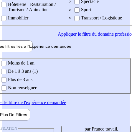
Spectacle
Hôtellerie - Restauration /
Tourisme / Animation
Sport
Immobilier
Transport / Logistique
Appliquer
le filtre du domaine professi
es filtres liés à l'
Expérience
demandée
ience demandée
Moins de 1 an
De 1 à 3 ans (1)
Plus de 3 ans
Non renseignée
er
le filtre de l'expérience demandée
Plus De
Filtres
IFICATION
par France travail,