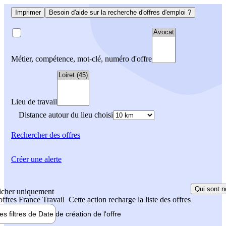
Imprimer
Besoin d'aide sur la recherche d'offres d'emploi ?
Métier, compétence, mot-clé, numéro d'offre
Lieu de travail
Distance autour du lieu choisi
Rechercher
des offres
Créer une alerte
Qui sont n
icher uniquement
 offres France Travail
Cette action recharge la liste des offres
les filtres de
Date de création
de l'offre