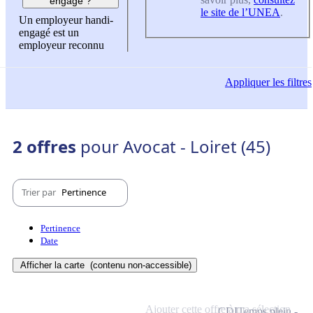
engagé ?
le site de l’UNEA
.
Un employeur handi-
engagé est un
employeur reconnu
Appliquer
les filtres
2 offres
pour Avocat - Loiret (45)
Trier par
Pertinence
Pertinence
Date
Afficher la carte
(contenu non-accessible)
Ajouter cette offre à ma sélection
CDI
Temps plein