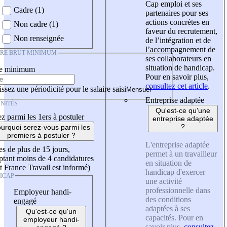
Cap emploi et ses
Cadre (1)
partenaires pour ses
actions concrètes en
Non cadre (1)
faveur du recrutement,
Non renseignée
de l’intégration et de
l’accompagnement de
IRE BRUT MINIMUM
ses collaborateurs en
situation de handicap.
re minimum
Pour en savoir plus,
consultez cet article
.
ssez une périodicité pour le salaire saisi
Entreprise adaptée
NITÉS
Qu'est-ce qu'une
z parmi les 1ers à postuler
entreprise adaptée
?
urquoi serez-vous parmi les
premiers à postuler ?
L'entreprise adaptée
es de plus de 15 jours,
permet à un travailleur
tant moins de 4 candidatures
en situation de
t France Travail est informé)
handicap d'exercer
ICAP
une activité
professionnelle dans
Employeur handi-
des conditions
engagé
adaptées à ses
Qu'est-ce qu'un
capacités. Pour en
employeur handi-
savoir plus,
consultez