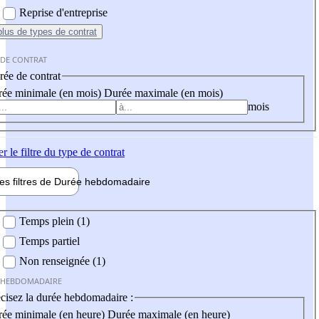
Reprise d'entreprise
plus
de types de contrat
 DE CONTRAT
ée de contrat
ée minimale (en mois)
Durée maximale (en mois)
mois
er
le filtre du type de contrat
les filtres de
Durée hebdo
madaire
 hebdomadaire
Temps plein (1)
Temps partiel
Non renseignée (1)
 HEBDOMADAIRE
cisez la durée hebdomadaire :
ée minimale (en heure)
Durée maximale (en heure)