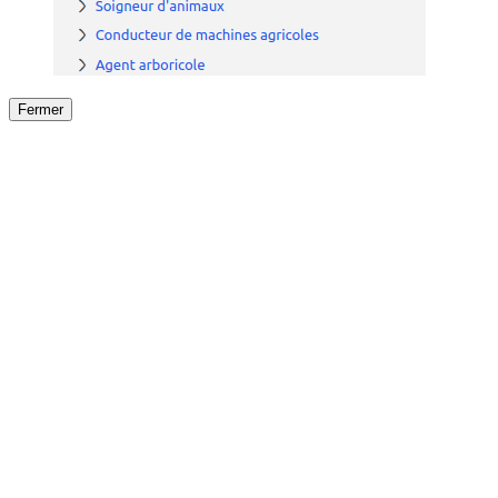
Fermer
Fermer
le détail de l'offre
/
Offre
sur
Offre précéden