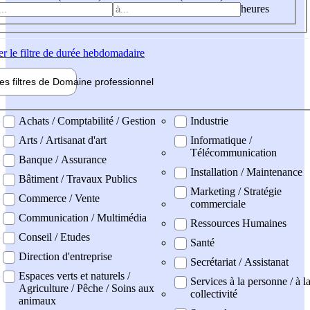
heures
er
le filtre de durée hebdomadaire
les filtres de
Domaine pro
fessionnel
ne professionel
Achats / Comptabilité / Gestion
Industrie
Arts / Artisanat d'art
Informatique /
Télécommunication
Banque / Assurance
Installation / Maintenance
Bâtiment / Travaux Publics
Marketing / Stratégie
Commerce / Vente
commerciale
Communication / Multimédia
Ressources Humaines
Conseil / Etudes
Santé
Direction d'entreprise
Secrétariat / Assistanat
Espaces verts et naturels /
Services à la personne / à l
Agriculture / Pêche / Soins aux
collectivité
animaux