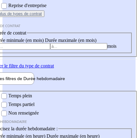
Reprise d'entreprise
plus
de types de contrat
 DE CONTRAT
ée de contrat
ée minimale (en mois)
Durée maximale (en mois)
mois
er
le filtre du type de contrat
les filtres de
Durée hebdo
madaire
 hebdomadaire
Temps plein
Temps partiel
Non renseignée
 HEBDOMADAIRE
cisez la durée hebdomadaire :
ée minimale (en heure)
Durée maximale (en heure)