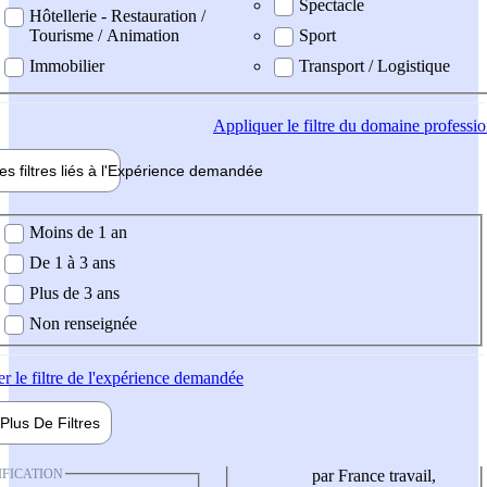
Spectacle
Hôtellerie - Restauration /
Tourisme / Animation
Sport
Immobilier
Transport / Logistique
Appliquer
le filtre du domaine professi
es filtres liés à l'
Expérience
demandée
ience demandée
Moins de 1 an
De 1 à 3 ans
Plus de 3 ans
Non renseignée
er
le filtre de l'expérience demandée
Plus De
Filtres
IFICATION
par France travail,