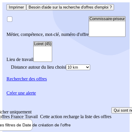
Imprimer
Besoin d'aide sur la recherche d'offres d'emploi ?
Métier, compétence, mot-clé, numéro d'offre
Lieu de travail
Distance autour du lieu choisi
Rechercher
des offres
Créer une alerte
Qui sont n
icher uniquement
 offres France Travail
Cette action recharge la liste des offres
les filtres de
Date de création
de l'offre