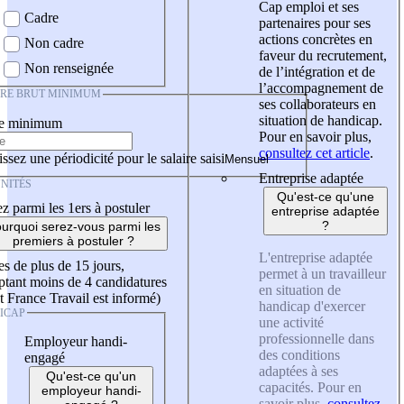
Cap emploi et ses
Cadre
partenaires pour ses
actions concrètes en
Non cadre
faveur du recrutement,
Non renseignée
de l’intégration et de
l’accompagnement de
IRE BRUT MINIMUM
ses collaborateurs en
situation de handicap.
re minimum
Pour en savoir plus,
consultez cet article
.
ssez une périodicité pour le salaire saisi
Entreprise adaptée
NITÉS
Qu'est-ce qu'une
z parmi les 1ers à postuler
entreprise adaptée
?
urquoi serez-vous parmi les
premiers à postuler ?
L'entreprise adaptée
es de plus de 15 jours,
permet à un travailleur
tant moins de 4 candidatures
en situation de
t France Travail est informé)
handicap d'exercer
ICAP
une activité
professionnelle dans
Employeur handi-
des conditions
engagé
adaptées à ses
Qu'est-ce qu'un
capacités. Pour en
employeur handi-
savoir plus,
consultez