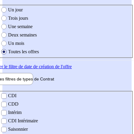
e création de l'offre
Un jour
Trois jours
Une semaine
Deux semaines
Un mois
Toutes les offres
er
le filtre de date de création de l'offre
les filtres de types de
Contrat
de contrat
CDI
CDD
Intérim
CDI Intérimaire
Saisonnier