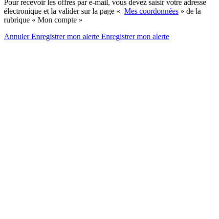
Pour recevoir les offres par e-mail, vous devez saisir votre adresse
électronique et la valider sur la page «
Mes coordonnées
» de la
rubrique « Mon compte »
Annuler
Enregistrer mon alerte
Enregistrer
mon alerte